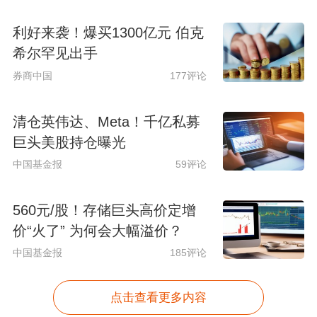
利好来袭！爆买1300亿元 伯克
希尔罕见出手
券商中国
177评论
清仓英伟达、Meta！千亿私募
巨头美股持仓曝光
中国基金报
59评论
560元/股！存储巨头高价定增
价“火了” 为何会大幅溢价？
中国基金报
185评论
点击查看更多内容