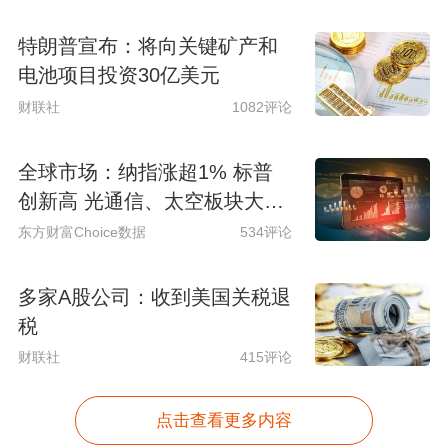
特朗普宣布：将向关键矿产和
电池项目投资30亿美元
财联社
1082评论
全球市场：纳指涨超1% 标普
创新高 光通信、太空板块大涨
SpaceX涨超15%
东方财富Choice数据
534评论
多家A股公司：收到美国关税退
税
财联社
415评论
点击查看更多内容