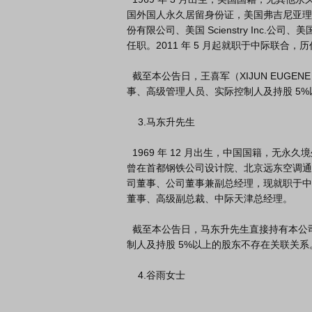
国外国人永久居留身份证，美国弗吉尼亚理
份有限公司、美国 Scienstry Inc.公司、美国 Si
任职。2011 年 5 月起就职于中际联合
  截至本公告日，王喜军（XIJUN EUGENE WANG）先生直接持有本公司股份2,475,804 股，与公司其他董
事、高级管理人员、实际控制人及持股 5%
    3.马东升先生

  1969 年 12 月出生，中国国籍，无永久境外居留权，内蒙古工学院本科学历。

曾在首都钢铁公司设计院、北京远东空调通风
司董事、公司董事兼副总经理，现就职于中
董事、高级副总裁、中际天津总经理。

  截至本公告日，马东升先生直接持有本公司股份 3,301,021 股，与公司其他董事、高级管理人员、实际控
制人及持股 5%以上的股东不存在关联关系。
    4.谷雨女士
