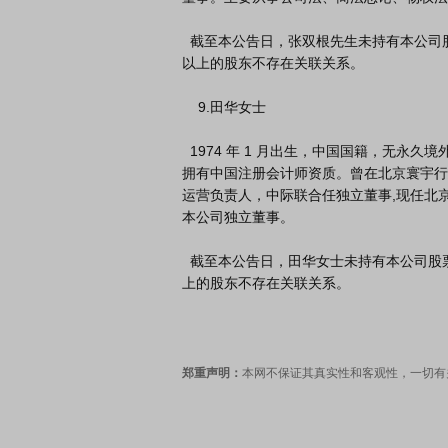
  截至本公告日，张双根先生未持有本公司股票，与公司其他董事、高级管理人员、实际控制人及持股 5%
以上的股东不存在关联关系。

    9.田华女士

  1974 年 1 月出生，中国国籍，无永久境外居留权，东北财经大学硕士学历，

拥有中国注册会计师资质。曾在北京寰宇行
运营负责人，中际联合任独立董事,现任北京华
本公司独立董事。

  截至本公告日，田华女士未持有本公司股票，与公司其他董事、高级管理人员、实际控制人及持股 5%以
上的股东不存在关联关系。

郑重声明：
本网不保证其真实性和客观性，一切有