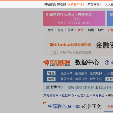
网站首页
加收藏
移动客户端
东方财富
天天
财经
焦点
股票
新股
期指
期权
行
数据中心
特色
龙虎榜单
融资融券
股权质押
大宗
新股
新股申购
新股日历
新股上会
资金
行情中心
指数
|
期指
|
期权
|
个股
|
板块
|
排
东方财富网
>
数据中心
>
公告大全
>
中际联合
> 中
中际联合(605305)
公告正文
重