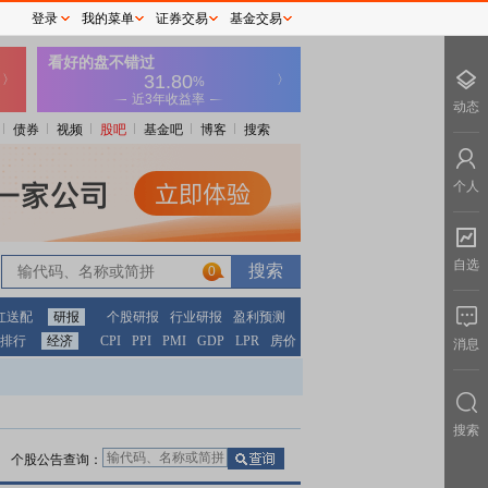
登录
我的菜单
证券交易
基金交易
动态
债券
视频
股吧
基金吧
博客
搜索
个人
自选
0
红送配
研报
个股研报
行业研报
盈利预测
排行
经济
CPI
PPI
PMI
GDP
LPR
房价
消息
搜索
个股公告查询：