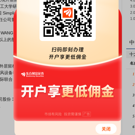
工大学研究生学历。曾在青岛啤酒股

mplimatic Automation 公司等

，历任公司董事兼副总经理。现任本公司董事、高级副总裁。

以上的股东不存在关联关系。

中
十
名
设备有限公司等任职。2011 年 5 月就职于中际联合，历任公
1
际联合（天津）科技有限公司（简称“中际天津”）。现任本公司
2
3


4
5
6