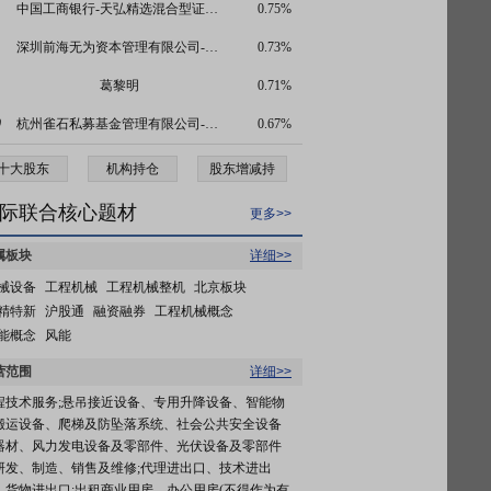
中国工商银行-天弘精选混合型证券投资基金
0.75%
深圳前海无为资本管理有限公司-无为价值精选私募证券投资基金
0.73%
葛黎明
0.71%
0
杭州雀石私募基金管理有限公司-雀石泉鲤1号私募证券投资基金
0.67%
十大股东
机构持仓
股东增减持
际联合核心题材
更多>>
属板块
详细>>
械设备
工程机械
工程机械整机
北京板块
精特新
沪股通
融资融券
工程机械概念
能概念
风能
营范围
详细>>
程技术服务;悬吊接近设备、专用升降设备、智能物
搬运设备、爬梯及防坠落系统、社会公共安全设备
器材、风力发电设备及零部件、光伏设备及零部件
研发、制造、销售及维修;代理进出口、技术进出
、货物进出口;出租商业用房、办公用房(不得作为有