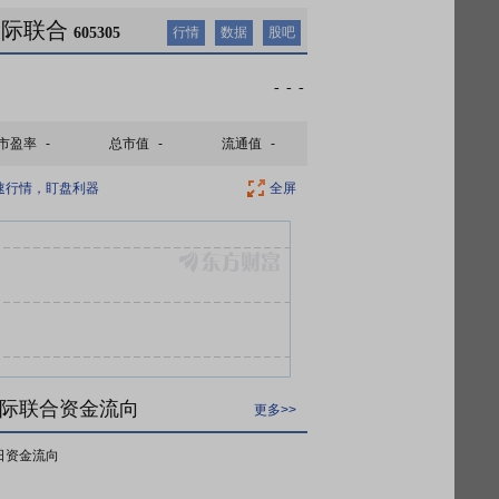
中际联合
605305
行情
数据
股吧
-
-
-
市盈率
-
总市值
-
流通值
-
速行情，盯盘利器
全屏
际联合资金流向
更多>>
日资金流向