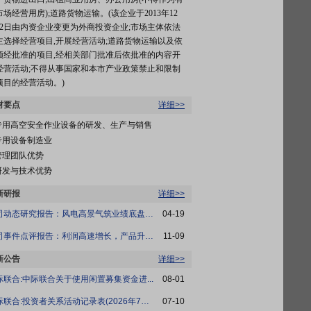
市场经营用房);道路货物运输。(该企业于2013年12
02日由内资企业变更为外商投资企业;市场主体依法
主选择经营项目,开展经营活动;道路货物运输以及依
须经批准的项目,经相关部门批准后依批准的内容开
经营活动;不得从事国家和本市产业政策禁止和限制
项目的经营活动。)
材要点
详细>>
专用高空安全作业设备的研发、生产与销售
专用设备制造业
管理团队优势
研发与技术优势
新研报
详细>>
公司动态研究报告：风电高景气筑业绩底盘，...
04-19
公司事件点评报告：利润高速增长，产品升级...
11-09
新公告
详细>>
际联合:中际联合关于使用闲置募集资金进...
08-01
中际联合:投资者关系活动记录表(2026年7月1...
07-10