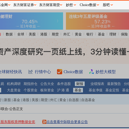
基金网
东方财富证券
东方财富期货
妙想
Choice数据
股吧
情
数据
全球
美股
港股
期货
外汇
黄金
银行
基金
理财
保险
全球财经快讯
行情中心
Choice数据
妙想大模型
交易
机构调研
期指持仓
公告大全
条件选股
财报
业绩报表
最新预告
分
大盘资金
个股资金
板块资金
沪 港 通
基金
基金净值
基金定投
基金
行
|
新股
|
基金
|
港股
|
美股
|
期货
|
外汇
|
黄金
|
自选股
|
自选基金
际联合-公告正文
要股东股权质押数据全览
点击查看中际联合更多公告