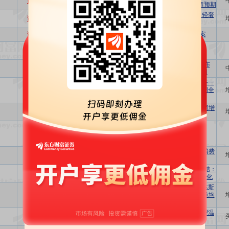
详细
资金流
股吧
专区
环比有所改善，周大福FY2026业绩超预期
纺织服饰行业专题：高端消费回暖，轻奢
详细
资金流
股吧
专区
品牌崛起，如何把握投资脉搏
详细
资金流
股吧
专区
2026 bilibili户外潮流行业营销通案
详细
资金流
股吧
专区
天猫服饰2026AW行业趋势白皮书
纺织服装行业周报：Amer Sports公布
详细
资金流
股吧
专区
FY2026Q1财报，上调全年业绩指引
纺织服装海外跟踪系列七十四：亚玛芬一
详细
资金流
股吧
专区
季度业绩超彭博一致预期，管理层上调全
年指引
纺织服装5月投资策略：4月服装社零同增
详细
资金流
股吧
专区
3.6%，越南鞋靴出口承压
详细
资金流
股吧
专区
抖音运动奢品营销资讯2026夏季刊
纺织服装2025年报&26一季报总结：消费
详细
资金流
股吧
专区
复苏渐显，制造景气承压
纺织服饰2025年报及2026年一季报总结：
详细
资金流
股吧
专区
26Q1品牌服饰业绩改善，上游表现分化
纺织服装海外跟踪系列七十三：阿迪达斯
详细
资金流
股吧
专区
一季度收入增长14%，所有区域和渠道均
实现增长
耐用消费产业行业研究：内棉价格有望温
详细
资金流
股吧
专区
和上行；水羊高端化成效显著