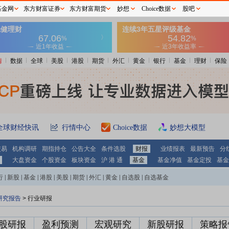
基金网
东方财富证券
东方财富期货
妙想
Choice数据
股吧
情
数据
全球
美股
港股
期货
外汇
黄金
银行
基金
理财
保险
全球财经快讯
行情中心
Choice数据
妙想大模型
交易
机构调研
期指持仓
公告大全
条件选股
财报
业绩报表
最新预告
分
大盘资金
个股资金
板块资金
沪 港 通
基金
基金净值
基金定投
基金
行
|
新股
|
基金
|
港股
|
美股
|
期货
|
外汇
|
黄金
|
自选股
|
自选基金
研究报告
> 行业研报
股研报
盈利预测
宏观研究
新股研报
策略报