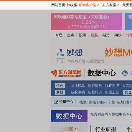
网站首页
加收藏
移动客户端
东方财富
天天
财经
焦点
股票
新股
期指
期权
行
数据中心
特色
龙虎榜单
融资融券
股权质押
大宗
新股
新股申购
新股日历
新股上会
资金
行情中心
指数
|
期指
|
期权
|
个股
|
板块
|
排
东方财富网
>
数据中心
>
行业研报
个
全景图