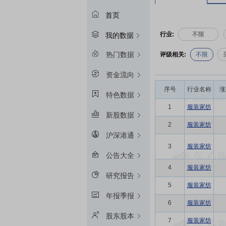
首页
行业:
不限
我的数据
热门数据
评级相关:
不限
资金流向
序号
行业名称
涨
特色数据
1
服装家纺
新股数据
2
服装家纺
沪深港通
3
服装家纺
公告大全
4
服装家纺
研究报告
5
服装家纺
年报季报
6
服装家纺
股东股本
7
服装家纺