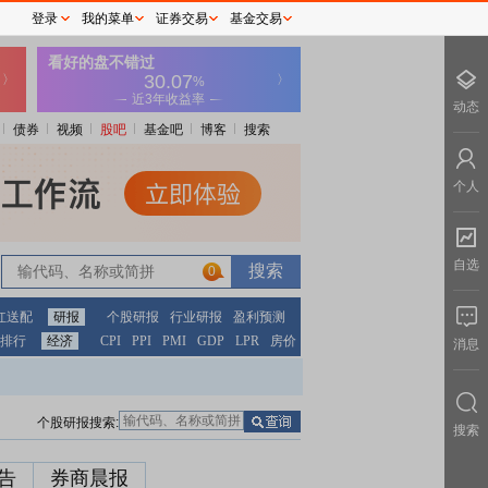
登录
我的菜单
证券交易
基金交易
动态
债券
视频
股吧
基金吧
博客
搜索
个人
自选
0
红送配
研报
个股研报
行业研报
盈利预测
排行
经济
CPI
PPI
PMI
GDP
LPR
房价
消息
个股研报搜索:
搜索
告
券商晨报