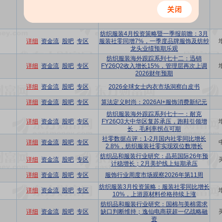
详细
资金流
股吧
专区
儿童服饰品类
纺织服装4月投资策略暨一季报前瞻：3月
详细
资金流
股吧
专区
服装社零同增7%，一季度品牌服饰及纺纱
龙头业绩预期乐观
纺织服装海外跟踪系列七十二：迅销
详细
资金流
股吧
专区
FY26Q2收入增长15%，管理层再次上调
2026财年预期
详细
资金流
股吧
专区
2026全球女士内衣市场洞察白皮书
详细
资金流
股吧
专区
算法定义时尚：2026AI+服饰消费新纪元
纺织服装海外跟踪系列七十一：耐克
详细
资金流
股吧
专区
FY26Q3大中华区复苏承压，跑鞋引领增
长，毛利率拐点可期
社零数据点评：1-2月国内社零同比增长
详细
资金流
股吧
专区
2.8%，纺织服装社零实现双位数增长
纺织品和服装行业研究：晶苑国际26年预
详细
资金流
股吧
专区
计稳增长；2月美护线上短期承压
详细
资金流
股吧
专区
服饰行业周度市场观察2026年第11周
纺织服装3月投资策略：服装社零同比增长
详细
资金流
股吧
专区
10%，上游原材料价格持续上涨
纺织品和服装行业研究：国棉与美棉需求
详细
资金流
股吧
专区
缺口判断维持；逸仙电商获超一亿战略融
资