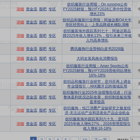
纺织服装行业周报：On running公布
详细
资金流
股吧
专区
FY2025财报，预计FY2026汇率中性营收
增长23%
纺织品和服装行业周报：阿迪达斯Q4大中
详细
资金流
股吧
专区
华区经营向上；上美品牌成长梯队清晰
纺织服装海外跟踪系列七十：阿迪达斯品
详细
资金流
股吧
专区
牌2025年收入增长13%，指引未来三年收
入均高单增长
详细
资金流
股吧
专区
腾讯服饰行业营销白皮书2026版
详细
资金流
股吧
专区
大码女装风格化消费报告
纺织服装行业周报：Amer Sports公布
详细
资金流
股吧
专区
FY2025财报，预计FY2026营收同比增长
16%-18%
纺织品和服装行业研究：亚玛芬再上调全
详细
资金流
股吧
专区
年业绩指引；AKK菌开启跨领域应用
纺织服饰行业2025年业绩预告综述：行业
详细
资金流
股吧
专区
整体盈利状况边际改善，纺织制造板块预
盈率较高
纺织服饰：悦己消费产业链研究之银发经
详细
资金流
股吧
专区
济-关注运动产业和适老化产品企业机会
纺织服装海外跟踪系列六十九：亚玛芬
详细
资金流
股吧
专区
2025年收入增长27%，2026管理层指引
收入增长16-18%