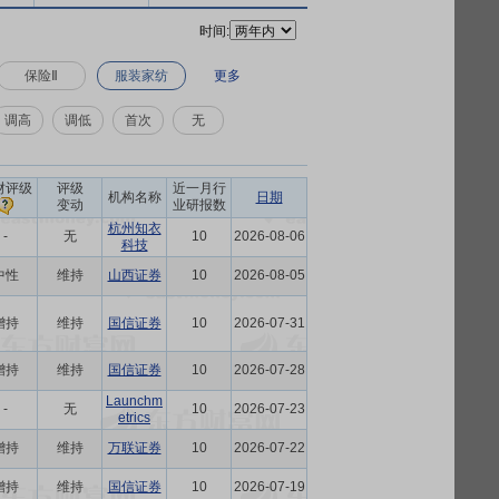
时间:
保险Ⅱ
服装家纺
更多
调高
调低
首次
无
财评级
评级
近一月行
机构名称
日期
变动
业研报数
杭州知衣
-
无
10
2026-08-06
科技
中性
维持
山西证券
10
2026-08-05
增持
维持
国信证券
10
2026-07-31
增持
维持
国信证券
10
2026-07-28
Launchm
-
无
10
2026-07-23
etrics
增持
维持
万联证券
10
2026-07-22
增持
维持
国信证券
10
2026-07-19