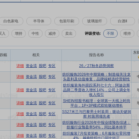
白色家电
半导体
包装印刷
玻璃玻纤
白酒Ⅱ
买入
增持
中性
减持
卖出
评级变动:
不限
维持
东
跌幅
相关
报告名称
详细
资金流
股吧
专区
26／27秋冬趋势洞察
纺织服饰2026年中期策略：制造端关注龙
详细
资金流
股吧
专区
头盈利及估值修复，品牌端精选经营韧性
纺织服装海外跟踪系列七十六：阿迪达斯
详细
资金流
股吧
专区
品牌二季度收入增长14%，公司上调全年
收入指引
SHEIN招股书梳理：全球第一大线上时尚
详细
资金流
股吧
专区
平台，1P+3P模式双轮驱动增长
SS27米兰与巴黎男士时装周：驱动关键洞
详细
资金流
股吧
专区
察 时装周领先者
纺织服饰行业2026年中报业绩预告综述：
详细
资金流
股吧
专区
纺服行业预盈率54%，同比基本持平
纺织服装7月投资策略：6月服装社零同增
详细
资金流
股吧
专区
4%，越南纺织出口同比转正