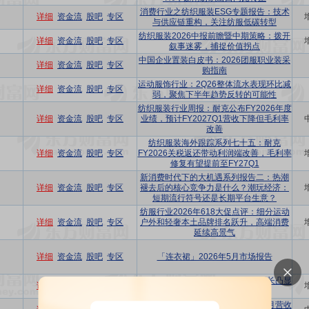
消费行业之纺织服装ESG专题报告：技术
详细
资金流
股吧
专区
与供应链重构，关注纺服低碳转型
纺织服装2026中报前瞻暨中期策略：拨开
详细
资金流
股吧
专区
叙事迷雾，捕捉价值拐点
中国企业置装白皮书：2026团服职业装采
详细
资金流
股吧
专区
购指南
运动服饰行业：2Q26整体流水表现环比减
详细
资金流
股吧
专区
弱，聚焦下半年趋势反转的可能性
纺织服装行业周报：耐克公布FY2026年度
详细
资金流
股吧
专区
业绩，预计FY2027Q1营收下降但毛利率
改善
纺织服装海外跟踪系列七十五：耐克
详细
资金流
股吧
专区
FY2026关税返还带动利润端改善，毛利率
修复有望提前至FY27Q1
新消费时代下的大机遇系列报告二：热潮
详细
资金流
股吧
专区
褪去后的核心竞争力是什么？潮玩经济：
短期流行符号还是长期平台生意？
纺服行业2026年618大促点评：细分运动
详细
资金流
股吧
专区
户外和轻奢本土品牌排名跃升，高端消费
延续高景气
详细
资金流
股吧
专区
「连衣裙」2026年5月市场报告
纺织服装6月投资策略：服装社零增长凸显
详细
资金流
股吧
专区
韧性，纺织原料价格回落
纺织服装行业周报：纺织制造台企5月营收