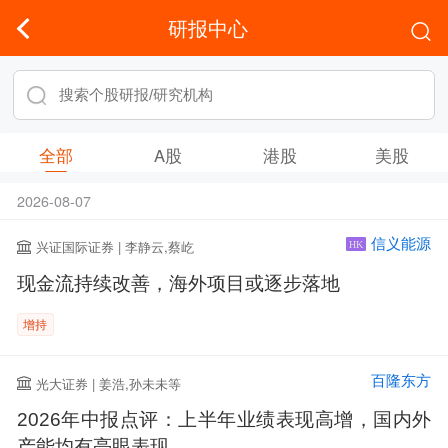
研报中心
全部
A股
港股
美股
2026-08-07
信义能源
兴证国际证券 | 李静云,蔡屹
HK
现金流持续改善，海外项目或逐步落地
增持
百隆东方
光大证券 | 姜浩,孙未未等
2026年中报点评：上半年业绩表现高增，国内外
产能均有亮眼表现