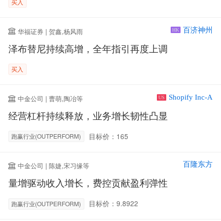
买入
百济神州
华福证券 | 贺鑫,杨风雨
HK
泽布替尼持续高增，全年指引再度上调
买入
Shopify Inc-A
中金公司 | 曹萌,陶冶等
US
经营杠杆持续释放，业务增长韧性凸显
目标价：165
跑赢行业(OUTPERFORM)
百隆东方
中金公司 | 陈婕,宋习缘等
量增驱动收入增长，费控贡献盈利弹性
目标价：9.8922
跑赢行业(OUTPERFORM)