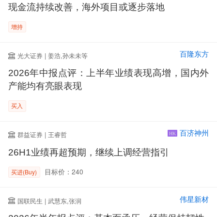
现金流持续改善，海外项目或逐步落地
增持
百隆东方
光大证券 | 姜浩,孙未未等
2026年中报点评：上半年业绩表现高增，国内外
产能均有亮眼表现
买入
百济神州
群益证券 | 王睿哲
HK
26H1业绩再超预期，继续上调经营指引
目标价：240
买进(Buy)
伟星新材
国联民生 | 武慧东,张润