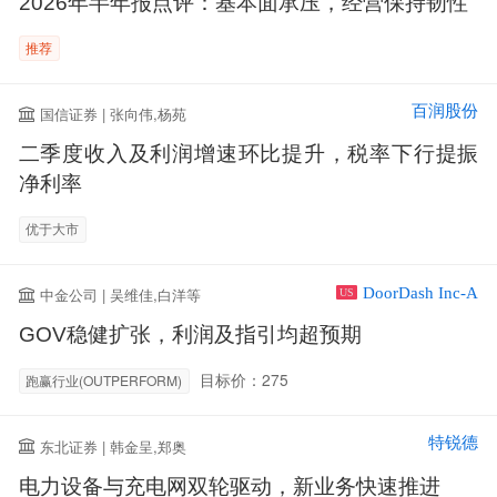
2026年半年报点评：基本面承压，经营保持韧性
推荐
百润股份
国信证券 | 张向伟,杨苑
二季度收入及利润增速环比提升，税率下行提振
净利率
优于大市
DoorDash Inc-A
中金公司 | 吴维佳,白洋等
US
GOV稳健扩张，利润及指引均超预期
目标价：275
跑赢行业(OUTPERFORM)
特锐德
东北证券 | 韩金呈,郑奥
电力设备与充电网双轮驱动，新业务快速推进