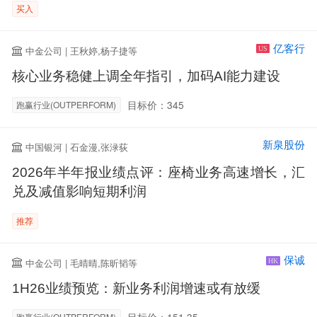
买入
亿客行
中金公司 | 王秋婷,杨子捷等
US
核心业务稳健上调全年指引，加码AI能力建设
目标价：345
跑赢行业(OUTPERFORM)
新泉股份
中国银河 | 石金漫,张渌荻
2026年半年报业绩点评：座椅业务高速增长，汇
兑及减值影响短期利润
推荐
保诚
中金公司 | 毛晴晴,陈昕韬等
HK
1H26业绩预览：新业务利润增速或有放缓
目标价：151.35
跑赢行业(OUTPERFORM)