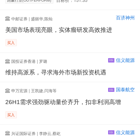
百济神州
中邮证券 | 盛丽华,陈灿
美国市场表现亮眼，实体瘤研发高效推进
买入
信义能源
国投证券香港 | 罗璐
HK
维持高派系，寻求海外市场新投资机遇
国泰航空
申万宏源 | 王凯婕,闫海等
HK
26H1需求强劲驱动量价齐升，扣非利润高增
买入
信义能源
兴证国际证券 | 李静云,蔡屹
HK