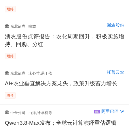
增持
浙农股份
东北证券 | 喻杰
浙农股份点评报告：农化周期回升，积极实施增
持、回购、分红
增持
托普云农
东北证券 | 宋心竹,易丁依
AI+农业垂直解决方案龙头，政策升级蓄力增长
增持
阿里巴巴-W
中金公司 | 白洋,徐卓楠等
HK
Qwen3.8-Max发布；全球云计算演绎重估逻辑