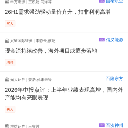
国泰航空
申万宏源 | 王凯婕,闫海等
HK
26H1需求强劲驱动量价齐升，扣非利润高增
买入
信义能源
兴证国际证券 | 李静云,蔡屹
HK
现金流持续改善，海外项目或逐步落地
增持
百隆东方
光大证券 | 姜浩,孙未未等
2026年中报点评：上半年业绩表现高增，国内外
产能均有亮眼表现
买入
百济神州
群益证券 | 王睿哲
HK