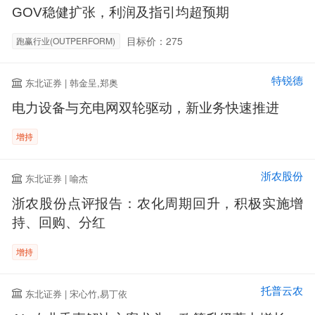
GOV稳健扩张，利润及指引均超预期
目标价：275
跑赢行业(OUTPERFORM)
特锐德
东北证券 | 韩金呈,郑奥
电力设备与充电网双轮驱动，新业务快速推进
增持
浙农股份
东北证券 | 喻杰
浙农股份点评报告：农化周期回升，积极实施增
持、回购、分红
增持
托普云农
东北证券 | 宋心竹,易丁依