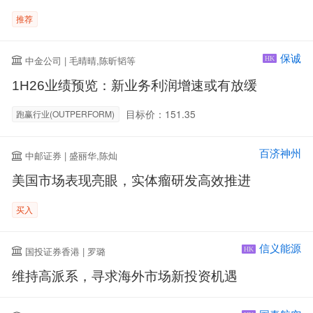
推荐
保诚
中金公司 | 毛晴晴,陈昕韬等
HK
1H26业绩预览：新业务利润增速或有放缓
目标价：151.35
跑赢行业(OUTPERFORM)
百济神州
中邮证券 | 盛丽华,陈灿
美国市场表现亮眼，实体瘤研发高效推进
买入
信义能源
国投证券香港 | 罗璐
HK
维持高派系，寻求海外市场新投资机遇