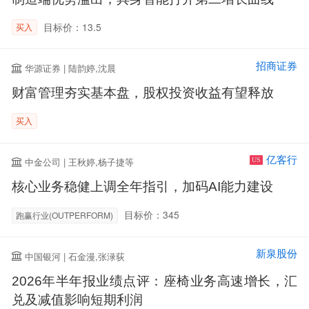
目标价：13.5
买入
招商证券
华源证券 | 陆韵婷,沈晨
财富管理夯实基本盘，股权投资收益有望释放
买入
亿客行
中金公司 | 王秋婷,杨子捷等
US
核心业务稳健上调全年指引，加码AI能力建设
目标价：345
跑赢行业(OUTPERFORM)
新泉股份
中国银河 | 石金漫,张渌荻
2026年半年报业绩点评：座椅业务高速增长，汇
兑及减值影响短期利润