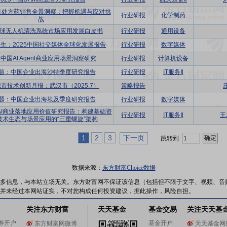
6月处方药销售全景洞察：把握机遇与应对挑
行业研报
化学制药
战
5全球无人机清洗系统市场应用发展白皮书
行业研报
通用设备
生：2025中国社交媒体全球化发展报告
行业研报
数字媒体
5中国AI Agent商业应用场景洞察研究
行业研报
计算机设备
专题：中国企业出海沙特季度研究报告
行业研报
IT服务Ⅱ
市技术创新月报：武汉市（2025.7）
策略报告
专题：中国企业出海埃及季度研究报告
行业研报
数字媒体
国AI商业落地应用价值研究报告：构建基础资
行业研报
IT服务Ⅱ
王
技术生态与场景应用的“三重螺旋”架构
1
2
3
下一页
跳转到
数据来源：
东方财富Choice数据
多信息，与本站立场无关。东方财富网不保证该信息（包括但不限于文字、视频、音
并未经过本网站证实，不对您构成任何投资建议，据此操作，风险自担。
关注东方财富
天天基金
基金交易
关注天天基
券开户
基金开户
东方财富网微博
天天基金网