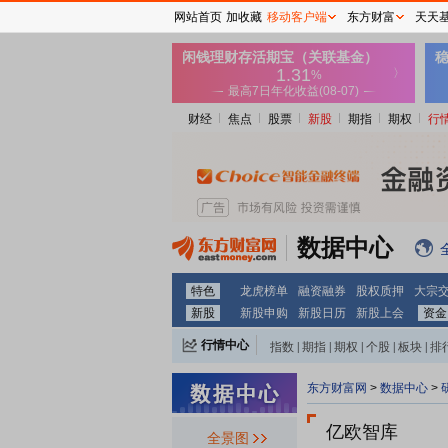
网站首页
加收藏
移动客户端
东方财富
天天
财经
焦点
股票
新股
期指
期权
行
数据中心
特色
龙虎榜单
融资融券
股权质押
大宗
新股
新股申购
新股日历
新股上会
资金
行情中心
指数
|
期指
|
期权
|
个股
|
板块
|
排
东方财富网
>
数据中心
>
亿欧智库
全景图