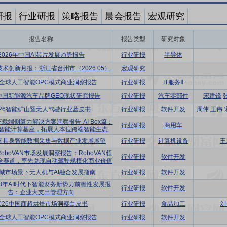
研报
行业研报
策略报告
晨会报告
宏观研究
报告名称
报告类型
研究对象
2026年中国AI芯片发展趋势报告
行业研报
半导体
术创新月报：浙江省台州市（2026.05）
宏观研究
26全球人工智能OPC模式商业洞察报告
行业研报
IT服务Ⅱ
6中国新能源汽车品牌GEO现状研究报告
行业研报
汽车零部件
宋建锋
026智能矿山暨无人驾驶行业蓝皮书
行业研报
软件开发
周伟
王伟
车载端侧算力解决方案洞察报告-AI Box篇：
行业研报
商用车
智能计算基座，拓展人本位跨端智能生态
中国具身智能数据采集与数据产业发展展望
行业研报
计算机设备
王
RoboVAN市场发展洞察报告：RoboVAN领
行业研报
软件开发
-X全赛道，率先兑现自动驾驶规模化商业价值
城市场景下无人机与AI融合发展指南
行业研报
软件开发
2028年AI时代下智能财务新势力前瞻性发展报
行业研报
软件开发
告：企业大支出管理方向
026中国商超烘焙市场洞察白皮书
行业研报
食品加工
刘
26全球人工智能OPC模式商业洞察报告
行业研报
软件开发