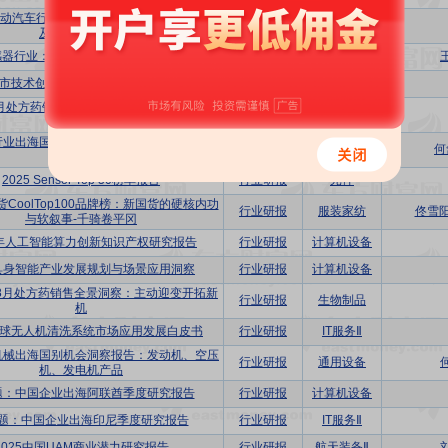
动汽车行业：2025中国AIEV产业年度回顾
行业研报
乘用车
及发展总结报告
行业：2025 Sensor Top 50榜单报告
行业研报
元件
市技术创新月报（2025.11）：扬州市
策略报告
10月处方药销售全景洞察：动态应变破局新机
行业研报
化学制药
遇
行业出海国别机会洞察报告：汽车零配件产
行业研报
汽车零部件
何
品
2025 Sensor Top 50榜单报告
行业研报
元件
国货CoolTop100品牌榜：新国货的硬核内功
行业研报
服装家纺
佟雪
与软叙事-千骑卷平冈
5年人工智能算力创新知识产权研究报告
行业研报
计算机设备
具身智能产业发展规划与场景应用洞察
行业研报
计算机设备
7-8月处方药销售全景洞察：主动迎变开拓新
行业研报
生物制品
机
5全球无人机清洗系统市场应用发展白皮书
行业研报
IT服务Ⅱ
机械出海国别机会洞察报告：发动机、空压
行业研报
通用设备
机、发电机产品
专题：中国企业出海阿联酋季度研究报告
行业研报
计算机设备
专题：中国企业出海印尼季度研究报告
行业研报
IT服务Ⅱ
2025中国UAM商业潜力研究报告
行业研报
航天装备Ⅱ