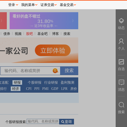
登录
我的菜单
证券交易
基金交易
动态
债券
视频
股吧
基金吧
博客
搜索
个人
自选
0
红送配
研报
个股研报
行业研报
盈利预测
排行
经济
CPI
PPI
PMI
GDP
LPR
房价
消息
搜索
个股研报搜索: