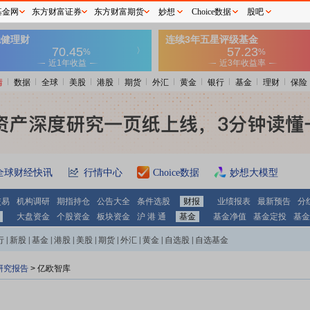
基金网
东方财富证券
东方财富期货
妙想
Choice数据
股吧
情
数据
全球
美股
港股
期货
外汇
黄金
银行
基金
理财
保险
全球财经快讯
行情中心
Choice数据
妙想大模型
交易
机构调研
期指持仓
公告大全
条件选股
财报
业绩报表
最新预告
分
大盘资金
个股资金
板块资金
沪 港 通
基金
基金净值
基金定投
基金
行
|
新股
|
基金
|
港股
|
美股
|
期货
|
外汇
|
黄金
|
自选股
|
自选基金
研究报告
>
亿欧智库