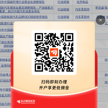
26年中国碳纤维行业商业化洞察报告
行业研报
化学制品
京国际汽车展览会展后洞察报告：产业链权力
李浩诚
陈
行业研报
汽车零部件
重塑，助力中国汽车深度全球化
6中国新能源汽车品牌GEO现状研究报告
行业研报
汽车零部件
宋建锋
中国私密行业消费者洞察与机构增长白皮书
行业研报
医疗美容
王
26年中国碳纤维行业商业化洞察报告
行业研报
化学纤维
年中国生产制造类工业软件行业发展洞察报告
行业研报
软件开发
国手游出海洞察研究报告：存量时代：中国手
行业研报
游戏Ⅱ
游的战略演进与价值再造
2026营养食疗干预慢性病的效果分析与社
行业研报
饮料乳品
会意义
宠物食品行业出海国别机会洞察报告
行业研报
农业综合Ⅱ
何
：全球AI应用平台市场全景图与趋势洞察报
行业研报
计算机设备
告
025全球人工智能技术应用洞察报告
行业研报
IT服务Ⅱ
孙
行业出海国别机会洞察报告：蓄电池-锂离
行业研报
电池
何
子电池产品
25年中国智能化健康管理行业研究报告
行业研报
医疗服务
11月处方药销售全景洞察：数据驱动・精准破
行业研报
医药商业
局
11月处方药销售全景洞察：数据驱动・精准破
行业研报
医药商业
局