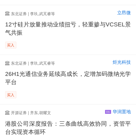
立昂微
东北证券 | 李玖,武芃睿等
12寸硅片放量推动业绩扭亏，轻重掺与VCSEL景
气共振
买入
炬光科技
东北证券 | 李玖,武芃睿等
26H1光通信业务延续高成长，定增加码微纳光学
平台
买入
华润置地
开源证券 | 齐东,胡耀文
HK
港股公司深度报告：三条曲线高效协同，资管平
台实现资本循环