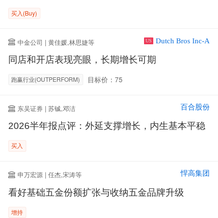
买入(Buy)
Dutch Bros Inc-A
中金公司 | 黄佳媛,林思婕等
US
同店和开店表现亮眼，长期增长可期
目标价：75
跑赢行业(OUTPERFORM)
百合股份
东吴证券 | 苏铖,邓洁
2026半年报点评：外延支撑增长，内生基本平稳
买入
悍高集团
申万宏源 | 任杰,宋涛等
看好基础五金份额扩张与收纳五金品牌升级
增持