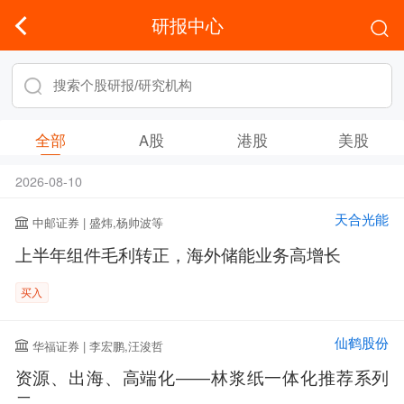
研报中心
全部
A股
港股
美股
2026-08-10
天合光能
中邮证券 | 盛炜,杨帅波等
上半年组件毛利转正，海外储能业务高增长
买入
仙鹤股份
华福证券 | 李宏鹏,汪浚哲
资源、出海、高端化——林浆纸一体化推荐系列
二