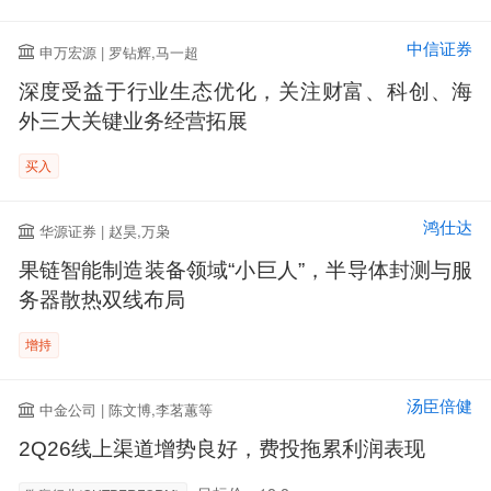
中信证券
申万宏源 | 罗钻辉,马一超
深度受益于行业生态优化，关注财富、科创、海
外三大关键业务经营拓展
买入
鸿仕达
华源证券 | 赵昊,万枭
果链智能制造装备领域“小巨人”，半导体封测与服
务器散热双线布局
增持
汤臣倍健
中金公司 | 陈文博,李茗蕙等
2Q26线上渠道增势良好，费投拖累利润表现