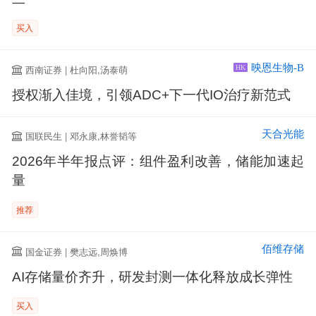
买入
映恩生物-B
西南证券 | 杜向阳,汤泰萌
HK
授权渐入佳境，引领ADC+下一代IO治疗新范式
天合光能
国联民生 | 邓永康,林誉韬等
2026年半年报点评：组件盈利改善，储能加速起
量
推荐
佰维存储
国金证券 | 樊志远,周焕博
AI存储量价齐升，研发封测一体化释放成长弹性
买入