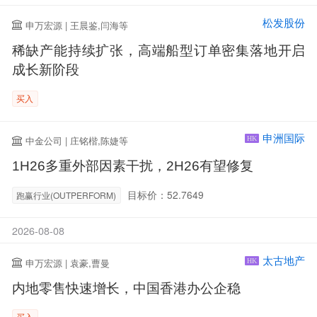
松发股份
申万宏源 | 王晨鉴,闫海等
稀缺产能持续扩张，高端船型订单密集落地开启
成长新阶段
买入
申洲国际
中金公司 | 庄铭楷,陈婕等
HK
1H26多重外部因素干扰，2H26有望修复
目标价：52.7649
跑赢行业(OUTPERFORM)
2026-08-08
太古地产
申万宏源 | 袁豪,曹曼
HK
内地零售快速增长，中国香港办公企稳
买入