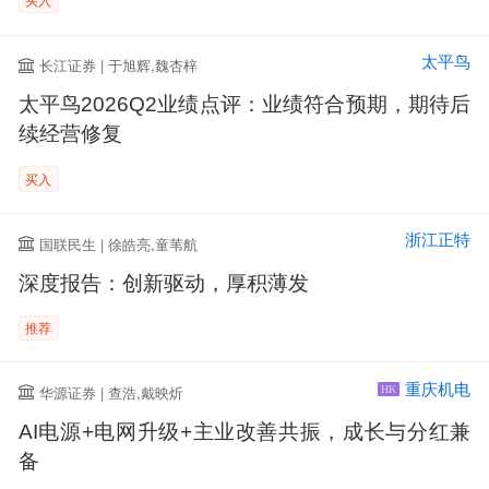
太平鸟
长江证券 | 于旭辉,魏杏梓
太平鸟2026Q2业绩点评：业绩符合预期，期待后
续经营修复
买入
浙江正特
国联民生 | 徐皓亮,童苇航
深度报告：创新驱动，厚积薄发
推荐
重庆机电
华源证券 | 查浩,戴映炘
HK
AI电源+电网升级+主业改善共振，成长与分红兼
备