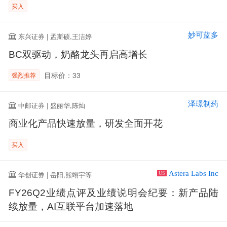
买入
妙可蓝多
东兴证券 | 孟斯硕,王洁婷
BC双驱动，奶酪龙头再启高增长
目标价：33
强烈推荐
泽璟制药
中邮证券 | 盛丽华,陈灿
商业化产品快速放量，研发全面开花
买入
Astera Labs Inc
华创证券 | 岳阳,熊翊宇等
US
FY26Q2业绩点评及业绩说明会纪要：新产品陆
续放量，AI互联平台加速落地