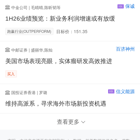
保诚
中金公司 | 毛晴晴,陈昕韬等
HK
1H26业绩预览：新业务利润增速或有放缓
目标价：151.35
跑赢行业(OUTPERFORM)
百济神州
中邮证券 | 盛丽华,陈灿
美国市场表现亮眼，实体瘤研发高效推进
买入
信义能源
国投证券香港 | 罗璐
HK
维持高派系，寻求海外市场新投资机遇
查看更多