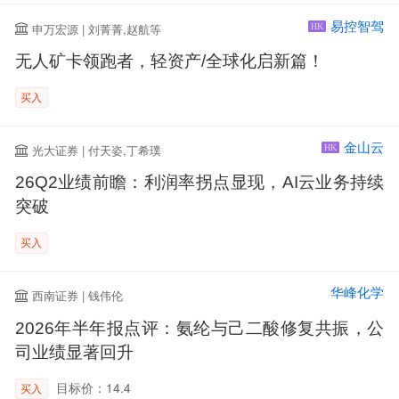
易控智驾
申万宏源 | 刘菁菁,赵航等
HK
无人矿卡领跑者，轻资产/全球化启新篇！
买入
金山云
光大证券 | 付天姿,丁希璞
HK
26Q2业绩前瞻：利润率拐点显现，AI云业务持续
突破
买入
华峰化学
西南证券 | 钱伟伦
2026年半年报点评：氨纶与己二酸修复共振，公
司业绩显著回升
目标价：14.4
买入