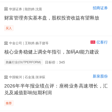
招商证券
华源证券 | 陆韵婷,沈晨
财富管理夯实基本盘，股权投资收益有望释放
买入
亿客行
中金公司 | 王秋婷,杨子捷等
US
核心业务稳健上调全年指引，加码AI能力建设
目标价：345
跑赢行业(OUTPERFORM)
新泉股份
中国银河 | 石金漫,张渌荻
2026年半年报业绩点评：座椅业务高速增长，汇
兑及减值影响短期利润
推荐