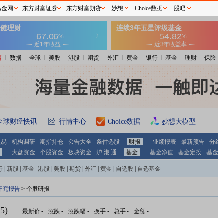
基金网
东方财富证券
东方财富期货
妙想
Choice数据
股吧
情
数据
全球
美股
港股
期货
外汇
黄金
银行
基金
理财
保险
全球财经快讯
行情中心
Choice数据
妙想大模型
交易
机构调研
期指持仓
公告大全
条件选股
财报
业绩报表
最新预告
分
大盘资金
个股资金
板块资金
沪 港 通
基金
基金净值
基金定投
基金
行
|
新股
|
基金
|
港股
|
美股
|
期货
|
外汇
|
黄金
|
自选股
|
自选基金
研究报告
> 个股研报
5)
最新价
-
涨跌
-
涨跌幅
-
换手
-
总手
-
金额
-