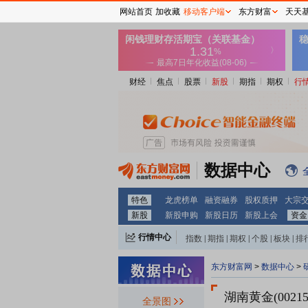
网站首页
加收藏
移动客户端
东方财富
天天
财经
焦点
股票
新股
期指
期权
行
数据中心
特色
龙虎榜单
融资融券
股权质押
大宗
新股
新股申购
新股日历
新股上会
资金
行情中心
指数
|
期指
|
期权
|
个股
|
板块
|
排
东方财富网
>
数据中心
>
湖南黄金(00215
全景图