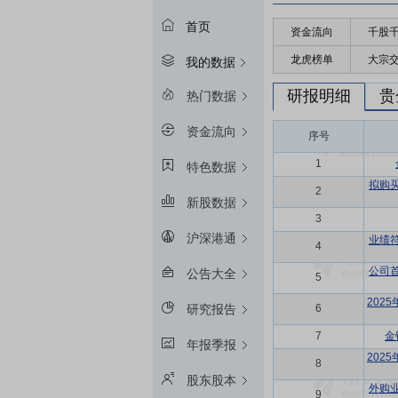
首页
资金流向
千股
龙虎榜单
大宗
我的数据
研报明细
贵
热门数据
资金流向
序号
1
特色数据
拟购
2
新股数据
3
沪深港通
业绩
4
公司
公告大全
5
202
6
研究报告
7
金
年报季报
202
8
股东股本
外购
9