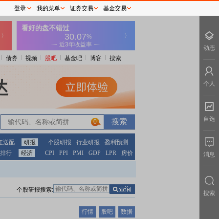
登录
我的菜单
证券交易
基金交易
动态
债券
视频
股吧
基金吧
博客
搜索
个人
自选
0
红送配
研报
个股研报
行业研报
盈利预测
排行
经济
CPI
PPI
PMI
GDP
LPR
房价
消息
个股研报搜索:
搜索
行情
股吧
数据