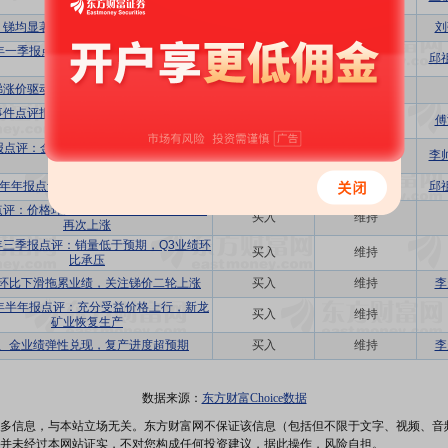
涨
、锑均显著上涨，一季度业绩实现高增
买入
首次
刘
5年一季报点评：金锑共振抬升利润，资源
买入
维持
邱
潜力大
锑涨价驱动业绩大增，看好全年业绩表现
买入
维持
事件点评报告：受益于金锑价格上行，公
买入
维持
傅
司业绩大幅增长
年报点评：金锑两翼齐飞，业绩有望持续增
买入
维持
李
长
24年年报点评：金锑共振，业绩表现亮眼
买入
维持
邱
点评：价格环比下跌拖累业绩，关注锑价
买入
维持
再次上涨
4年三季报点评：销量低于预期，Q3业绩环
买入
维持
比承压
环比下滑拖累业绩，关注锑价二轮上涨
买入
维持
李
4年半年报点评：充分受益价格上行，新龙
买入
维持
矿业恢复生产
、金业绩弹性兑现，复产进度超预期
买入
维持
李
数据来源：
东方财富Choice数据
多信息，与本站立场无关。东方财富网不保证该信息（包括但不限于文字、视频、音
并未经过本网站证实，不对您构成任何投资建议，据此操作，风险自担。