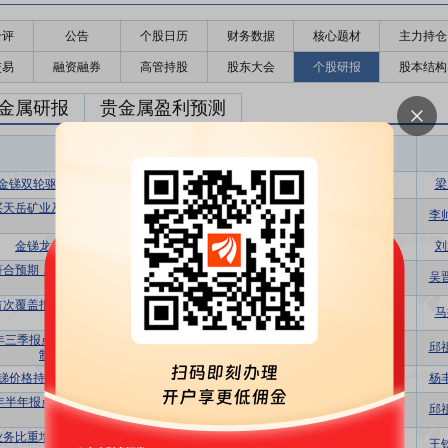
千评
公告
个股日历
财务数据
核心题材
主力持仓
交易
融资融券
高管持股
股东大会
个股研报
股本结构
金属研报
贵金属盈利预测
东财
评级
报告名称
变动
评级
金锑双轮驱动，远期成长空间广阔
买入
维持
梁
买天岳矿业及中南冶炼，打开远期增长空
买入
维持
李
间
金锑龙头，万古金矿待放量
增持
首次
刘
符合预期，关注锑价回升和万古矿区整合
买入
维持
吴
进展
首次覆盖报告：老牌国企金锑龙头，双轮
增持
首次
马
驱动未来可期
5年三季报点评：业绩略低于预期，出口限
买入
维持
邱
制导致锑销售受限
锑价格持续向好，静待公司业绩释放
买入
维持
杨
5年半年报点评：金锑价格共振上行，锑销
买入
维持
邱
量影响业绩
业务比重增加拖累盈利水平，看好锑价回
买入
维持
王