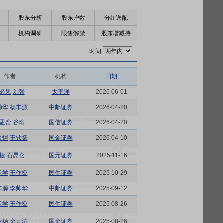
股东分析
股东户数
分红送配
机构调研
限售解禁
股东增减持
时间:
作者
机构
日期
必果
刘强
太平洋
2026-06-01
帅华
杨丰源
中邮证券
2026-04-20
孟峦
谷瑜
国信证券
2026-04-20
晋恺
王钦扬
国金证券
2026-04-10
捷
石昆仑
国元证券
2025-11-16
祖学
王作燊
民生证券
2025-10-29
丰源
李帅华
中邮证券
2025-09-12
祖学
王作燊
民生证券
2025-08-26
钦扬
金云涛
国金证券
2025-08-26