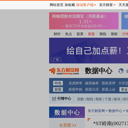
网站首页
加收藏
移动客户端
东方财富
天天
财经
焦点
股票
新股
期指
期权
行
数据中心
特色
龙虎榜单
融资融券
股权质押
大宗
新股
新股申购
新股日历
新股上会
资金
行情中心
指数
|
期指
|
期权
|
个股
|
板块
|
排
东方财富网
>
数据中心
>
*ST岭南(002717
全景图