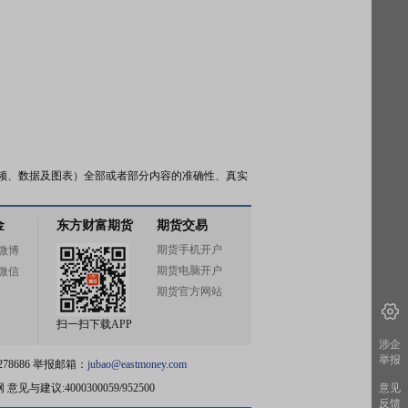
频、数据及图表）全部或者部分内容的准确性、真实
金
东方财富期货
期货交易
期货手机开户
微博
期货电脑开户
微信
期货官方网站
扫一扫下载APP
涉企
举报
78686 举报邮箱：
jubao@eastmoney.com
网
意见与建议:4000300059/952500
意见
反馈