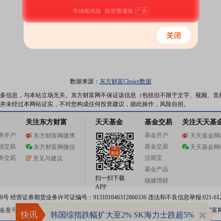
数据来源：
东方财富Choice数据
多信息，与本站立场无关。东方财富网不保证该信息（包括但不限于文字、视频、音
并未经过本网站证实，不对您构成任何投资建议，据此操作，风险自担。
关注东方财富
天天基金
基金交易
关注天天基
券开户
基金开户
东方财富网微博
天天基金网
线交易
基金交易
东方财富网微信
天天基金网
券交易
活期宝
意见与建议
基金产品
扫一扫下载
稳健理财
APP
 经营证券期货业务许可证编号：913101046312860336 违法和不良信息举报:021-612
案号:沪ICP备05006054号-11
沪公网安备 31010402000120号
版权所有:东方财富
快讯
韩国综指跌幅扩大至2% SK海力士跌超5%