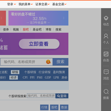
登录
我的菜单
证券交易
基金交易
动态
债券
视频
股吧
基金吧
博客
搜索
个人
自选
1
红送配
研报
个股研报
行业研报
盈利预测
排行
经济
CPI
PPI
PMI
GDP
LPR
房价
消息
个股研报搜索:
搜索
行情
股吧
数据