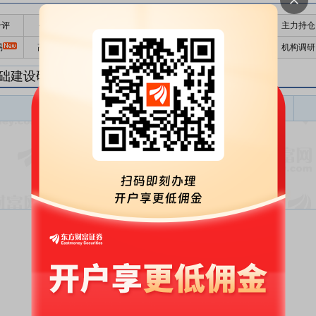
千评
公告
个股日历
财务数据
核心题材
主力持仓
易
高管持股
股东大会
个股研报
股本结构
机构调研
础建设研报
基础建设盈利预测
东财
评级
报告名称
变动
评级
暂无数据