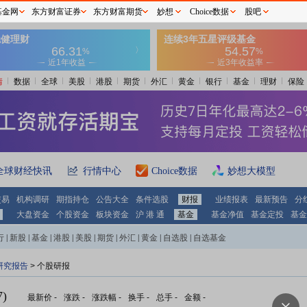
基金网
东方财富证券
东方财富期货
妙想
Choice数据
股吧
情
数据
全球
美股
港股
期货
外汇
黄金
银行
基金
理财
保险
全球财经快讯
行情中心
Choice数据
妙想大模型
交易
机构调研
期指持仓
公告大全
条件选股
财报
业绩报表
最新预告
分
大盘资金
个股资金
板块资金
沪 港 通
基金
基金净值
基金定投
基金
行
|
新股
|
基金
|
港股
|
美股
|
期货
|
外汇
|
黄金
|
自选股
|
自选基金
研究报告
> 个股研报
)
最新价
-
涨跌
-
涨跌幅
-
换手
-
总手
-
金额
-