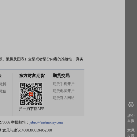
频、数据及图表）全部或者部分内容的准确性、真实
金
东方财富期货
期货交易
期货手机开户
微博
期货电脑开户
微信
期货官方网站
扫一扫下载APP
涉企
举报
78686 举报邮箱：
jubao@eastmoney.com
网
意见与建议:4000300059/952500
意见
反馈