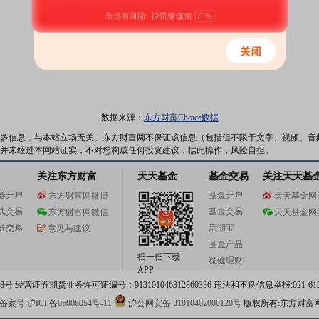
数据来源：
东方财富Choice数据
多信息，与本站立场无关。东方财富网不保证该信息（包括但不限于文字、视频、音
并未经过本网站证实，不对您构成任何投资建议，据此操作，风险自担。
关注东方财富
天天基金
基金交易
关注天天基
券开户
基金开户
东方财富网微博
天天基金网
线交易
基金交易
东方财富网微信
天天基金网
券交易
活期宝
意见与建议
基金产品
扫一扫下载
稳健理财
APP
 经营证券期货业务许可证编号：913101046312860336 违法和不良信息举报:021-612
案号:沪ICP备05006054号-11
沪公网安备 31010402000120号
版权所有:东方财富