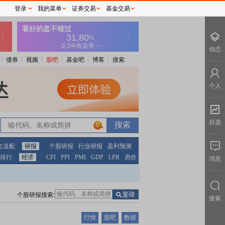
登录
我的菜单
证券交易
基金交易
动态
债券
视频
股吧
基金吧
博客
搜索
个人
自选
0
红送配
研报
个股研报
行业研报
盈利预测
排行
经济
CPI
PPI
PMI
GDP
LPR
房价
消息
个股研报搜索:
搜索
行情
股吧
数据