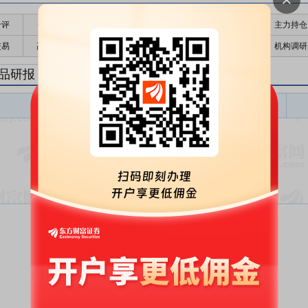
千评
公告
个股日历
财务数据
核心题材
主力持仓
交易
高管持股
股东大会
个股研报
股本结构
机构调研
品研报
饰品盈利预测
东财
评级
报告名称
变动
评级
暂无数据