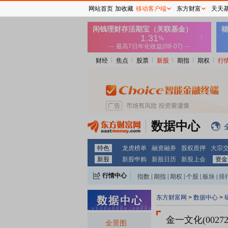
网站首页
加收藏
移动客户端
东方财富
天天
财经
焦点
股票
新股
期指
期权
行
数据中心
特色
龙虎榜单
融资融券
股权质押
大宗
新股
新股申购
新股日历
新股上会
资金
行情中心
指数
|
期指
|
期权
|
个股
|
板块
|
排
东方财富网
>
数据中心
>
金一文化(00272
全景图