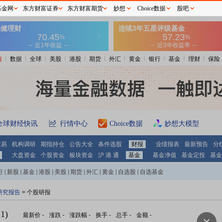
基金网
东方财富证券
东方财富期货
妙想
Choice数据
股吧
情
数据
全球
美股
港股
期货
外汇
黄金
银行
基金
理财
保险
全球财经快讯
行情中心
Choice数据
妙想大模型
交易
机构调研
期指持仓
公告大全
条件选股
财报
业绩报表
最新预告
分
大盘资金
个股资金
板块资金
沪 港 通
基金
基金净值
基金定投
基金
行
|
新股
|
基金
|
港股
|
美股
|
期货
|
外汇
|
黄金
|
自选股
|
自选基金
研究报告
> 个股研报
1)
最新价
-
涨跌
-
涨跌幅
-
换手
-
总手
-
金额
-