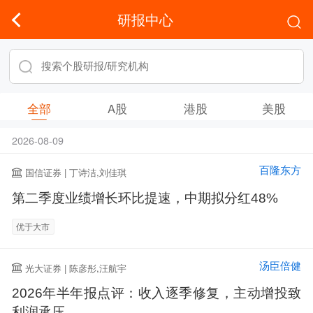
研报中心
全部
A股
港股
美股
2026-08-09
百隆东方
国信证券 | 丁诗洁,刘佳琪
第二季度业绩增长环比提速，中期拟分红48%
优于大市
汤臣倍健
光大证券 | 陈彦彤,汪航宇
2026年半年报点评：收入逐季修复，主动增投致
利润承压