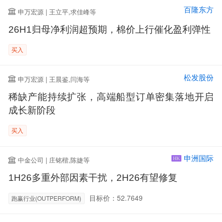
百隆东方
申万宏源 | 王立平,求佳峰等
26H1归母净利润超预期，棉价上行催化盈利弹性
买入
松发股份
申万宏源 | 王晨鉴,闫海等
稀缺产能持续扩张，高端船型订单密集落地开启
成长新阶段
买入
申洲国际
中金公司 | 庄铭楷,陈婕等
HK
1H26多重外部因素干扰，2H26有望修复
目标价：52.7649
跑赢行业(OUTPERFORM)