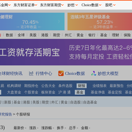
基金网
东方财富证券
东方财富期货
妙想
Choice数据
股吧
情
数据
全球
美股
港股
期货
外汇
黄金
银行
基金
理财
保险
全球财经快讯
行情中心
Choice数据
妙想大模型
交易
机构调研
期指持仓
公告大全
条件选股
财报
业绩报表
最新预告
分
大盘资金
个股资金
板块资金
沪 港 通
基金
基金净值
基金定投
基金
行
|
新股
|
基金
|
港股
|
美股
|
期货
|
外汇
|
黄金
|
自选股
|
自选基金
研究报告
> 个股研报
3)
最新价
-
涨跌
-
涨跌幅
-
换手
-
总手
-
金额
-