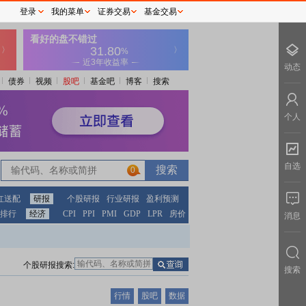
登录
我的菜单
证券交易
基金交易
动态
债券
视频
股吧
基金吧
博客
搜索
个人
自选
0
红送配
研报
个股研报
行业研报
盈利预测
排行
经济
CPI
PPI
PMI
GDP
LPR
房价
消息
个股研报搜索:
搜索
行情
股吧
数据