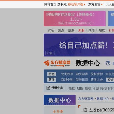
网站首页
加收藏
移动客户端
东方财富
天天
财经
焦点
股票
新股
期指
期权
行
数据中心
特色
龙虎榜单
融资融券
股权质押
大宗
新股
新股申购
新股日历
新股上会
资金
行情中心
指数
|
期指
|
期权
|
个股
|
板块
|
排
东方财富网
>
数据中心
>
盛弘股份(30069
全景图