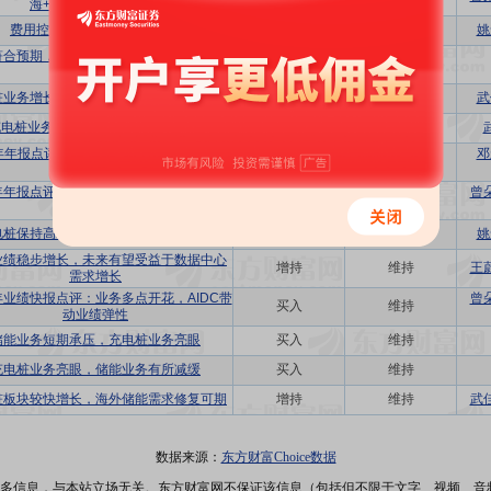
海+AIDC有望贡献增量
费用控制良好，存货周转提速
买入
维持
姚
符合预期，看好充电桩和智算中心的景气
买入
维持
度
桩业务增长明显，电能质量产品行业领先
增持
维持
武
电桩业务高增，AIDC打开增长空间
买入
维持
4年年报点评：24年业绩符合预期，产品线
邓
买入
维持
布局拓宽
4年年报点评：业绩略超预期，AIDC带动业
曾
买入
维持
绩弹性
电桩保持高增，数据中心打开向上空间
买入
维持
姚
业绩稳步增长，未来有望受益于数据中心
增持
维持
王
需求增长
4年业绩快报点评：业务多点开花，AIDC带
曾
买入
维持
动业绩弹性
储能业务短期承压，充电桩业务亮眼
买入
维持
充电桩业务亮眼，储能业务有所减缓
买入
维持
桩板块较快增长，海外储能需求修复可期
增持
维持
武
数据来源：
东方财富Choice数据
多信息，与本站立场无关。东方财富网不保证该信息（包括但不限于文字、视频、音