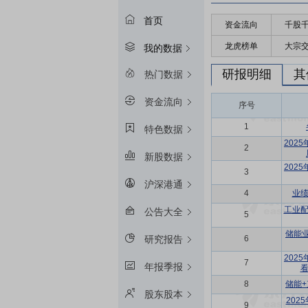
首页
资金流向
千股
龙虎榜单
大宗
我的数据
研报明细
其
热门数据
资金流向
序号
1
特色数据
202
2
新股数据
202
3
沪深港通
4
业绩
工业配
公告大全
5
储能
6
研究报告
202
7
年报季报
看
8
储能+
股东股本
20
9