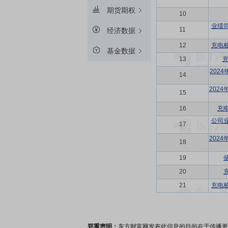
期货期权
10
业绩
11
经济数据
12
充电
基金数据
13
充
202
14
202
15
16
充
公司
17
202
18
19
20
21
充电
郑重声明：
东方财富网发布此信息的目的在于传播更