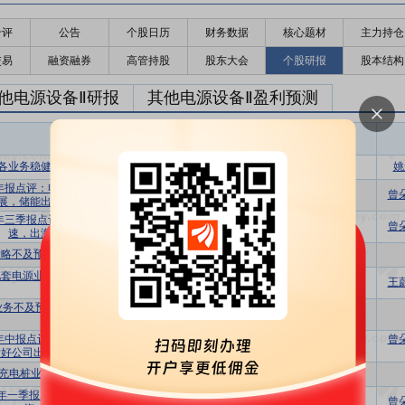
千评
公告
个股日历
财务数据
核心题材
主力持仓
交易
融资融券
高管持股
股东大会
个股研报
股本结构
他电源设备Ⅱ研报
其他电源设备Ⅱ盈利预测
东财
评级
报告名称
变动
评级
各业务稳健增长，经营现金流翻番
买入
维持
姚
5年报点评：电能质量、充电桩业务快速发
买入
维持
曾
展，储能出海+AIDC布局空间广阔
5年三季报点评：电能质量、充电桩增长提
买入
维持
曾
速，出海+AIDC布局空间广阔
略不及预期，看好AIDC业务持续开拓
增持
调低
套电源业务收入提升，公司加快AIDC布
增持
维持
王
局
业务不及预期，看好充电桩行业景气度和
买入
维持
AIDC的增量
5年中报点评：电能质量收入毛利率双升，
曾
买入
维持
好公司出海及AIDC布局带来新增量
充电桩业务稳健，AIDC有望带来新增量
-
-
25年一季报点评：营收+业绩稳健齐升，出
买入
维持
曾