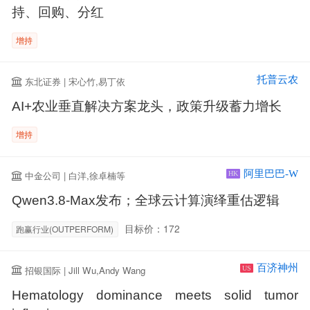
持、回购、分红
增持
托普云农
东北证券 | 宋心竹,易丁依
AI+农业垂直解决方案龙头，政策升级蓄力增长
增持
阿里巴巴-W
中金公司 | 白洋,徐卓楠等
HK
Qwen3.8-Max发布；全球云计算演绎重估逻辑
目标价：172
跑赢行业(OUTPERFORM)
百济神州
招银国际 | Jill Wu,Andy Wang
US
Hematology dominance meets solid tumor