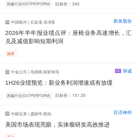
目标价：345
跑赢行业(OUTPERFORM)
新泉股份
中国银河 | 石金漫,张渌荻
2026年半年报业绩点评：座椅业务高速增长，汇
兑及减值影响短期利润
推荐
保诚
中金公司 | 毛晴晴,陈昕韬等
HK
1H26业绩预览：新业务利润增速或有放缓
目标价：151.35
跑赢行业(OUTPERFORM)
百济神州
中邮证券 | 盛丽华,陈灿
美国市场表现亮眼，实体瘤研发高效推进
买入