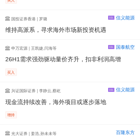
信义能源
国投证券香港 | 罗璐
HK
维持高派系，寻求海外市场新投资机遇
国泰航空
申万宏源 | 王凯婕,闫海等
HK
26H1需求强劲驱动量价齐升，扣非利润高增
买入
信义能源
兴证国际证券 | 李静云,蔡屹
HK
现金流持续改善，海外项目或逐步落地
增持
百隆东方
光大证券 | 姜浩,孙未未等