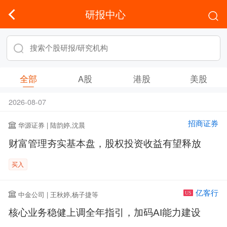
研报中心
全部
A股
港股
美股
2026-08-07
招商证券
华源证券 | 陆韵婷,沈晨
财富管理夯实基本盘，股权投资收益有望释放
买入
亿客行
中金公司 | 王秋婷,杨子捷等
US
核心业务稳健上调全年指引，加码AI能力建设