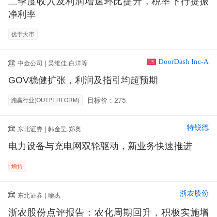
二季度收入及利润增速环比提升，税率下行提振
净利率
优于大市
DoorDash Inc-A
中金公司 | 吴维佳,白洋等
US
GOV稳健扩张，利润及指引均超预期
目标价：275
跑赢行业(OUTPERFORM)
特锐德
东北证券 | 韩金呈,郑奥
电力设备与充电网双轮驱动，新业务快速推进
增持
浙农股份
东北证券 | 喻杰
浙农股份点评报告：农化周期回升，积极实施增