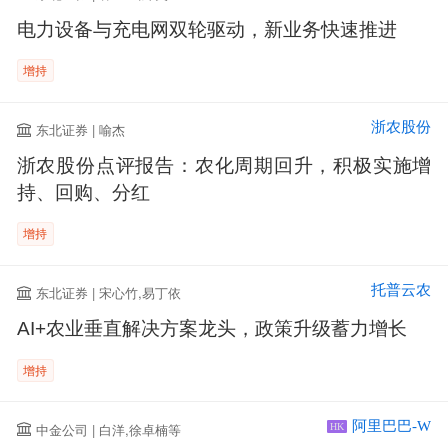
电力设备与充电网双轮驱动，新业务快速推进
增持
浙农股份
东北证券 | 喻杰
浙农股份点评报告：农化周期回升，积极实施增
持、回购、分红
增持
托普云农
东北证券 | 宋心竹,易丁依
AI+农业垂直解决方案龙头，政策升级蓄力增长
增持
阿里巴巴-W
中金公司 | 白洋,徐卓楠等
HK