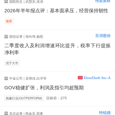
伟星新材
国联民生 | 武慧东,张润
2026年半年报点评：基本面承压，经营保持韧性
推荐
百润股份
国信证券 | 张向伟,杨苑
二季度收入及利润增速环比提升，税率下行提振
净利率
优于大市
DoorDash Inc-A
中金公司 | 吴维佳,白洋等
US
GOV稳健扩张，利润及指引均超预期
目标价：275
跑赢行业(OUTPERFORM)
特锐德
东北证券 | 韩金呈,郑奥