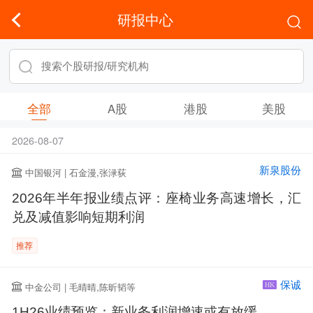
研报中心
全部
A股
港股
美股
2026-08-07
新泉股份
中国银河 | 石金漫,张渌荻
2026年半年报业绩点评：座椅业务高速增长，汇
兑及减值影响短期利润
推荐
保诚
中金公司 | 毛晴晴,陈昕韬等
HK
1H26业绩预览：新业务利润增速或有放缓