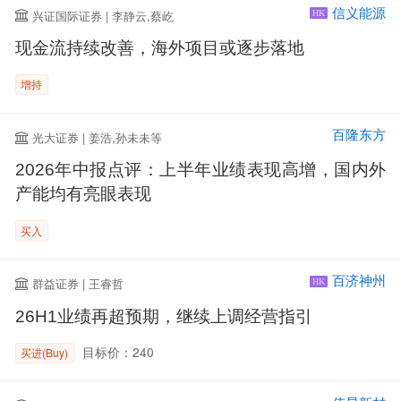
信义能源
兴证国际证券 | 李静云,蔡屹
HK
现金流持续改善，海外项目或逐步落地
增持
百隆东方
光大证券 | 姜浩,孙未未等
2026年中报点评：上半年业绩表现高增，国内外
产能均有亮眼表现
买入
百济神州
群益证券 | 王睿哲
HK
26H1业绩再超预期，继续上调经营指引
目标价：240
买进(Buy)