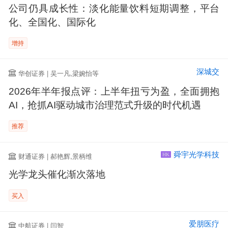
公司仍具成长性：淡化能量饮料短期调整，平台
化、全国化、国际化
增持
深城交
华创证券 | 吴一凡,梁婉怡等
2026年半年报点评：上半年扭亏为盈，全面拥抱
AI，抢抓AI驱动城市治理范式升级的时代机遇
推荐
舜宇光学科技
财通证券 | 郝艳辉,景柄维
HK
光学龙头催化渐次落地
买入
爱朋医疗
中航证券 | 闫智