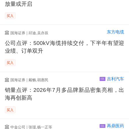
放量或开启
买入
东方电缆
国海证券 | 邱迪,吴亦辰
公司点评：500kV海缆持续交付，下半年有望迎
业绩、订单双升
买入
吉利汽车
国海证券 | 戴畅,胡惠民
HK
销量点评：2026年7月多品牌新品密集亮相，出
海再创新高
买入
再鼎医药
中金公司 | 张琎,杨一正等
HK