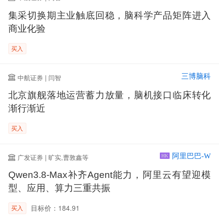
集采切换期主业触底回稳，脑科学产品矩阵进入
商业化验
买入
三博脑科
中航证券 | 闫智
北京旗舰落地运营蓄力放量，脑机接口临床转化
渐行渐近
买入
阿里巴巴-W
广发证券 | 旷实,曹敦鑫等
HK
Qwen3.8-Max补齐Agent能力，阿里云有望迎模
型、应用、算力三重共振
目标价：184.91
买入