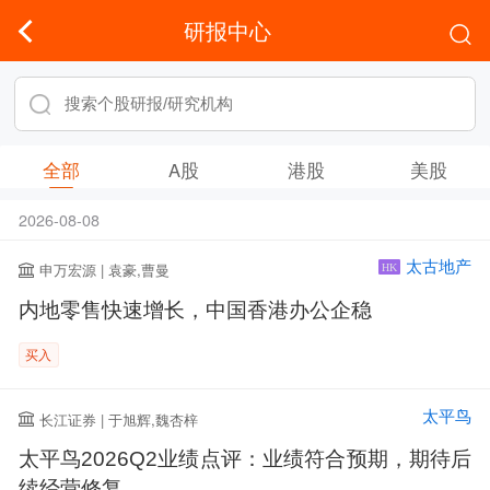
研报中心
全部
A股
港股
美股
2026-08-08
太古地产
申万宏源 | 袁豪,曹曼
HK
内地零售快速增长，中国香港办公企稳
买入
太平鸟
长江证券 | 于旭辉,魏杏梓
太平鸟2026Q2业绩点评：业绩符合预期，期待后
续经营修复