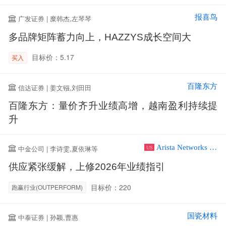
报喜鸟
广发证券 | 糜韩杰,左琴琴
多品牌矩阵蓄力向上，HAZZYS成长空间大
目标价：5.17
买入
百隆东方
信达证券 | 姜文镪,刘田田
百隆东方：量价齐升业绩高增，越南盈利持续提
升
Arista Networks Inc
中金公司 | 李诗雯,夏依琳等
US
供应紧张缓解，上修2026年业绩指引
目标价：220
跑赢行业(OUTPERFORM)
国瓷材料
中泰证券 | 孙颖,曹惠