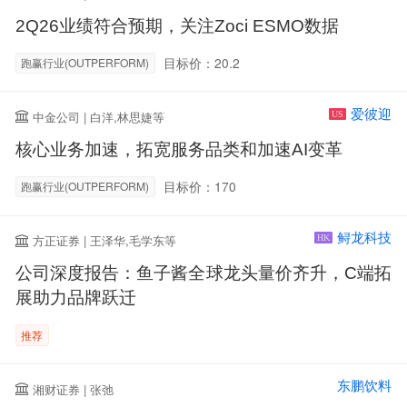
2Q26业绩符合预期，关注Zoci ESMO数据
目标价：20.2
跑赢行业(OUTPERFORM)
爱彼迎
中金公司 | 白洋,林思婕等
US
核心业务加速，拓宽服务品类和加速AI变革
目标价：170
跑赢行业(OUTPERFORM)
鲟龙科技
方正证券 | 王泽华,毛学东等
HK
公司深度报告：鱼子酱全球龙头量价齐升，C端拓
展助力品牌跃迁
推荐
东鹏饮料
湘财证券 | 张弛