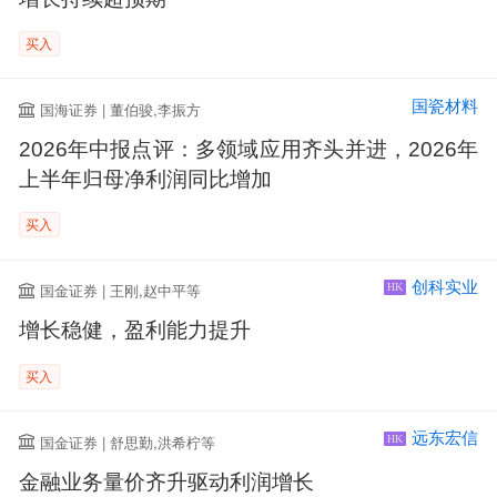
买入
国瓷材料
国海证券 | 董伯骏,李振方
2026年中报点评：多领域应用齐头并进，2026年
上半年归母净利润同比增加
买入
创科实业
国金证券 | 王刚,赵中平等
HK
增长稳健，盈利能力提升
买入
远东宏信
国金证券 | 舒思勤,洪希柠等
HK
金融业务量价齐升驱动利润增长