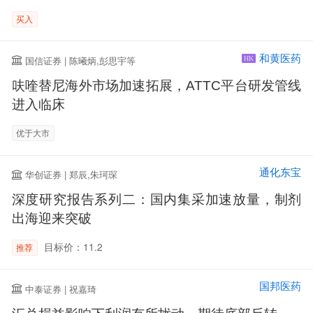
买入
和黄医药
国信证券 | 陈曦炳,彭思宇等
HK
呋喹替尼海外市场加速拓展，ATTC平台研发管线
进入临床
优于大市
通化东宝
华创证券 | 郑辰,朱珂琛
深度研究报告系列二：国内集采加速放量，制剂
出海迎来突破
目标价：11.2
推荐
国邦医药
中泰证券 | 祝嘉琦