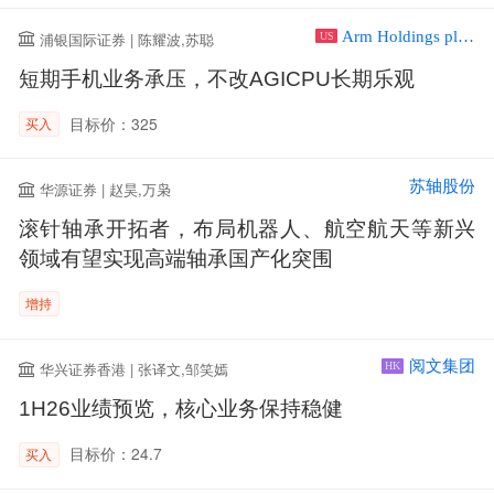
Arm Holdings plc ADR
浦银国际证券 | 陈耀波,苏聪
US
短期手机业务承压，不改AGICPU长期乐观
目标价：325
买入
苏轴股份
华源证券 | 赵昊,万枭
滚针轴承开拓者，布局机器人、航空航天等新兴
领域有望实现高端轴承国产化突围
增持
阅文集团
华兴证券香港 | 张译文,邹笑嫣
HK
1H26业绩预览，核心业务保持稳健
目标价：24.7
买入