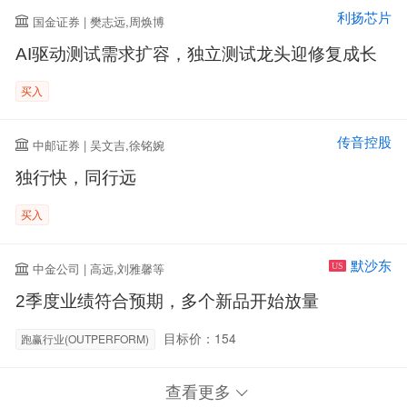
利扬芯片
国金证券 | 樊志远,周焕博
AI驱动测试需求扩容，独立测试龙头迎修复成长
买入
传音控股
中邮证券 | 吴文吉,徐铭婉
独行快，同行远
买入
默沙东
中金公司 | 高远,刘雅馨等
US
2季度业绩符合预期，多个新品开始放量
目标价：154
跑赢行业(OUTPERFORM)
查看更多