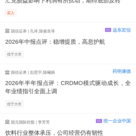
汇兑损益影响下利润有所扰动，期待底部反转
买入
远东宏信
国信证券 | 孔祥,陈俊良等
HK
2026年中报点评：稳增提质，高息护航
优于大市
药明康德
国信证券 | 彭思宇,陈曦炳
2026年半年报点评：CRDMO模式驱动成长，全
年业绩指引全面上调
优于大市
统一企业中国
国元国际控股 | 李芳芳
HK
饮料行业整体承压，公司经营仍有韧性