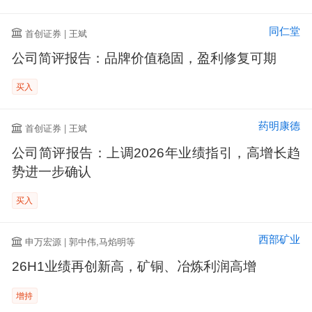
同仁堂
首创证券 | 王斌
公司简评报告：品牌价值稳固，盈利修复可期
买入
药明康德
首创证券 | 王斌
公司简评报告：上调2026年业绩指引，高增长趋
势进一步确认
买入
西部矿业
申万宏源 | 郭中伟,马焰明等
26H1业绩再创新高，矿铜、冶炼利润高增
增持