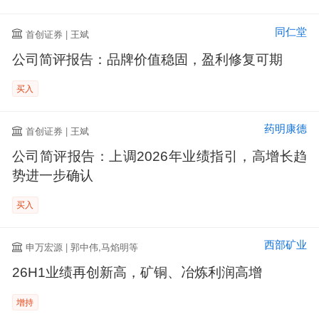
同仁堂
首创证券 | 王斌
公司简评报告：品牌价值稳固，盈利修复可期
买入
药明康德
首创证券 | 王斌
公司简评报告：上调2026年业绩指引，高增长趋
势进一步确认
买入
西部矿业
申万宏源 | 郭中伟,马焰明等
26H1业绩再创新高，矿铜、冶炼利润高增
增持