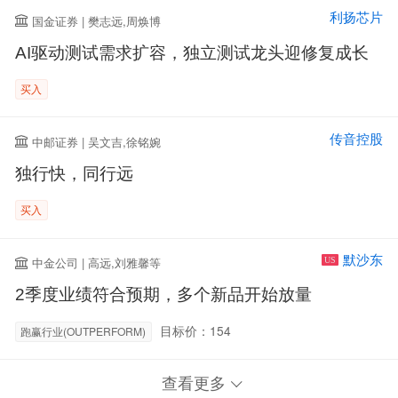
利扬芯片
国金证券 | 樊志远,周焕博
AI驱动测试需求扩容，独立测试龙头迎修复成长
买入
传音控股
中邮证券 | 吴文吉,徐铭婉
独行快，同行远
买入
默沙东
中金公司 | 高远,刘雅馨等
US
2季度业绩符合预期，多个新品开始放量
目标价：154
跑赢行业(OUTPERFORM)
查看更多