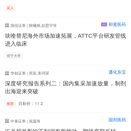
买入
和黄医药
国信证券 | 陈曦炳,彭思宇等
HK
呋喹替尼海外市场加速拓展，ATTC平台研发管线
进入临床
优于大市
通化东宝
华创证券 | 郑辰,朱珂琛
深度研究报告系列二：国内集采加速放量，制剂
出海迎来突破
目标价：11.2
推荐
国邦医药
中泰证券 | 祝嘉琦