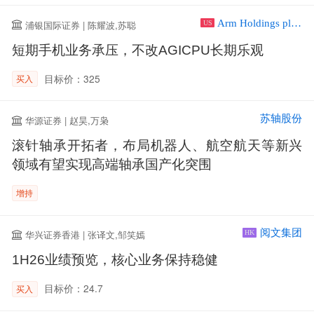
Arm Holdings plc ADR
浦银国际证券 | 陈耀波,苏聪
US
短期手机业务承压，不改AGICPU长期乐观
目标价：325
买入
苏轴股份
华源证券 | 赵昊,万枭
滚针轴承开拓者，布局机器人、航空航天等新兴
领域有望实现高端轴承国产化突围
增持
阅文集团
华兴证券香港 | 张译文,邹笑嫣
HK
1H26业绩预览，核心业务保持稳健
目标价：24.7
买入