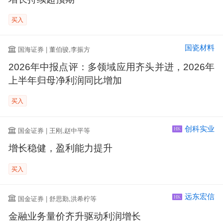
买入
国瓷材料
国海证券 | 董伯骏,李振方
2026年中报点评：多领域应用齐头并进，2026年
上半年归母净利润同比增加
买入
创科实业
国金证券 | 王刚,赵中平等
HK
增长稳健，盈利能力提升
买入
远东宏信
国金证券 | 舒思勤,洪希柠等
HK
金融业务量价齐升驱动利润增长