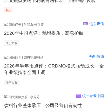
汇兑损益影响下利润有所扰动，期待底部反转
买入
远东宏信
国信证券 | 孔祥,陈俊良等
HK
2026年中报点评：稳增提质，高息护航
优于大市
药明康德
国信证券 | 彭思宇,陈曦炳
2026年半年报点评：CRDMO模式驱动成长，全
年业绩指引全面上调
优于大市
统一企业中国
国元国际控股 | 李芳芳
HK
饮料行业整体承压，公司经营仍有韧性