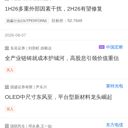
1H26多重外部因素干扰，2H26有望修复
目标价：52.7649
跑赢行业(OUTPERFORM)
2026-08-07
中国宏桥
东吴证券 | 刘奕町,徐毅达
HK
全产业链铸就成本护城河，高股息引领价值重估
买入
莱特光电
国盛证券有限 | 尹乐川
OLED中尺寸东风至，平台型新材料龙头崛起
买入
东方电缆
国联民生 | 邓永康,王一如