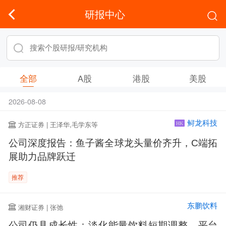
研报中心
全部
A股
港股
美股
2026-08-08
鲟龙科技
方正证券 | 王泽华,毛学东等
HK
公司深度报告：鱼子酱全球龙头量价齐升，C端拓
展助力品牌跃迁
推荐
东鹏饮料
湘财证券 | 张弛
公司仍具成长性：淡化能量饮料短期调整，平台