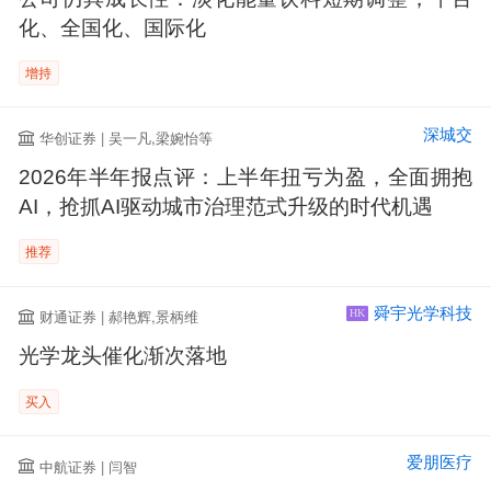
化、全国化、国际化
增持
深城交
华创证券 | 吴一凡,梁婉怡等
2026年半年报点评：上半年扭亏为盈，全面拥抱
AI，抢抓AI驱动城市治理范式升级的时代机遇
推荐
舜宇光学科技
财通证券 | 郝艳辉,景柄维
HK
光学龙头催化渐次落地
买入
爱朋医疗
中航证券 | 闫智