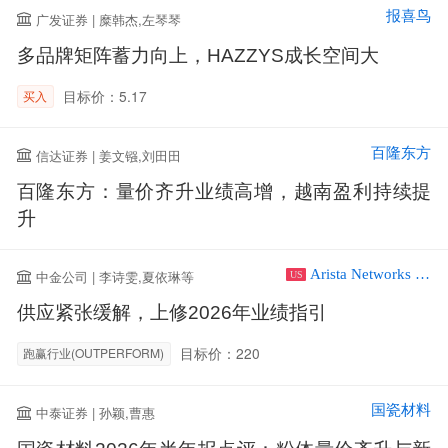
报喜鸟
广发证券 | 糜韩杰,左琴琴
多品牌矩阵蓄力向上，HAZZYS成长空间大
目标价：5.17
买入
百隆东方
信达证券 | 姜文镪,刘田田
百隆东方：量价齐升业绩高增，越南盈利持续提
升
Arista Networks Inc
中金公司 | 李诗雯,夏依琳等
US
供应紧张缓解，上修2026年业绩指引
目标价：220
跑赢行业(OUTPERFORM)
国瓷材料
中泰证券 | 孙颖,曹惠