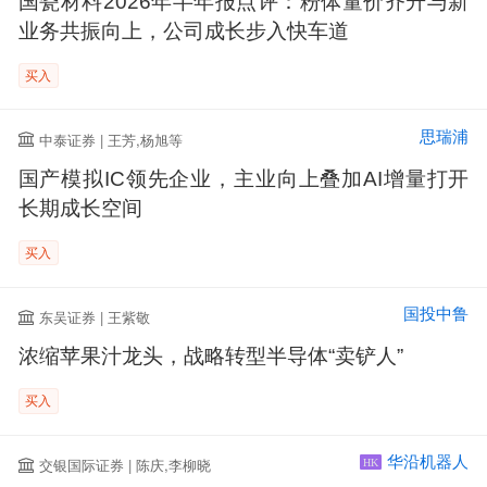
国瓷材料2026年半年报点评：粉体量价齐升与新
业务共振向上，公司成长步入快车道
买入
思瑞浦
中泰证券 | 王芳,杨旭等
国产模拟IC领先企业，主业向上叠加AI增量打开
长期成长空间
买入
国投中鲁
东吴证券 | 王紫敬
浓缩苹果汁龙头，战略转型半导体“卖铲人”
买入
华沿机器人
交银国际证券 | 陈庆,李柳晓
HK