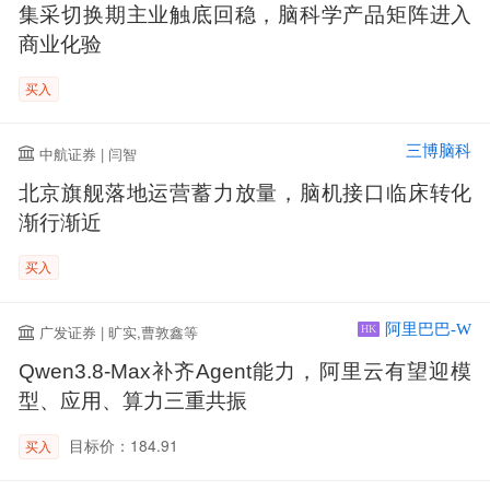
集采切换期主业触底回稳，脑科学产品矩阵进入
商业化验
买入
三博脑科
中航证券 | 闫智
北京旗舰落地运营蓄力放量，脑机接口临床转化
渐行渐近
买入
阿里巴巴-W
广发证券 | 旷实,曹敦鑫等
HK
Qwen3.8-Max补齐Agent能力，阿里云有望迎模
型、应用、算力三重共振
目标价：184.91
买入