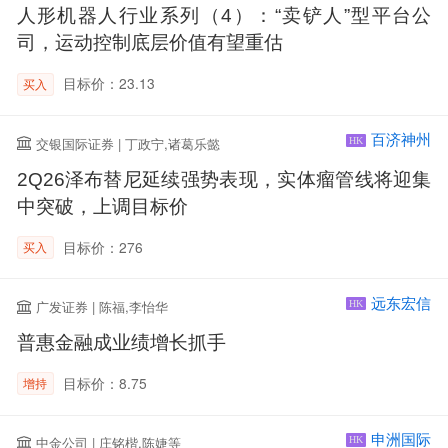
人形机器人行业系列（4）：“卖铲人”型平台公
司，运动控制底层价值有望重估
目标价：23.13
买入
百济神州
交银国际证券 | 丁政宁,诸葛乐懿
HK
2Q26泽布替尼延续强势表现，实体瘤管线将迎集
中突破，上调目标价
目标价：276
买入
远东宏信
广发证券 | 陈福,李怡华
HK
普惠金融成业绩增长抓手
目标价：8.75
增持
申洲国际
中金公司 | 庄铭楷,陈婕等
HK