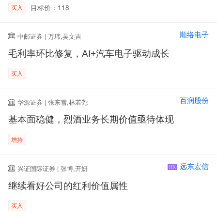
目标价：118
买入
顺络电子
中邮证券 | 万玮,吴文吉
毛利率环比修复，AI+汽车电子驱动成长
买入
百润股份
华源证券 | 张东雪,林若尧
基本面稳健，烈酒业务长期价值亟待体现
增持
远东宏信
兴证国际证券 | 张博,开妍
HK
继续看好公司的红利价值属性
买入