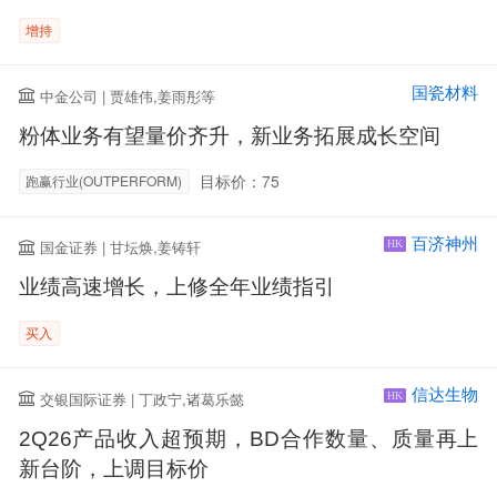
增持
国瓷材料
中金公司 | 贾雄伟,姜雨彤等
粉体业务有望量价齐升，新业务拓展成长空间
目标价：75
跑赢行业(OUTPERFORM)
百济神州
国金证券 | 甘坛焕,姜铸轩
HK
业绩高速增长，上修全年业绩指引
买入
信达生物
交银国际证券 | 丁政宁,诸葛乐懿
HK
2Q26产品收入超预期，BD合作数量、质量再上
新台阶，上调目标价