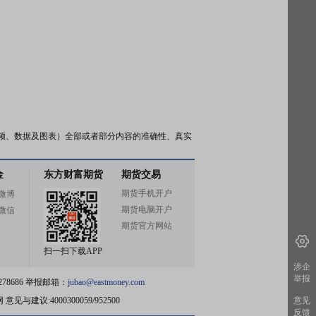
频、数据及图表）全部或者部分内容的准确性、真实
金
东方财富期货
期货交易
期货手机开户
微博
期货电脑开户
微信
期货官方网站
扫一扫下载APP
涉企
举报
78686 举报邮箱：
jubao@eastmoney.com
网
意见与建议:4000300059/952500
意见
反馈