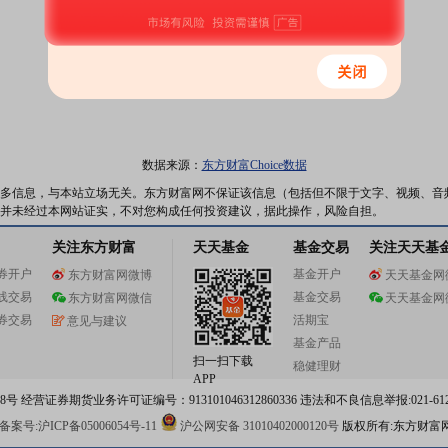
数据来源：
东方财富Choice数据
多信息，与本站立场无关。东方财富网不保证该信息（包括但不限于文字、视频、音
并未经过本网站证实，不对您构成任何投资建议，据此操作，风险自担。
关注东方财富
天天基金
基金交易
关注天天基
券开户
基金开户
东方财富网微博
天天基金网
线交易
基金交易
东方财富网微信
天天基金网
券交易
活期宝
意见与建议
基金产品
扫一扫下载
稳健理财
APP
 经营证券期货业务许可证编号：913101046312860336 违法和不良信息举报:021-612
案号:沪ICP备05006054号-11
沪公网安备 31010402000120号
版权所有:东方财富