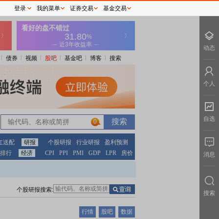
登录
我的菜单
证券交易
基金交易
动态
债券
视频
股吧
基金吧
博客
搜索
个人
自选
0
红送配
研报
个股研报
行业研报
盈利预测
排行
经济
CPI
PPI
PMI
GDP
LPR
房价
消息
个股研报搜索:
搜索
行情
股吧
数据