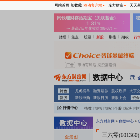
网站首页
加收藏
移动客户端
东方财富
天天
财经
焦点
股票
新股
期指
期权
行
数据中心
特色
龙虎榜单
融资融券
股权质押
大宗
新股
新股申购
新股日历
新股上会
资金
行情中心
指数
|
期指
|
期权
|
个股
|
板块
|
排
东方财富网
>
数据中心
>
三六零(601360)
全景图