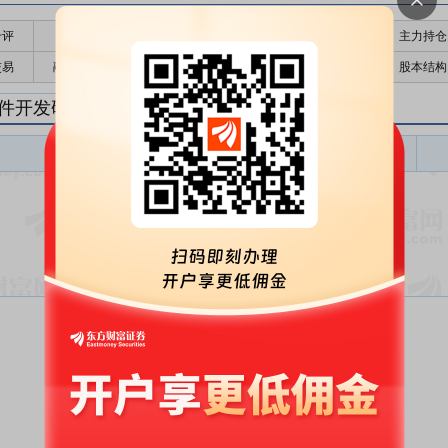
千评
公告
个股日历
财务数据
核心题材
主力持仓
交易
融资融券
高管持股
股东大会
个股研报
股本结构
件开发研报
软件开发盈利预测
东财
评级
报告名称
变动
评级
暂无数据