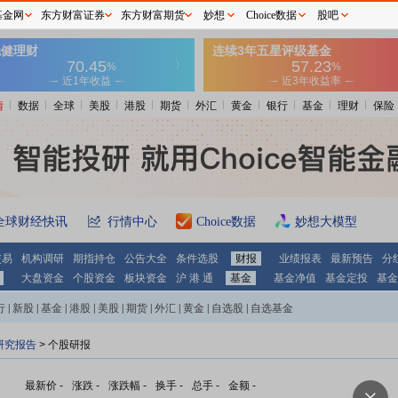
基金网
东方财富证券
东方财富期货
妙想
Choice数据
股吧
情
数据
全球
美股
港股
期货
外汇
黄金
银行
基金
理财
保险
全球财经快讯
行情中心
Choice数据
妙想大模型
交易
机构调研
期指持仓
公告大全
条件选股
财报
业绩报表
最新预告
分
大盘资金
个股资金
板块资金
沪 港 通
基金
基金净值
基金定投
基金
行
|
新股
|
基金
|
港股
|
美股
|
期货
|
外汇
|
黄金
|
自选股
|
自选基金
研究报告
> 个股研报
最新价
-
涨跌
-
涨跌幅
-
换手
-
总手
-
金额
-