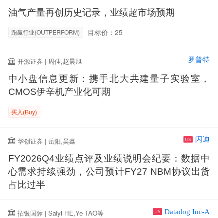
油气产量再创历史记录，业绩超市场预期
目标价：25
跑赢行业(OUTPERFORM)
罗普特
开源证券 | 周佳,赵晨旭
中小盘信息更新：携手北大共建量子实验室，
CMOS伊辛机产业化可期
买入(Buy)
闪迪
华创证券 | 岳阳,吴鑫
US
FY2026Q4业绩点评及业绩说明会纪要：数据中
心需求持续强劲，公司预计FY27 NBM协议出货
占比过半
Datadog Inc-A
招银国际 | Saiyi HE,Ye TAO等
US