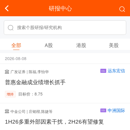
研报中心
全部
A股
港股
美股
2026-08-08
远东宏信
广发证券 | 陈福,李怡华
HK
普惠金融成业绩增长抓手
目标价：8.75
增持
申洲国际
中金公司 | 庄铭楷,陈婕等
HK
1H26多重外部因素干扰，2H26有望修复