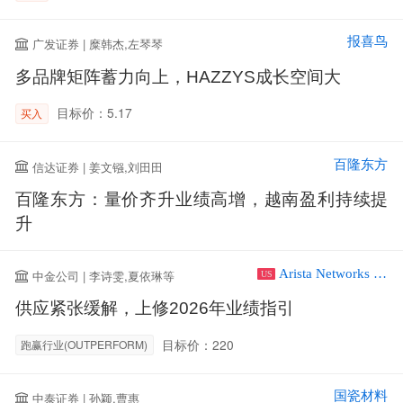
报喜鸟
广发证券 | 糜韩杰,左琴琴
多品牌矩阵蓄力向上，HAZZYS成长空间大
目标价：5.17
买入
百隆东方
信达证券 | 姜文镪,刘田田
百隆东方：量价齐升业绩高增，越南盈利持续提
升
Arista Networks Inc
中金公司 | 李诗雯,夏依琳等
US
供应紧张缓解，上修2026年业绩指引
目标价：220
跑赢行业(OUTPERFORM)
国瓷材料
中泰证券 | 孙颖,曹惠