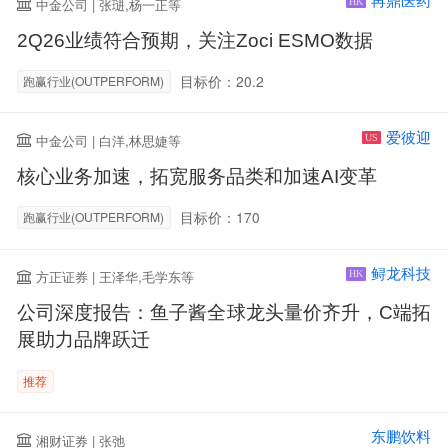
再鼎医药
中金公司 | 张琎,杨一正等
HK
2Q26业绩符合预期，关注Zoci ESMO数据
目标价：20.2
跑赢行业(OUTPERFORM)
爱彼迎
中金公司 | 白洋,林思婕等
US
核心业务加速，拓宽服务品类和加速AI变革
目标价：170
跑赢行业(OUTPERFORM)
鲟龙科技
方正证券 | 王泽华,毛学东等
HK
公司深度报告：鱼子酱全球龙头量价齐升，C端拓
展助力品牌跃迁
推荐
东鹏饮料
湘财证券 | 张弛