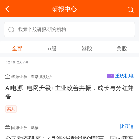
研报中心
全部
A股
港股
美股
2026-08-08
重庆机电
华源证券 | 查浩,戴映炘
HK
AI电源+电网升级+主业改善共振，成长与分红兼
备
买入
比亚迪
国海证券 | 戴畅
公司动态研究：7月海外销量续创新高，国内新车