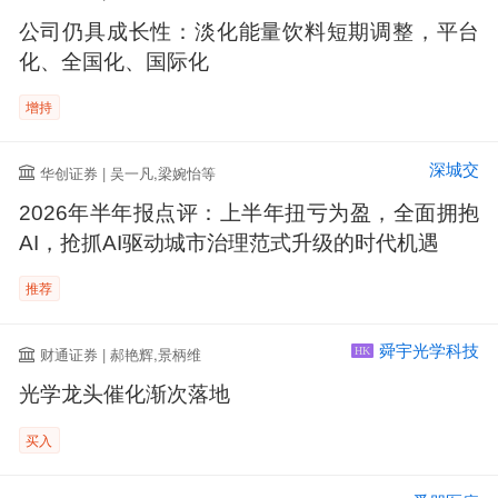
公司仍具成长性：淡化能量饮料短期调整，平台
化、全国化、国际化
增持
深城交
华创证券 | 吴一凡,梁婉怡等
2026年半年报点评：上半年扭亏为盈，全面拥抱
AI，抢抓AI驱动城市治理范式升级的时代机遇
推荐
舜宇光学科技
财通证券 | 郝艳辉,景柄维
HK
光学龙头催化渐次落地
买入