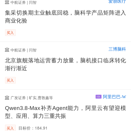
爱朋医疗
中航证券 | 闫智
集采切换期主业触底回稳，脑科学产品矩阵进入
商业化验
买入
三博脑科
中航证券 | 闫智
北京旗舰落地运营蓄力放量，脑机接口临床转化
渐行渐近
买入
阿里巴巴-W
广发证券 | 旷实,曹敦鑫等
HK
Qwen3.8-Max补齐Agent能力，阿里云有望迎模
型、应用、算力三重共振
目标价：184.91
买入