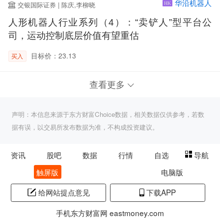
华沿机器人
交银国际证券 | 陈庆,李柳晓
HK
人形机器人行业系列（4）：“卖铲人”型平台公
司，运动控制底层价值有望重估
目标价：23.13
买入
查看更多
声明：本信息来源于东方财富Choice数据，相关数据仅供参考，若数
据有误，以交易所发布数据为准，不构成投资建议。
资讯
股吧
数据
行情
自选
导航
触屏版
电脑版
给网站提点意见
下载APP
手机东方财富网 eastmoney.com