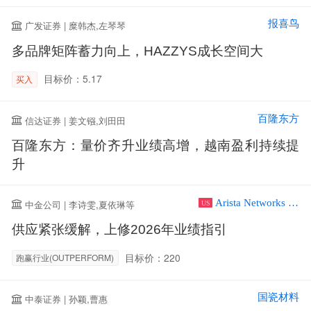
报喜鸟
广发证券 | 糜韩杰,左琴琴
多品牌矩阵蓄力向上，HAZZYS成长空间大
目标价：5.17
买入
百隆东方
信达证券 | 姜文镪,刘田田
百隆东方：量价齐升业绩高增，越南盈利持续提
升
Arista Networks Inc
中金公司 | 李诗雯,夏依琳等
US
供应紧张缓解，上修2026年业绩指引
目标价：220
跑赢行业(OUTPERFORM)
国瓷材料
中泰证券 | 孙颖,曹惠