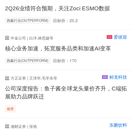
2Q26业绩符合预期，关注Zoci ESMO数据
目标价：20.2
跑赢行业(OUTPERFORM)
爱彼迎
中金公司 | 白洋,林思婕等
US
核心业务加速，拓宽服务品类和加速AI变革
目标价：170
跑赢行业(OUTPERFORM)
鲟龙科技
方正证券 | 王泽华,毛学东等
HK
公司深度报告：鱼子酱全球龙头量价齐升，C端拓
展助力品牌跃迁
推荐
东鹏饮料
湘财证券 | 张弛