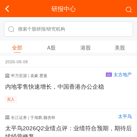
研报中心
全部
A股
港股
美股
2026-08-08
太古地产
申万宏源 | 袁豪,曹曼
HK
内地零售快速增长，中国香港办公企稳
买入
太平鸟
长江证券 | 于旭辉,魏杏梓
太平鸟2026Q2业绩点评：业绩符合预期，期待后
续经营修复