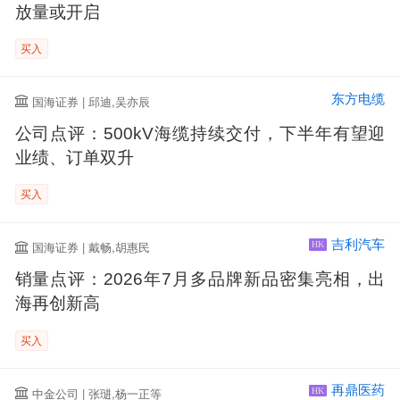
放量或开启
买入
东方电缆
国海证券 | 邱迪,吴亦辰
公司点评：500kV海缆持续交付，下半年有望迎
业绩、订单双升
买入
吉利汽车
国海证券 | 戴畅,胡惠民
HK
销量点评：2026年7月多品牌新品密集亮相，出
海再创新高
买入
再鼎医药
中金公司 | 张琎,杨一正等
HK