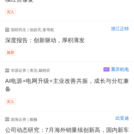
买入
浙江正特
国联民生 | 徐皓亮,童苇航
深度报告：创新驱动，厚积薄发
推荐
重庆机电
华源证券 | 查浩,戴映炘
HK
AI电源+电网升级+主业改善共振，成长与分红兼
备
买入
比亚迪
国海证券 | 戴畅
公司动态研究：7月海外销量续创新高，国内新车