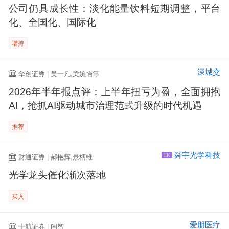
公司仍具成长性：淡化能量饮料短期调整，平台
化、全国化、国际化
增持
深城交
华创证券 | 吴一凡,梁婉怡等
2026年半年报点评：上半年扭亏为盈，全面拥抱
AI，抢抓AI驱动城市治理范式升级的时代机遇
推荐
舜宇光学科技
财通证券 | 郝艳辉,景柄维
HK
光学龙头催化渐次落地
买入
爱朋医疗
中航证券 | 闫智