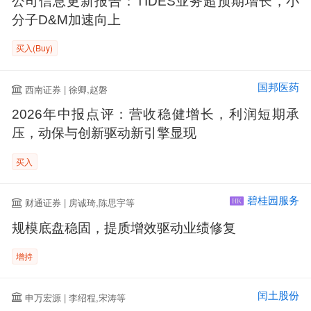
公司信息更新报告：TIDES业务超预期增长，小
分子D&M加速向上
买入(Buy)
国邦医药
西南证券 | 徐卿,赵磐
2026年中报点评：营收稳健增长，利润短期承
压，动保与创新驱动新引擎显现
买入
碧桂园服务
财通证券 | 房诚琦,陈思宇等
HK
规模底盘稳固，提质增效驱动业绩修复
增持
闰土股份
申万宏源 | 李绍程,宋涛等