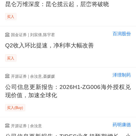
昆仑万维深度：昆仑揽云起，层峦将破晓
买入
百润股份
国金证券 | 刘宸倩,陈宇君
Q2收入环比提速，净利率大幅改善
买入
泽璟制药
开源证券 | 余汝意,聂媛媛
公司信息更新报告：2026H1-ZG006海外授权兑
现价值，加速全球化
买入(Buy)
药明康德
开源证券 | 余汝意