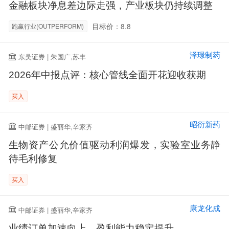
金融板块净息差边际走强，产业板块仍持续调整
目标价：8.8
跑赢行业(OUTPERFORM)
泽璟制药
东吴证券 | 朱国广,苏丰
2026年中报点评：核心管线全面开花迎收获期
买入
昭衍新药
中邮证券 | 盛丽华,辛家齐
生物资产公允价值驱动利润爆发，实验室业务静
待毛利修复
买入
康龙化成
中邮证券 | 盛丽华,辛家齐
业绩订单加速向上，盈利能力稳定提升