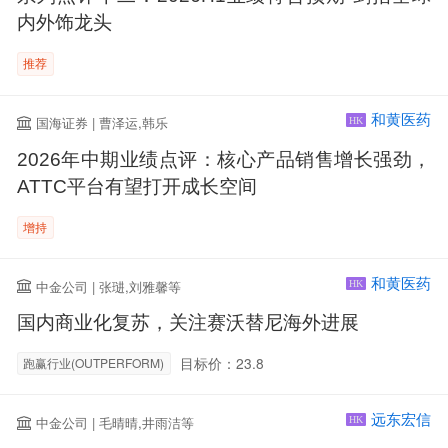
内外饰龙头
推荐
和黄医药
国海证券 | 曹泽运,韩乐
HK
2026年中期业绩点评：核心产品销售增长强劲，
ATTC平台有望打开成长空间
增持
和黄医药
中金公司 | 张琎,刘雅馨等
HK
国内商业化复苏，关注赛沃替尼海外进展
目标价：23.8
跑赢行业(OUTPERFORM)
远东宏信
中金公司 | 毛晴晴,井雨洁等
HK