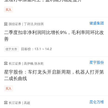
买入
健盛集团
国信证券 | 丁诗洁,刘佳琪
二季度扣非净利润同比增长9%，毛利率同环比改
善
目标价：13.1 ~ 14.2
优于大市
星宇股份
长江证券 | 高伊楠,张永乾
星宇股份：车灯龙头开启新周期，机器人打开第
二成长曲线
买入
昆仑万维
长江证券 | 高超