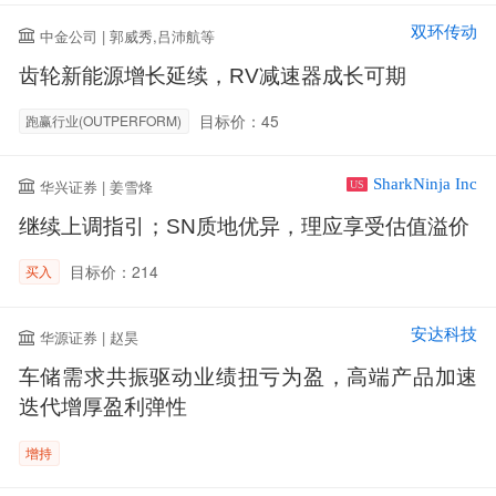
双环传动
中金公司 | 郭威秀,吕沛航等
齿轮新能源增长延续，RV减速器成长可期
目标价：45
跑赢行业(OUTPERFORM)
SharkNinja Inc
华兴证券 | 姜雪烽
US
继续上调指引；SN质地优异，理应享受估值溢价
目标价：214
买入
安达科技
华源证券 | 赵昊
车储需求共振驱动业绩扭亏为盈，高端产品加速
迭代增厚盈利弹性
增持