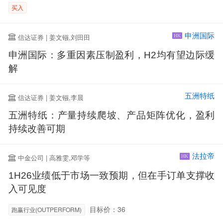
买入
申洲国际
信达证券 | 姜文镪,刘田田
HK
申洲国际：多重因素压制盈利，H2均有望边际缓
解
五洲特纸
信达证券 | 姜文镪,李晨
五洲特纸：产量持续爬坡、产品矩阵优化，盈利
持续改善可期
法拉帝
中金公司 | 高雅雯,邓学等
HK
1H26业绩低于市场一致预期，但在手订单支撑收
入可见度
目标价：36
跑赢行业(OUTPERFORM)