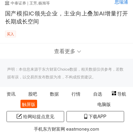
思瑞浦
中泰证券 | 王芳,杨旭等
国产模拟IC领先企业，主业向上叠加AI增量打开
长期成长空间
买入
查看更多
声明：本信息来源于东方财富Choice数据，相关数据仅供参考，若数
据有误，以交易所发布数据为准，不构成投资建议。
资讯
股吧
数据
行情
自选
导航
触屏版
电脑版
给网站提点意见
下载APP
手机东方财富网 eastmoney.com