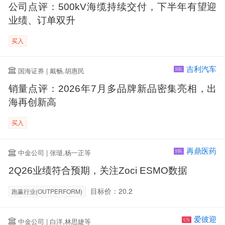
公司点评：500kV海缆持续交付，下半年有望迎
业绩、订单双升
买入
吉利汽车
国海证券 | 戴畅,胡惠民
HK
销量点评：2026年7月多品牌新品密集亮相，出
海再创新高
买入
再鼎医药
中金公司 | 张琎,杨一正等
HK
2Q26业绩符合预期，关注Zoci ESMO数据
目标价：20.2
跑赢行业(OUTPERFORM)
爱彼迎
中金公司 | 白洋,林思婕等
US