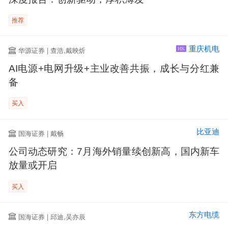
推荐
重庆机电
华源证券 | 查浩,戴映炘
HK
AI电源+电网升级+主业改善共振，成长与分红兼
备
买入
比亚迪
国海证券 | 戴畅
公司动态研究：7月海外销量续创新高，国内新车
放量或开启
买入
东方电缆
国海证券 | 邱迪,吴亦辰