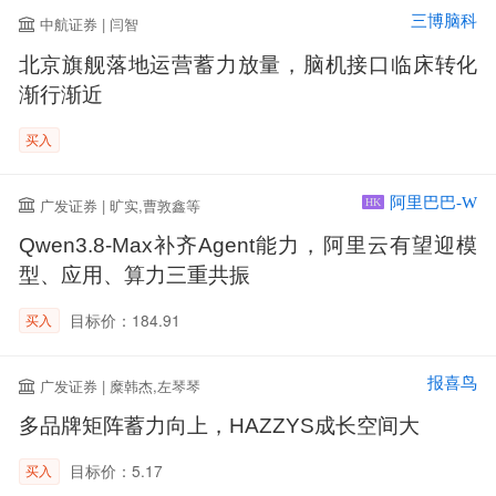
三博脑科
中航证券 | 闫智
北京旗舰落地运营蓄力放量，脑机接口临床转化
渐行渐近
买入
阿里巴巴-W
广发证券 | 旷实,曹敦鑫等
HK
Qwen3.8-Max补齐Agent能力，阿里云有望迎模
型、应用、算力三重共振
目标价：184.91
买入
报喜鸟
广发证券 | 糜韩杰,左琴琴
多品牌矩阵蓄力向上，HAZZYS成长空间大
目标价：5.17
买入