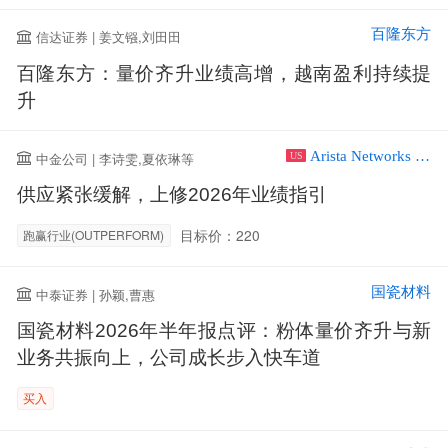
百隆东方
信达证券 | 姜文镪,刘田田
百隆东方：量价齐升业绩高增，越南盈利持续提
升
Arista Networks Inc
中金公司 | 李诗雯,夏依琳等
US
供应紧张缓解，上修2026年业绩指引
目标价：220
跑赢行业(OUTPERFORM)
国瓷材料
中泰证券 | 孙颖,曹惠
国瓷材料2026年半年报点评：粉体量价齐升与新
业务共振向上，公司成长步入快车道
买入