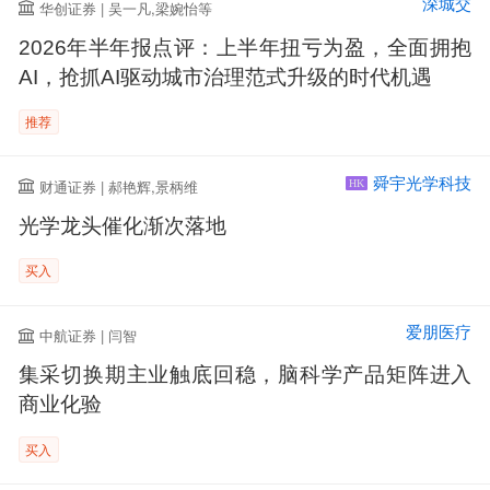
深城交
华创证券 | 吴一凡,梁婉怡等
2026年半年报点评：上半年扭亏为盈，全面拥抱
AI，抢抓AI驱动城市治理范式升级的时代机遇
推荐
舜宇光学科技
财通证券 | 郝艳辉,景柄维
HK
光学龙头催化渐次落地
买入
爱朋医疗
中航证券 | 闫智
集采切换期主业触底回稳，脑科学产品矩阵进入
商业化验
买入