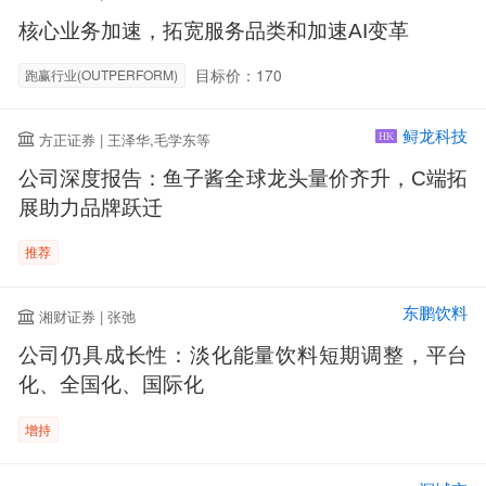
核心业务加速，拓宽服务品类和加速AI变革
目标价：170
跑赢行业(OUTPERFORM)
鲟龙科技
方正证券 | 王泽华,毛学东等
HK
公司深度报告：鱼子酱全球龙头量价齐升，C端拓
展助力品牌跃迁
推荐
东鹏饮料
湘财证券 | 张弛
公司仍具成长性：淡化能量饮料短期调整，平台
化、全国化、国际化
增持