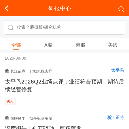
研报中心
全部
A股
港股
美股
2026-08-08
太平鸟
长江证券 | 于旭辉,魏杏梓
太平鸟2026Q2业绩点评：业绩符合预期，期待后
续经营修复
买入
浙江正特
国联民生 | 徐皓亮,童苇航
深度报告：创新驱动，厚积薄发