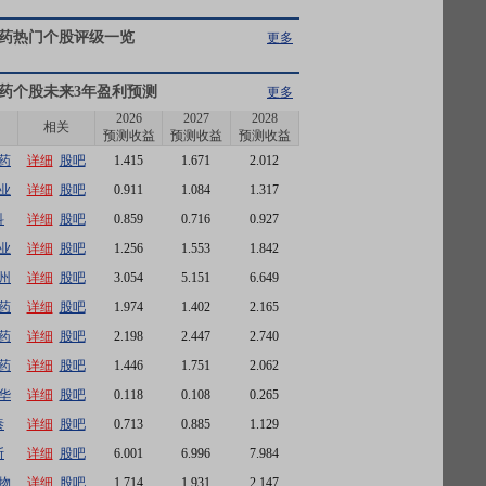
药
热门个股评级一览
更多
药
个股未来3年盈利预测
更多
2026
2027
2028
相关
预测收益
预测收益
预测收益
药
详细
股吧
1.415
1.671
2.012
业
详细
股吧
0.911
1.084
1.317
科
详细
股吧
0.859
0.716
0.927
业
详细
股吧
1.256
1.553
1.842
州
详细
股吧
3.054
5.151
6.649
药
详细
股吧
1.974
1.402
2.165
药
详细
股吧
2.198
2.447
2.740
药
详细
股吧
1.446
1.751
2.062
华
详细
股吧
0.118
0.108
0.265
泰
详细
股吧
0.713
0.885
1.129
斯
详细
股吧
6.001
6.996
7.984
物
详细
股吧
1.714
1.931
2.147