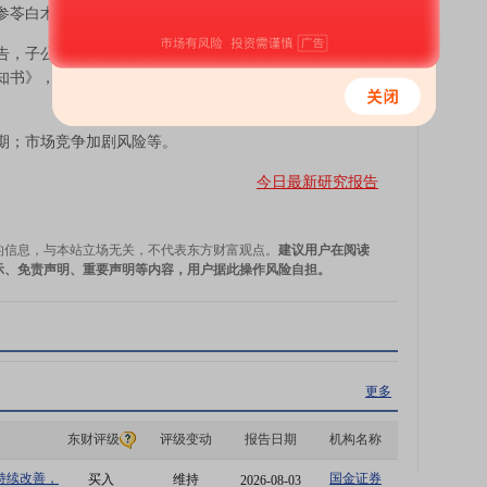
参苓白术散获得加拿大产品注册。
公告，子公司甘李药业山东近日收到国家药监局核准签发的
准通知书》，同意本品开展适应症为成人中重度特应性皮炎的
；市场竞争加剧风险等。
今日最新研究报告
的信息，与本站立场无关，不代表东方财富观点。
建议用户在阅读
示、免责声明、重要声明等内容，用户据此操作风险自担。
更多
东财评级
评级变动
报告日期
机构名称
持续改善，
国金证券
买入
维持
2026-08-03