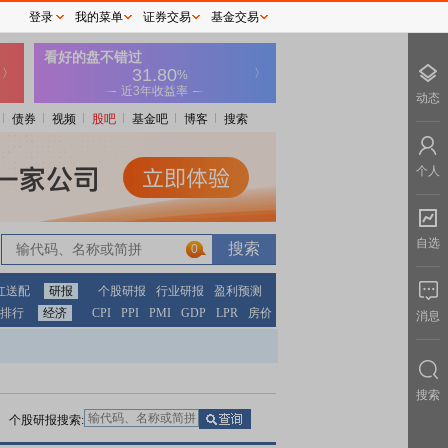
登录
我的菜单
证券交易
基金交易
动态
债券
视频
股吧
基金吧
博客
搜索
个人
自选
0
0
红送配
研报
个股研报
行业研报
盈利预测
排行
经济
CPI
PPI
PMI
GDP
LPR
房价
消息
搜索
个股研报搜索: