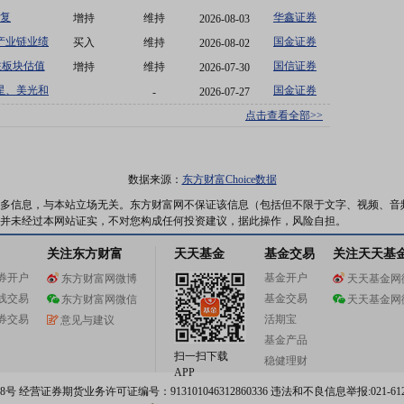
复
华鑫证券
增持
维持
2026-08-03
产业链业绩
国金证券
买入
维持
2026-08-02
注板块估值
国信证券
增持
维持
2026-07-30
星、美光和
国金证券
-
2026-07-27
点击查看全部>>
数据来源：
东方财富Choice数据
多信息，与本站立场无关。东方财富网不保证该信息（包括但不限于文字、视频、音
并未经过本网站证实，不对您构成任何投资建议，据此操作，风险自担。
关注东方财富
天天基金
基金交易
关注天天基
券开户
基金开户
东方财富网微博
天天基金网
线交易
基金交易
东方财富网微信
天天基金网
券交易
活期宝
意见与建议
基金产品
扫一扫下载
稳健理财
APP
 经营证券期货业务许可证编号：913101046312860336 违法和不良信息举报:021-612