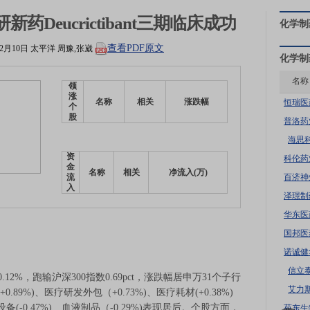
研新药Deucrictibant三期临床成功
化学制
查看PDF原文
12月10日
太平洋
周豫,张崴
化学制
名称
领
涨
名称
相关
涨跌幅
恒瑞医
个
股
普洛药
海思
资
科伦药
金
名称
相关
净流入(万)
百济神
流
入
泽璟制
华东医
国邦医
诺诚健
信立
12%，跑输沪深300指数0.69pct，涨跌幅居申万31个子行
艾力
89%)、医疗研发外包（+0.73%)、医疗耗材(+0.38%)
备(-0.47%)、血液制品（-0.29%)表现居后。个股方面，
苑东生