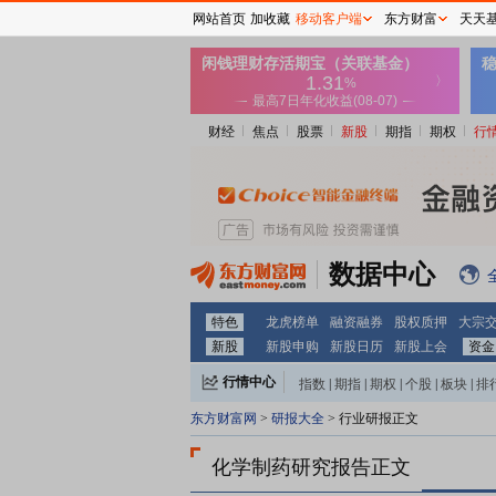
网站首页
加收藏
移动客户端
东方财富
天天
财经
焦点
股票
新股
期指
期权
行
数据中心
特色
龙虎榜单
融资融券
股权质押
大宗
新股
新股申购
新股日历
新股上会
资金
行情中心
指数
|
期指
|
期权
|
个股
|
板块
|
排
东方财富网
>
研报大全
> 行业研报正文
化学制药研究报告正文