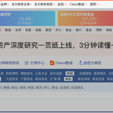
基金网
东方财富证券
东方财富期货
妙想
Choice数据
股吧
情
数据
全球
美股
港股
期货
外汇
黄金
银行
基金
理财
保险
全球财经快讯
行情中心
Choice数据
妙想大模型
交易
机构调研
期指持仓
公告大全
条件选股
财报
业绩报表
最新预告
分
大盘资金
个股资金
板块资金
沪 港 通
基金
基金净值
基金定投
基金
行
|
新股
|
基金
|
港股
|
美股
|
期货
|
外汇
|
黄金
|
自选股
|
自选基金