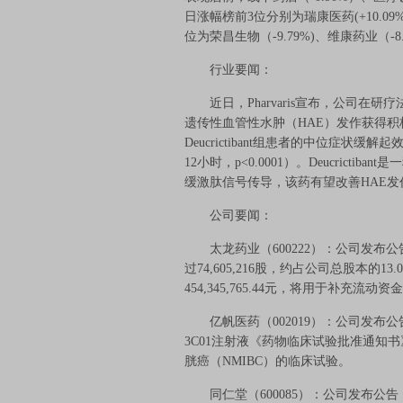
日涨幅榜前3位分别为瑞康医药(+10.09%
位为荣昌生物（-9.79%)、维康药业（-8.
行业要闻：
近日，Pharvaris宣布，公司在研疗法De
遗传性血管性水肿（HAE）发作获得
Deucrictibant组患者的中位症状
12小时，p<0.0001）。Deucrict
缓激肽信号传导，该药有望改善HAE
公司要闻：
太龙药业（600222）：公司发布
过74,605,216股，约占公司总股本的1
454,345,765.44元，将用于补充流
亿帆医药（002019）：公司发布公
3C01注射液《药物临床试验批准通知
胱癌（NMIBC）的临床试验。
同仁堂（600085）：公司发布公