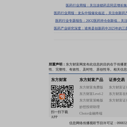
行业迈入商业化提速期
医药行业周报：关注连锁药店同店增长恢
医药行业周报：龙头中报催化临近，关注创新药
成长
医药行业专题报告：26Q2医药持仓创新低，关
修复机会
医药产业研究深度：谁将是创新药中2025年的三
SK海力士
郑重声明：
东方财富网发布此信息的目的在于传播更
性、完整性、有效性、及时性、原创性等。相关信息
东方财富
东方财富产品
证券交易
东方财富免费版
东方财富证
东方财富Level-2
东方财富在
东方财富策略版
东方财富证
妙想投研助理
扫一扫下载
Choice金融终端
APP
信息网络传播视听节目许可证：0908328号