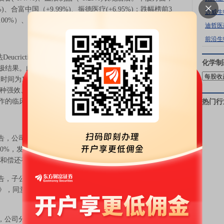
)、合富中国（+9.99%)、振德医疗(+6.95%)；跌幅榜前3
迈威生
00%）、康华生物(-3.83%)。
迪哲医
前沿生
ucrictibant在RAPIDe-3临床3期关键研究中，用于缓解
化学制
积极结果。此次试验达到了主要终点，数据显示：
缓解起效时间为1.28小时，显著快于安慰剂组（中位起效时间超过
ibant是一种强效、选择性的口服缓激肽B2受体拮抗剂。通过抑制
发作的临床体征，并预防发作的发生。
热门行
公告，公司拟向江药控股发行公司A股股票，发行数量不超
3.00%，发行价格为6.09元/股，预计募集资金总额不超过
动资金和偿还有息负债。
告，子公司合肥欣竹于近日收到国家药监局核准签发的N-
书》，同意本品开展治疗晚期实体瘤和治疗非肌层浸润性膀
告，公司分支机构同仁堂制药厂收到加拿大卫生部核准签发