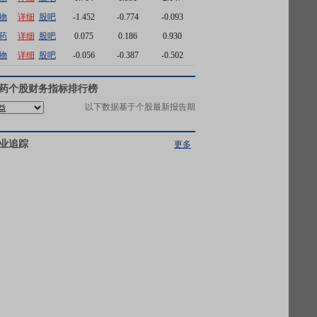
物
详细
股吧
-1.452
-0.774
-0.093
药
详细
股吧
0.075
0.186
0.930
物
详细
股吧
-0.056
-0.387
-0.502
药
个股财务指标排行榜
以下数据基于个股最新报告期
业追踪
更多