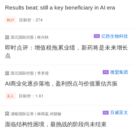
Results beat; still a key beneficiary in AI era
目标价：274
BUY
亿胜生物科技
国元国际控股 | 林兴秋
HK
即时点评：增值税拖累业绩，新药将是未来增长
点
微盟集团
国元国际控股 | 李承儒
HK
AI商业化逐步落地，盈利拐点与价值重估共振
目标价：1.61
买入
百威亚太
浦银国际证券 | 林闻嘉,何丽敏
HK
面临结构性困境，最挑战的阶段尚未结束