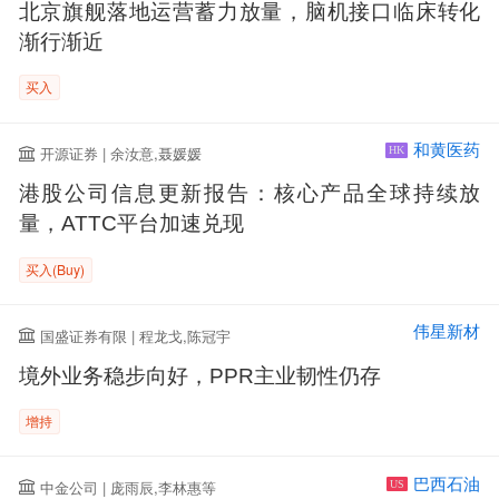
北京旗舰落地运营蓄力放量，脑机接口临床转化
渐行渐近
买入
和黄医药
开源证券 | 余汝意,聂媛媛
HK
港股公司信息更新报告：核心产品全球持续放
量，ATTC平台加速兑现
买入(Buy)
伟星新材
国盛证券有限 | 程龙戈,陈冠宇
境外业务稳步向好，PPR主业韧性仍存
增持
巴西石油
中金公司 | 庞雨辰,李林惠等
US