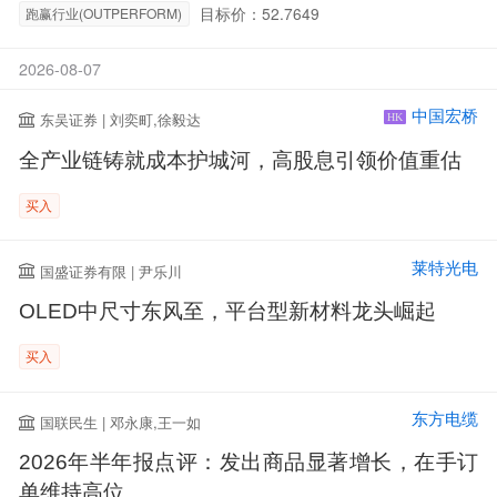
目标价：52.7649
跑赢行业(OUTPERFORM)
2026-08-07
中国宏桥
东吴证券 | 刘奕町,徐毅达
HK
全产业链铸就成本护城河，高股息引领价值重估
买入
莱特光电
国盛证券有限 | 尹乐川
OLED中尺寸东风至，平台型新材料龙头崛起
买入
东方电缆
国联民生 | 邓永康,王一如
2026年半年报点评：发出商品显著增长，在手订
单维持高位