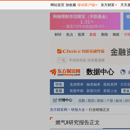
网站首页
加收藏
移动客户端
东方财富
天天
财经
焦点
股票
新股
期指
期权
行
数据中心
特色
龙虎榜单
融资融券
股权质押
大宗
新股
新股申购
新股日历
新股上会
资金
行情中心
指数
|
期指
|
期权
|
个股
|
板块
|
排
东方财富网
>
研报大全
> 行业研报正文
燃气Ⅱ研究报告正文