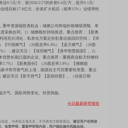
0.5元/方，较2026/2/27的价差0.4元/方，提升0.1元/
业绩目标17.8亿元，价差扩大税后（税率15%）业绩弹性
重申资源端投资机会；城燃公司终端价格继续理顺、单
月年度采购合同。1）城燃顺价持续推进。重点推荐：【新奥
不可测利润充分消化，私有化方案定价彰显估值回归空间；【华
）【中国燃气】（26股息率6.4%）【蓝天燃气】（26股
3.6%）；建议关注：【深圳燃气】【港华智慧能源】。2）
本优势长期凸显的企业。重点推荐：重视商业航天特燃特
3.7%）【新奥股份】（26股息率3.8%）【佛燃能
地缘冲突导致气价上涨，能源自主可控重要性突显。重点
；建议关注【新天然气】【蓝焰控股】。（估值日期
天气、国际局势变化、经营风险。
今日最新研究报告
的信息，与本站立场无关，不代表东方财富观点。
建议用户在阅读
示、免责声明、重要声明等内容，用户据此操作风险自担。