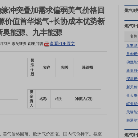
地缘冲突叠加需求偏弱美气价格回
燃气Ⅱ
源价值首华燃气+长协成本优势新
燃气Ⅱ
新奥能源、九丰能源
名称
查看PDF原文
3月23日
东吴证券
袁理,谷玥
九丰能
首华燃
领
佛燃能
涨
名称
相关
涨跌幅
个
新奥股
股
深圳燃
新天然
资
蓝天燃
金
名称
相关
净流入(万)
流
皖天然
入
天壕能
胜通能
美气价格回落、欧洲气价高涨、国内气价持平。截至
燃气Ⅱ