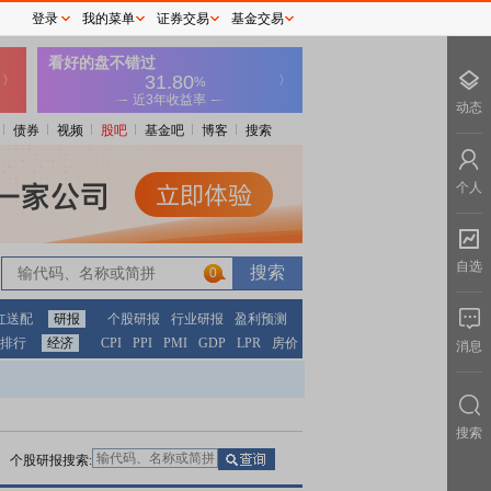
登录
我的菜单
证券交易
基金交易
动态
债券
视频
股吧
基金吧
博客
搜索
个人
自选
0
0
红送配
研报
个股研报
行业研报
盈利预测
排行
经济
CPI
PPI
PMI
GDP
LPR
房价
消息
搜索
个股研报搜索: