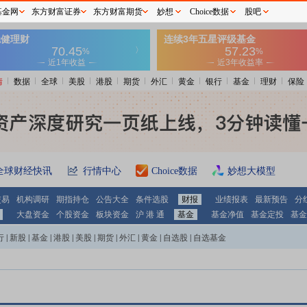
基金网
东方财富证券
东方财富期货
妙想
Choice数据
股吧
情
数据
全球
美股
港股
期货
外汇
黄金
银行
基金
理财
保险
全球财经快讯
行情中心
Choice数据
妙想大模型
交易
机构调研
期指持仓
公告大全
条件选股
财报
业绩报表
最新预告
分
大盘资金
个股资金
板块资金
沪 港 通
基金
基金净值
基金定投
基金
行
|
新股
|
基金
|
港股
|
美股
|
期货
|
外汇
|
黄金
|
自选股
|
自选基金