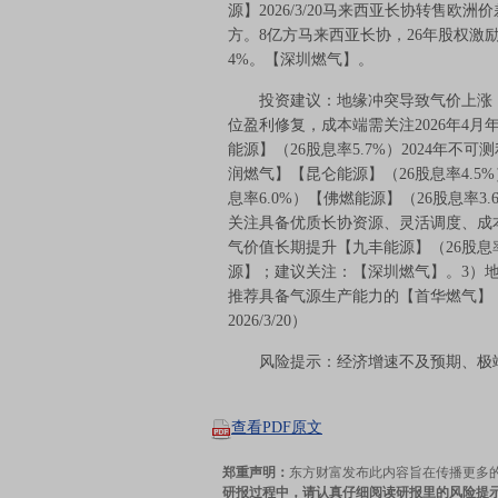
源】2026/3/20马来西亚长协转售欧洲价差达
方。8亿方马来西亚长协，26年股权激励
4%。【深圳燃气】。
投资建议：地缘冲突导致气价上涨，
位盈利修复，成本端需关注2026年4
能源】（26股息率5.7%）2024年
润燃气】【昆仑能源】（26股息率4.5%
息率6.0%）【佛燃能源】（26股息率
关注具备优质长协资源、灵活调度、成
气价值长期提升【九丰能源】（26股息率
源】；建议关注：【深圳燃气】。3）
推荐具备气源生产能力的【首华燃气】
2026/3/20）
风险提示：经济增速不及预期、极端
查看PDF原文
郑重声明：
东方财富发布此内容旨在传播更多
研报过程中，请认真仔细阅读研报里的风险提