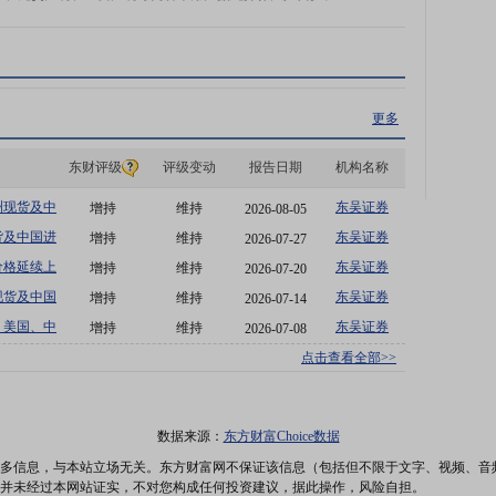
更多
东财评级
评级变动
报告日期
机构名称
洲现货及中
东吴证券
增持
维持
2026-08-05
长协成本优
货及中国进
东吴证券
增持
维持
2026-07-27
长协成本优
价格延续上
东吴证券
增持
维持
2026-07-20
股份、新奥
现货及中国
东吴证券
增持
维持
2026-07-14
+长协成本
，美国、中
东吴证券
增持
维持
2026-07-08
成本优势新
点击查看全部>>
数据来源：
东方财富Choice数据
多信息，与本站立场无关。东方财富网不保证该信息（包括但不限于文字、视频、音
并未经过本网站证实，不对您构成任何投资建议，据此操作，风险自担。