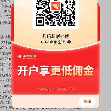
格政策发布，同比来看各气量类型资源配置比例、气价上浮
基础上上浮18.5%；淡季资源配置占比60%、旺季资源
量：在各省门站价基础上上浮70%（新甘青宁陕蒙黑吉云贵
%、旺季资源配置占比38%。②浮动量：联动CLD（中国
资源配置占比均为7%。③调峰量：在各省门站价基础上上
本优势企业新奥股份、新奥能源、九丰能源。1）美伊冲
指数的影响程度排序：JKM（亚洲）>TTF（欧洲）
M和TTF产生直接影响，影响亚洲13%的供给，影响欧洲
海峡封锁后美气出口需求提升）。2026/3/20，
%/+76.0%/+102.4%/+54.8%至3.04美元每MMBtu/19.7美元
2.2美元每桶；美-欧、美-亚之间价差与冲突前相比扩大，布油上
技术驱动，深层煤层气先行者量利齐增【首华燃气】弹性分
绩将增加0.54/0.67亿元，业绩弹性17%/12%。3）关注具
公司成本管控能力更优，地缘冲突带来区域间转售套利机
3/20新奥股份美气长协转售欧洲价差达2.9元/方，较
.1元/方。20亿方美气长协，26年股权激励业绩目标55亿元，价差
佛燃能源】。挂钩油价长协：【新奥能源】2026/3/20按
空间45%，新奥能源股价对应并购完成26年PE6.6，横
例不低于50%，对应股息率7.6%具安全边际。【九丰能