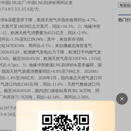
亚JKM/中国LNG出厂/中国LNG到岸价周环比变
7/4.8/5.5/3.3/5.6元/方。
热门行
&采暖需求下降，美国天然气市场价格周环比-4.7%。
0亿立方英尺至18830亿立方英尺，同比+10.3%。2）地缘冲突
1-12，欧洲天然气消费量为4521亿方，同比+2.9%。
气供给周环比-1.3%至82229GWh；其中，来自库存消耗
收站34783GWh，周环比-6.1%；来自挪威北海管道气
3/14~2026/03/20，欧洲燃气发电出力下降，欧洲日平均燃气发
3GWh。截至2026/03/20，欧洲天然气库存326TWh（315亿
，周环比-0.5pct。3）地缘冲突推涨LNG到岸价&需求偏弱，国
2，我国天然气表观消费量同比+0.8%至709亿方。2026M1-
同比-1.4%至280亿方。2026年2月，国内液态天然气进口均
然气进口均价2345元/吨，同比-11.6%；天然气整体进口均
4%。截至2026/03/20，国内进口接收站库存382.36万吨，同
厂内库存75.76万吨，同比+42.14%，周环比-2.56%。
8%(197个)地级及以上城市进行了居民顺价，提价幅度为
53~0.54元/方，配气费合理值0.6元/方+，价差仍存10%修