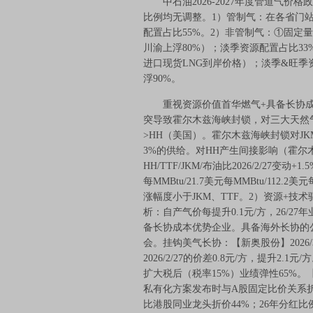
中石油2026-2027年度管道气价
比例均无调整。1）管制气：在各省门站价
配置占比55%。2）非管制气：①固定
川渝上浮80%）；淡季资源配置占比33
进口现货LNG到岸价格）；淡季&旺季
浮90%。
重视资源价值首华燃气+具备长协成
突导致霍尔木兹海峡封锁，对三大天然气
>HH（美国）。霍尔木兹海峡封锁对JK
3%的供给。对HH产生间接影响（霍尔木兹
HH/TTF/JKM/布油比2026/2/27变动+1.5
每MMBtu/21.7美元每MMBtu/11
涨幅度小于JKM、TTF。2）资源+
析：自产气价每提升0.1元/方，26/27年业
备长协成本优势企业。具备海外长协的
会。挂钩美气长协：【新奥股份】2026/
2026/2/27的价差0.8元/方，提升2
扩大税后（税率15%）业绩弹性65%。【
私有化方案发布时与A股固定比价关系折算
比港股同业龙头折价44%；26年分红比