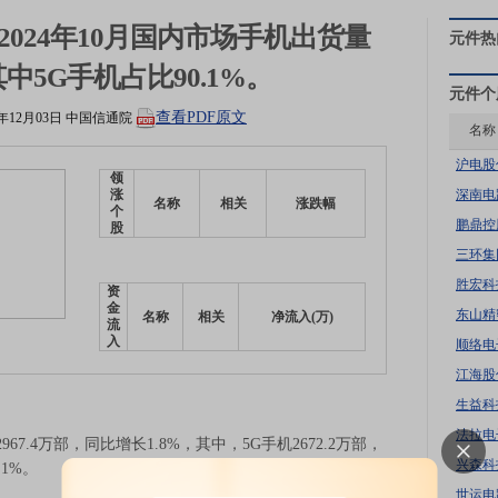
024年10月国内市场手机出货量
元件
热
，其中5G手机占比90.1%。
元件
个
查看PDF原文
4年12月03日
中国信通院
名称
沪电股
领
深南电
涨
名称
相关
涨跌幅
个
鹏鼎控
股
三环集
胜宏科
资
金
东山精
名称
相关
净流入(万)
流
入
顺络电
江海股
生益科
法拉电
7.4万部，同比增长1.8%，其中，5G手机2672.2万部，
兴森科
1%。
世运电