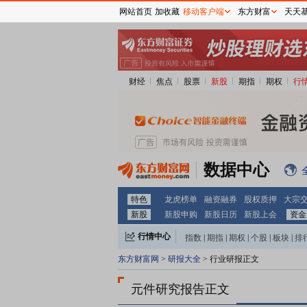
网站首页
加收藏
移动客户端
东方财富
天天
财经
焦点
股票
新股
期指
期权
行
数据中心
特色
龙虎榜单
融资融券
股权质押
大宗
新股
新股申购
新股日历
新股上会
资金
行情中心
指数
|
期指
|
期权
|
个股
|
板块
|
排
东方财富网
>
研报大全
> 行业研报正文
元件研究报告正文