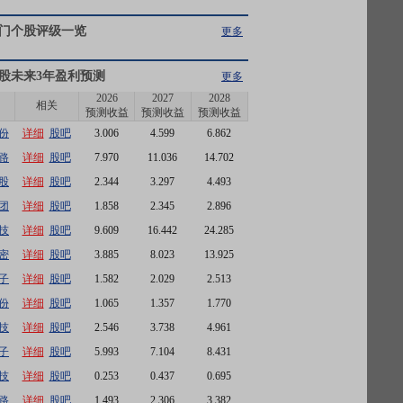
门个股评级一览
更多
股未来3年盈利预测
更多
2026
2027
2028
相关
预测收益
预测收益
预测收益
份
详细
股吧
3.006
4.599
6.862
路
详细
股吧
7.970
11.036
14.702
股
详细
股吧
2.344
3.297
4.493
团
详细
股吧
1.858
2.345
2.896
技
详细
股吧
9.609
16.442
24.285
密
详细
股吧
3.885
8.023
13.925
子
详细
股吧
1.582
2.029
2.513
份
详细
股吧
1.065
1.357
1.770
技
详细
股吧
2.546
3.738
4.961
子
详细
股吧
5.993
7.104
8.431
技
详细
股吧
0.253
0.437
0.695
路
详细
股吧
1.493
2.306
3.382