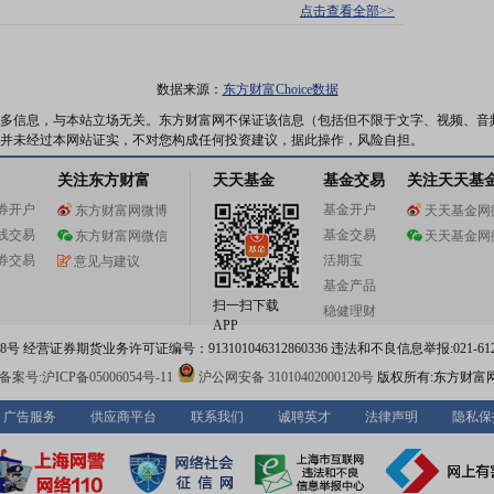
点击查看全部>>
数据来源：
东方财富Choice数据
多信息，与本站立场无关。东方财富网不保证该信息（包括但不限于文字、视频、音
并未经过本网站证实，不对您构成任何投资建议，据此操作，风险自担。
关注东方财富
天天基金
基金交易
关注天天基
券开户
基金开户
东方财富网微博
天天基金网
线交易
基金交易
东方财富网微信
天天基金网
券交易
活期宝
意见与建议
基金产品
扫一扫下载
稳健理财
APP
 经营证券期货业务许可证编号：913101046312860336 违法和不良信息举报:021-612
案号:沪ICP备05006054号-11
沪公网安备 31010402000120号
版权所有:东方财富
广告服务
供应商平台
联系我们
诚聘英才
法律声明
隐私保