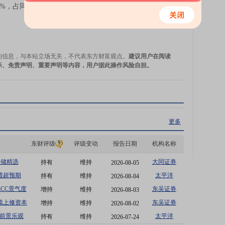
6%，占同期手机上市新机型数量的70.0%。
今日最新研究报告
的信息，与本站立场无关，不代表东方财富观点。
建议用户在阅读
示、免责声明、重要声明等内容，用户据此操作风险自担。
更多
东财评级
评级变动
报告日期
机构名称
存储精选
大同证券
持有
维持
2026-08-05
绩超预期
太平洋
持有
维持
2026-08-04
CC景气度
东吴证券
增持
维持
2026-08-03
续上修资本
东吴证券
增持
维持
2026-08-02
伸
x前景乐观
太平洋
持有
维持
2026-07-24