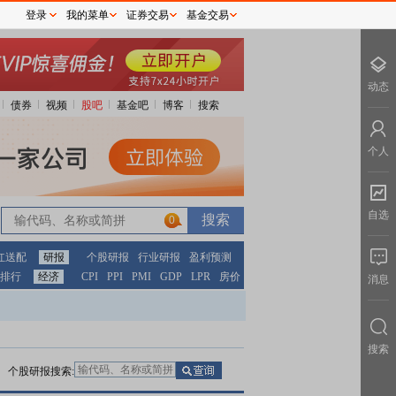
登录
我的菜单
证券交易
基金交易
动态
债券
视频
股吧
基金吧
博客
搜索
个人
自选
0
0
红送配
研报
个股研报
行业研报
盈利预测
排行
经济
CPI
PPI
PMI
GDP
LPR
房价
消息
搜索
个股研报搜索: