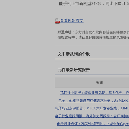
能手机上市新机型247款，同比下降21.
查看PDF原文
郑重声明：
东方财富发布此内容旨在传播更多
研报过程中，请认真仔细阅读研报里的风险提
文中涉及到的个股
元件
最新研究报告
标题
TMT行业周报：聚焦业绩兑现，算力优先、
电子：AI驱动先进与存储需求旺盛，ASML业
电子行业点评报告：MLCC大厂发布业绩，AIML
得以进一步验证
电子行业跟踪周报：海外算力周跟踪：云厂商持
开支，AI叙事有望进一步向电力侧延
电子行业点评：26Q2业绩亮眼，上调全年Cape