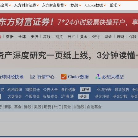
基金网
东方财富证券
东方财富期货
妙想
Choice数据
股吧
情
数据
全球
美股
港股
期货
外汇
黄金
银行
基金
理财
保险
全球财经快讯
行情中心
Choice数据
妙想大模型
交易
机构调研
期指持仓
公告大全
条件选股
财报
业绩报表
最新预告
分
大盘资金
个股资金
板块资金
沪 港 通
基金
基金净值
基金定投
基金
行
|
新股
|
基金
|
港股
|
美股
|
期货
|
外汇
|
黄金
|
自选股
|
自选基金