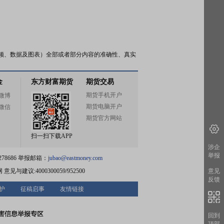
频、数据及图表）全部或者部分内容的准确性、真实
金
东方财富期货
期货交易
期货手机开户
微博
期货电脑开户
微信
期货官方网站
扫一扫下载APP
涉企
举报
78686 举报邮箱：
jubao@eastmoney.com
意见
网
意见与建议:4000300059/952500
反馈
护
征稿启事
友情链接
回到