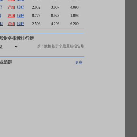
子
详细
股吧
2.032
3.007
4.098
威
详细
股吧
0.777
0.923
1.098
材
详细
股吧
2.506
4.206
6.200
股财务指标排行榜
以下数据基于个股最新报告期
业追踪
更多