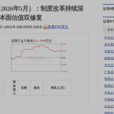
2026年5月）：制度改革持续深
证券Ⅱ
本面估值双修复
证券Ⅱ
查看PDF原文
2日
山西证券
刘丽,孙田田,彭皓辰
名称
中信证
东方财
华泰证
国泰海
东方证
广发证
招商证
资
财通证
金
名称
相关
净流入(万)
流
中金公
入
中国银
兴业证
国联民