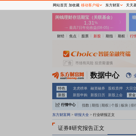
网站首页
加收藏
移动客户端
东方财富
天天
财经
焦点
股票
新股
期指
期权
行
数据中心
特色
龙虎榜单
融资融券
股权质押
大宗
新股
新股申购
新股日历
新股上会
资金
行情中心
指数
|
期指
|
期权
|
个股
|
板块
|
排
东方财富网
>
研报大全
> 行业研报正文
证券Ⅱ研究报告正文