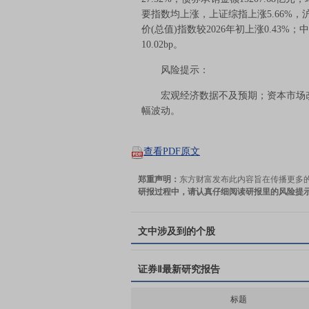
要指数均上涨，上证综指上涨5.66%，沪深
价(总值)指数较2026年初上涨0.43%；
10.02bp。
风险提示：
宏观经济数据不及预期；资本市场改
幅波动。
查看PDF原文
郑重声明：
东方财富发布此内容旨在传播更多
研报过程中，请认真仔细阅读研报里的风险提
文中涉及到的个股
证券Ⅱ
最新研究报告
标题