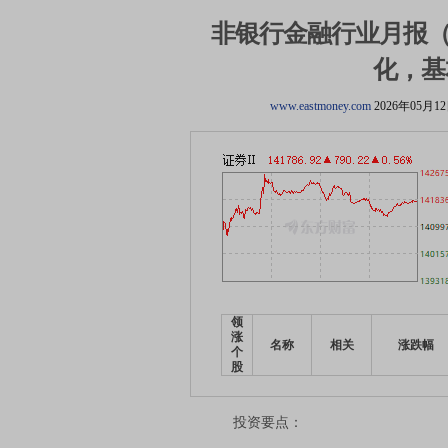
非银行金融行业月报（
化，基
www.eastmoney.com
2026年05月1
领
涨
名称
相关
涨跌幅
个
股
投资要点：