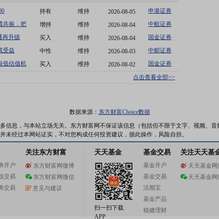
0
申港证券
持有
维持
2026-08-05
绩共振，把
中航证券
增持
维持
2026-08-04
通再升级
国金证券
买入
维持
2026-08-04
或受益
中邮证券
中性
维持
2026-08-03
银低估值机
国金证券
买入
维持
2026-08-02
点击查看全部>>
数据来源：
东方财富Choice数据
多信息，与本站立场无关。东方财富网不保证该信息（包括但不限于文字、视频、音
并未经过本网站证实，不对您构成任何投资建议，据此操作，风险自担。
关注东方财富
天天基金
基金交易
关注天天基
券开户
基金开户
东方财富网微博
天天基金网
线交易
基金交易
东方财富网微信
天天基金网
券交易
活期宝
意见与建议
基金产品
扫一扫下载
稳健理财
APP