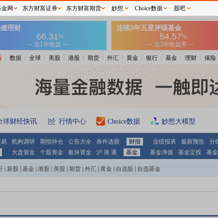
基金网
东方财富证券
东方财富期货
妙想
Choice数据
股吧
情
数据
全球
美股
港股
期货
外汇
黄金
银行
基金
理财
保险
全球财经快讯
行情中心
Choice数据
妙想大模型
交易
机构调研
期指持仓
公告大全
条件选股
财报
业绩报表
最新预告
分
大盘资金
个股资金
板块资金
沪 港 通
基金
基金净值
基金定投
基金
行
|
新股
|
基金
|
港股
|
美股
|
期货
|
外汇
|
黄金
|
自选股
|
自选基金