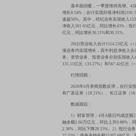
基本面回暖，一季度维持高增。43家上市
增长8.54%；合计实现归母净利润2191
速超50%。其中，经纪业务实现收入15
净收入501.65亿元，同比增长43%；投行
亿元，同比增长30.21%和30.31%。
26Q1营业收入合计1514.23亿元（+2
项业务均实现增长，其中利息净收入合计14
务、资管业务、投资业务分别实现收入475.8
135.11亿元（33.27%）和567.42亿元（+
行情回顾：
2026年4月券商指数反弹，在行业
有广发证券（18.21%）、长江证券（16.
数据跟踪：
1）财富管理：4月A股日均成交额2.36
融余额2.66万亿元，环比上升0.88%，
2.38%，同比下降28.23%。2）投行业
27.52%；债券承销金额15207.68亿元