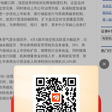
落地窗口期，顶层改革持续深化释放制度红利。证监会持
东吴证
监管完善，同时推动上市公司治理升级，各项制度加速落
国信证
进一步优化上市标准、推行储架发行与简易再融资机制。
则，放宽ST股涨跌幅限制、扩大盘后定价交易覆盖范围、
第一创
优化，为券商经纪、投行、做市、资本中介等核心业务打
证券Ⅱ
景气度全面回升。4月A股市场交投活跃度大幅提升，日
融余额提升，带动券商财富管理相关业务修复。IPO、再
力领域企业上市供给扩容，增厚投行业务收益。同时随着
热门行
金发行回暖，机构增量资金持续入市，券商财富管理、资
上市券商合计营业收入和净利润分别增长20.24%和
化+业绩兑现的多重配置逻辑，板块修复行情具备较强支
区间，随着政策的稳步落地，推动行业高质量发展渐行渐
布局领先，资本实力较强的龙头券商持续抢占市场份额，
的特色券商具备超额收益潜力，建议把握政策改革红利与
及细分赛道优质标的。