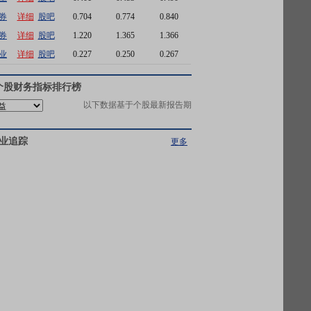
券
详细
股吧
0.704
0.774
0.840
券
详细
股吧
1.220
1.365
1.366
业
详细
股吧
0.227
0.250
0.267
个股财务指标排行榜
以下数据基于个股最新报告期
业追踪
更多