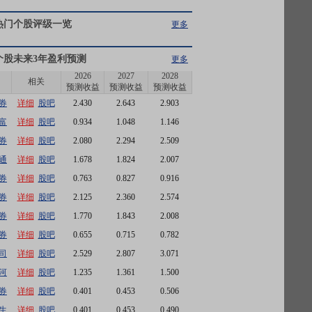
热门个股评级一览
更多
个股未来3年盈利预测
更多
2026
2027
2028
相关
预测收益
预测收益
预测收益
券
详细
股吧
2.430
2.643
2.903
富
详细
股吧
0.934
1.048
1.146
券
详细
股吧
2.080
2.294
2.509
通
详细
股吧
1.678
1.824
2.007
券
详细
股吧
0.763
0.827
0.916
券
详细
股吧
2.125
2.360
2.574
券
详细
股吧
1.770
1.843
2.008
券
详细
股吧
0.655
0.715
0.782
司
详细
股吧
2.529
2.807
3.071
河
详细
股吧
1.235
1.361
1.500
券
详细
股吧
0.401
0.453
0.506
生
详细
股吧
0.401
0.453
0.490