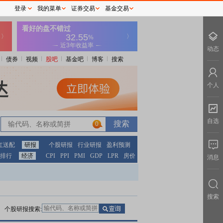
登录
我的菜单
证券交易
基金交易
动态
债券
视频
股吧
基金吧
博客
搜索
个人
自选
0
0
红送配
研报
个股研报
行业研报
盈利预测
排行
经济
CPI
PPI
PMI
GDP
LPR
房价
消息
搜索
个股研报搜索: