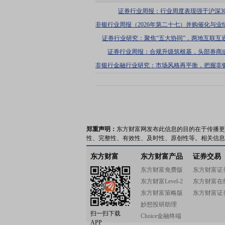
证券行业周报：行业周度表现强于沪深30
非银行业周报（2026年第二十七）并购催化与业
握行业高质量发展主线
证券行业研究：聚焦“五大协同”，两地互联互
证券行业周报：合规升级筑根基，头部券商
非银行金融行业研究：市场风格再平衡，把握非
会
郑重声明：
东方财富网发布此信息的目的在于传播更
性、完整性、有效性、及时性、原创性等。相关信息
东方财富
东方财富产品
证券交易
东方财富免费版
东方财富证
东方财富Level-2
东方财富在
东方财富策略版
东方财富证
妙想投研助理
扫一扫下载
Choice金融终端
APP