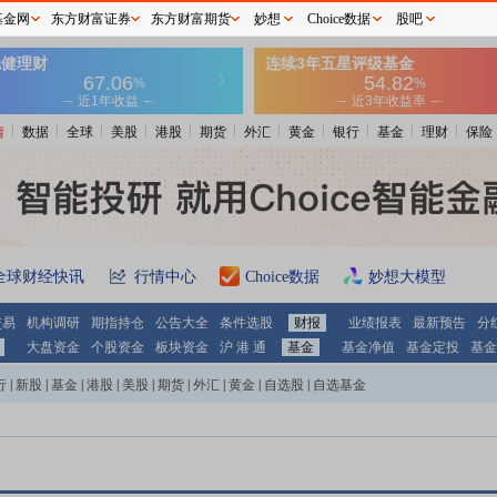
基金网
东方财富证券
东方财富期货
妙想
Choice数据
股吧
情
数据
全球
美股
港股
期货
外汇
黄金
银行
基金
理财
保险
全球财经快讯
行情中心
Choice数据
妙想大模型
交易
机构调研
期指持仓
公告大全
条件选股
财报
业绩报表
最新预告
分
大盘资金
个股资金
板块资金
沪 港 通
基金
基金净值
基金定投
基金
行
|
新股
|
基金
|
港股
|
美股
|
期货
|
外汇
|
黄金
|
自选股
|
自选基金