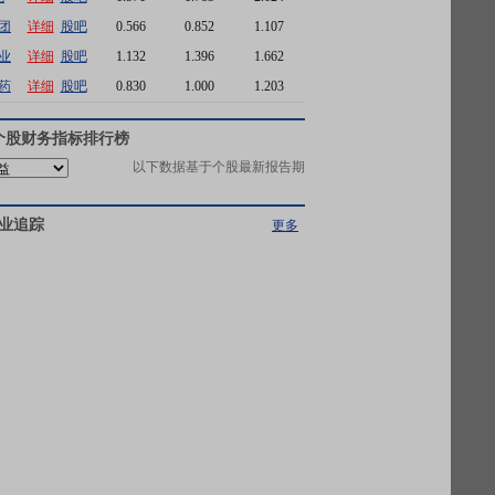
团
详细
股吧
0.566
0.852
1.107
业
详细
股吧
1.132
1.396
1.662
药
详细
股吧
0.830
1.000
1.203
个股财务指标排行榜
以下数据基于个股最新报告期
业追踪
更多