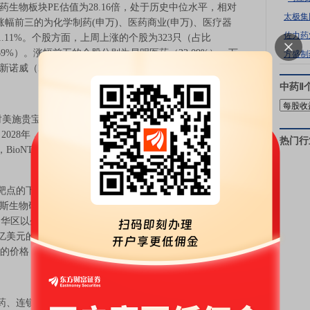
医药生物板块PE估值为28.16倍，处于历史中位水平，相对
太极集
块涨幅前三的为化学制药(申万)、医药商业(申万)、医疗器
佐力药
%、1.11%。个股方面，上周上涨的个股为323只（占比
8.69%）。涨幅前五的个股分别为易明医药（33.09%）、万
方盛制
、新诺威（21.36%）、海辰药业（20.93%）。
中药Ⅱ
E和百时美施贵宝宣布，双方已达成一项协议，共同推进双特异
028年，BMS将向BioNTech支付15亿美元的预付款和总
热门行
BioNTech将有资格获得高达76亿美元的额外里程碑付
A双靶点的下一代双特异性抗体，目前已在SCLC领域进入临
斯生物研发，编号PM8002。2023年11月BioNTech与普米
大中华区以外）的开发、生产和商业化权利，普米斯相应地
10亿美元的开发、注册和商业里程碑付款以及分级销售提
5亿美元的价格，收购普米斯生物100%已发行股本。
锁药店板块涨幅居前。BioNTech和百时美施贵宝达