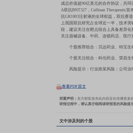
成总价值超90亿美元的合作协议，共同开
A双抗BNT327，Cullinan Therap
抗GR1803注射液的全球权益，双抗赛
上我国双抗研究占全球近一半，技术突
段，建议关注在靶点组合上具备差异化
关注器械设备、中药、连锁药店、医疗
个股推荐组合：贝达药业、特宝生物
个股关注组合：科伦药业、荣昌生物
风险提示：行业政策风险；公司业绩
查看PDF原文
郑重声明：
东方财富发布此内容旨在传播更多
研报过程中，请认真仔细阅读研报里的风险提
文中涉及到的个股