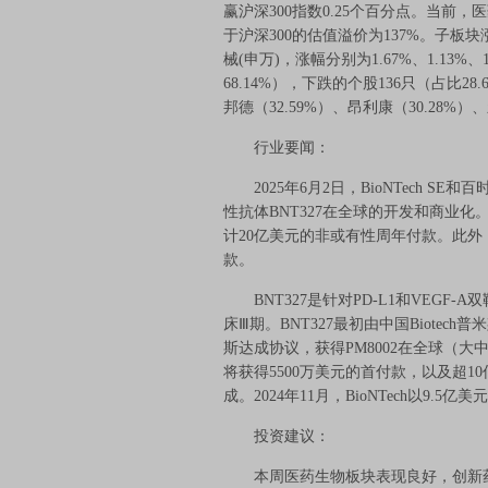
赢沪深300指数0.25个百分点。当前，
于沪深300的估值溢价为137%。子板
械(申万)，涨幅分别为1.67%、1.13
68.14%），下跌的个股136只（占比2
邦德（32.59%）、昂利康（30.28%）
行业要闻：
2025年6月2日，BioNTech S
性抗体BNT327在全球的开发和商业化。2
计20亿美元的非或有性周年付款。此外，
款。
BNT327是针对PD-L1和VEGF-
床Ⅲ期。BNT327最初由中国Biotech普米
斯达成协议，获得PM8002在全球（
将获得5500万美元的首付款，以及超
成。2024年11月，BioNTech以9.
投资建议：
本周医药生物板块表现良好，创新药、连