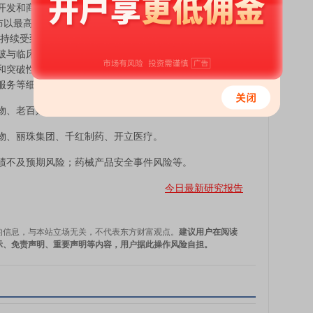
发和商业化最初由中国药企普米斯研发的PD-L1/VEGF-
eutic宣布以最高7.12亿美元的总金额引进智翔金泰BCMA/CD3双
道持续受到跨国药企青睐重磅交易频出，2025年ASCO大会
破与临床价值持续释放；双抗赛道仍处于靶点持续验证阶
和突破性技术路线有前瞻性布局的创新药企业。同时建议
服务等细分板块的投资机会。
、老百姓、羚锐制药、诺泰生物；
、丽珠集团、千红制药、开立医疗。
不及预期风险；药械产品安全事件风险等。
今日最新研究报告
的信息，与本站立场无关，不代表东方财富观点。
建议用户在阅读
示、免责声明、重要声明等内容，用户据此操作风险自担。