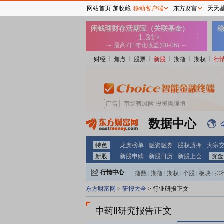
网站首页
加收藏
移动客户端
东方财富
天天
财经
焦点
股票
新股
期指
期权
行
数据中心
特色
龙虎榜单
融资融券
股权质押
大宗
新股
新股申购
新股日历
新股上会
资金
行情中心
指数
|
期指
|
期权
|
个股
|
板块
|
排
东方财富网
>
研报大全
> 行业研报正文
中药Ⅱ研究报告正文