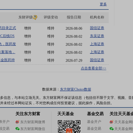
更多
东财评级
评级变动
报告日期
机构名称
基药目录正式
国信证券
增持
维持
2026-08-06
DC后线OS
东吴证券
增持
维持
2026-08-02
等
色，医药发
上海证券
增持
维持
2026-08-02
方案落地，
上海证券
增持
维持
2026-08-02
基金医药持
国信证券
增持
维持
2026-07-29
点击查看全部>>
数据来源：
东方财富Choice数据
多信息，与本站立场无关。东方财富网不保证该信息（包括但不限于文字、视频、音
并未经过本网站证实，不对您构成任何投资建议，据此操作，风险自担。
关注东方财富
天天基金
基金交易
关注天天基
券开户
基金开户
东方财富网微博
天天基金网
线交易
基金交易
东方财富网微信
天天基金网