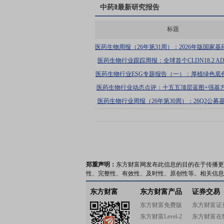
中药Ⅱ
最新研究报告
标题
医药生物周报（26年第31周）：2026年版国家
发布，WCLC常规摘要标题公布
医药生物行业跟踪周报：全球首个CLDN18.2 A
显著获益，建议关注康诺亚、德琪医药
医药生物行业ESG专题报告（一）：厚植绿色底
展新引擎
医药生物行业动态点评：十五五顶层蓝图+强基
中医药服务体系有望再升级
医药生物行业周报（26年第30周）：26Q2公募
仓分析
郑重声明：
东方财富网发布此信息的目的在于传播更
性、完整性、有效性、及时性、原创性等。相关信息
东方财富
东方财富产品
证券交易
东方财富免费版
东方财富证
东方财富Level-2
东方财富在