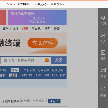
登录
我的菜单
证券交易
基金交易
动态
债券
视频
股吧
基金吧
博客
搜索
个人
自选
2
2
红送配
研报
个股研报
行业研报
盈利预测
排行
经济
CPI
PPI
PMI
GDP
LPR
房价
消息
搜索
个股研报搜索: