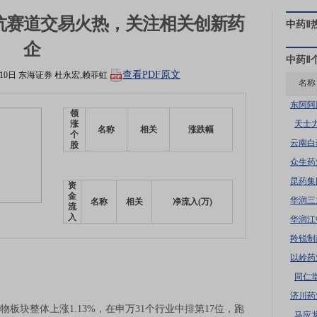
抗赛道交易火热，关注相关创新药
中药Ⅱ
企
中药Ⅱ
查看PDF原文
月10日
东海证券
杜永宏,赖菲虹
名称
东阿阿
领
天士
涨
名称
相关
涨跌幅
个
云南白
股
众生药
昆药集
资
金
华润三
名称
相关
净流入(万)
流
入
华润江
羚锐制
以岭药
同仁
济川药
物板块整体上涨1.13%，在申万31个行业中排第17位，跑
马应