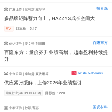
报喜鸟
广发证券 | 糜韩杰,左琴琴
多品牌矩阵蓄力向上，HAZZYS成长空间大
目标价：5.17
买入
百隆东方
信达证券 | 姜文镪,刘田田
百隆东方：量价齐升业绩高增，越南盈利持续提
升
Arista Networks Inc
中金公司 | 李诗雯,夏依琳等
US
供应紧张缓解，上修2026年业绩指引
目标价：220
跑赢行业(OUTPERFORM)
国瓷材料
中泰证券 | 孙颖,曹惠