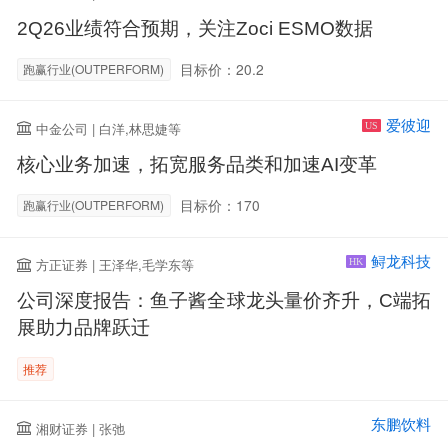
2Q26业绩符合预期，关注Zoci ESMO数据
目标价：20.2
跑赢行业(OUTPERFORM)
爱彼迎
中金公司 | 白洋,林思婕等
US
核心业务加速，拓宽服务品类和加速AI变革
目标价：170
跑赢行业(OUTPERFORM)
鲟龙科技
方正证券 | 王泽华,毛学东等
HK
公司深度报告：鱼子酱全球龙头量价齐升，C端拓
展助力品牌跃迁
推荐
东鹏饮料
湘财证券 | 张弛