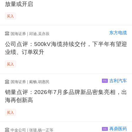
放量或开启
买入
东方电缆
国海证券 | 邱迪,吴亦辰
公司点评：500kV海缆持续交付，下半年有望迎
业绩、订单双升
买入
吉利汽车
国海证券 | 戴畅,胡惠民
HK
销量点评：2026年7月多品牌新品密集亮相，出
海再创新高
买入
再鼎医药
中金公司 | 张琎,杨一正等
HK