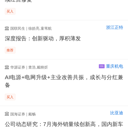
买入
浙江正特
国联民生 | 徐皓亮,童苇航
深度报告：创新驱动，厚积薄发
推荐
重庆机电
华源证券 | 查浩,戴映炘
HK
AI电源+电网升级+主业改善共振，成长与分红兼
备
买入
比亚迪
国海证券 | 戴畅
公司动态研究：7月海外销量续创新高，国内新车