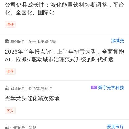
公司仍具成长性：淡化能量饮料短期调整，平台
化、全国化、国际化
增持
深城交
华创证券 | 吴一凡,梁婉怡等
2026年半年报点评：上半年扭亏为盈，全面拥抱
AI，抢抓AI驱动城市治理范式升级的时代机遇
推荐
舜宇光学科技
财通证券 | 郝艳辉,景柄维
HK
光学龙头催化渐次落地
买入
爱朋医疗
中航证券 | 闫智