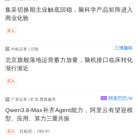
集采切换期主业触底回稳，脑科学产品矩阵进入
商业化验
买入
三博脑科
中航证券 | 闫智
北京旗舰落地运营蓄力放量，脑机接口临床转化
渐行渐近
买入
阿里巴巴-W
广发证券 | 旷实,曹敦鑫等
HK
Qwen3.8-Max补齐Agent能力，阿里云有望迎模
型、应用、算力三重共振
目标价：184.91
买入