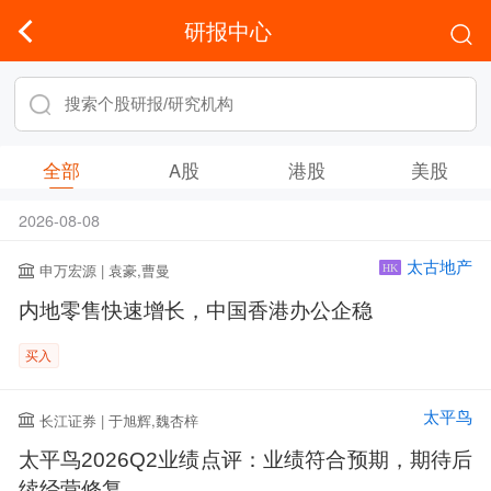
研报中心
全部
A股
港股
美股
2026-08-08
太古地产
申万宏源 | 袁豪,曹曼
HK
内地零售快速增长，中国香港办公企稳
买入
太平鸟
长江证券 | 于旭辉,魏杏梓
太平鸟2026Q2业绩点评：业绩符合预期，期待后
续经营修复