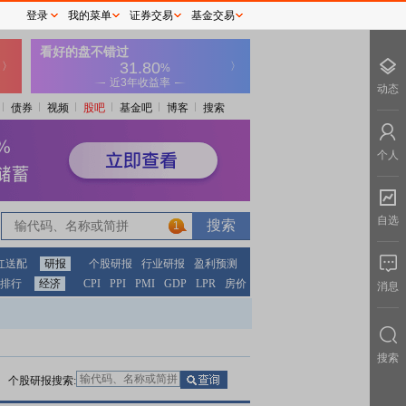
登录
我的菜单
证券交易
基金交易
动态
债券
视频
股吧
基金吧
博客
搜索
个人
自选
1
1
红送配
研报
个股研报
行业研报
盈利预测
排行
经济
CPI
PPI
PMI
GDP
LPR
房价
消息
搜索
个股研报搜索: