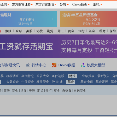
基金网
东方财富证券
东方财富期货
妙想
Choice数据
股吧
情
数据
全球
美股
港股
期货
外汇
黄金
银行
基金
理财
保险
全球财经快讯
行情中心
Choice数据
妙想大模型
交易
机构调研
期指持仓
公告大全
条件选股
财报
业绩报表
最新预告
分
大盘资金
个股资金
板块资金
沪 港 通
基金
基金净值
基金定投
基金
行
|
新股
|
基金
|
港股
|
美股
|
期货
|
外汇
|
黄金
|
自选股
|
自选基金