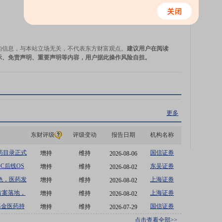
今日最新研究报告
的信息，与本站立场无关，不代表东方财富观点。
建议用户在阅读
示、免责声明、重要声明等内容，用户据此操作风险自担。
更多
东财评级
评级变动
报告日期
机构名称
基药目录正式
国信证券
增持
维持
2026-08-06
DC后线OS
东吴证券
增持
维持
2026-08-02
等
色，医药发
上海证券
增持
维持
2026-08-02
方案落地，
上海证券
增持
维持
2026-08-02
基金医药持
国信证券
增持
维持
2026-07-29
点击查看全部>>