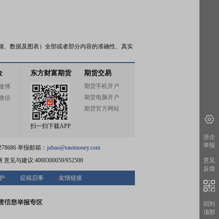
频、数据及图表）全部或者部分内容的准确性、真实
金
东方财富期货
期货交易
期货手机开户
微博
期货电脑开户
微信
期货官方网站
扫一扫下载APP
涉企
举报
78686 举报邮箱：
jubao@eastmoney.com
意见
网
意见与建议:4000300059/952500
反馈
护
征稿启事
友情链接
回到
顶部