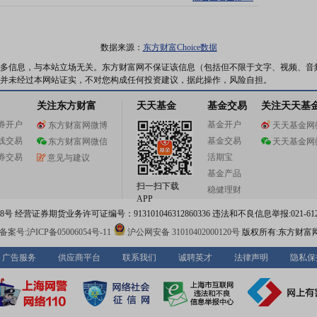
数据来源：
东方财富Choice数据
多信息，与本站立场无关。东方财富网不保证该信息（包括但不限于文字、视频、音
并未经过本网站证实，不对您构成任何投资建议，据此操作，风险自担。
关注东方财富
天天基金
基金交易
关注天天基
券开户
基金开户
东方财富网微博
天天基金网
线交易
基金交易
东方财富网微信
天天基金网
券交易
活期宝
意见与建议
基金产品
扫一扫下载
稳健理财
APP
 经营证券期货业务许可证编号：913101046312860336 违法和不良信息举报:021-612
案号:沪ICP备05006054号-11
沪公网安备 31010402000120号
版权所有:东方财富
广告服务
供应商平台
联系我们
诚聘英才
法律声明
隐私保