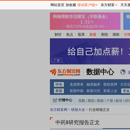
网站首页
加收藏
移动客户端
东方财富
天天
财经
焦点
股票
新股
期指
期权
行
数据中心
特色
龙虎榜单
融资融券
股权质押
大宗
新股
新股申购
新股日历
新股上会
资金
行情中心
指数
|
期指
|
期权
|
个股
|
板块
|
排
东方财富网
>
研报大全
> 行业研报正文
中药Ⅱ研究报告正文