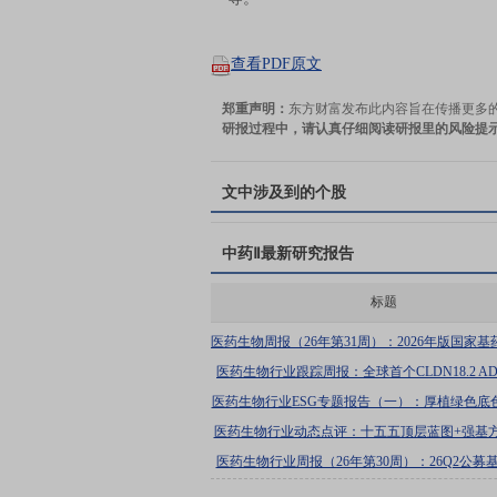
查看PDF原文
郑重声明：
东方财富发布此内容旨在传播更多
研报过程中，请认真仔细阅读研报里的风险提
文中涉及到的个股
中药Ⅱ
最新研究报告
标题
医药生物周报（26年第31周）：2026年版国家
发布，WCLC常规摘要标题公布
医药生物行业跟踪周报：全球首个CLDN18.2 A
显著获益，建议关注康诺亚、德琪医药
医药生物行业ESG专题报告（一）：厚植绿色底
展新引擎
医药生物行业动态点评：十五五顶层蓝图+强基
中医药服务体系有望再升级
医药生物行业周报（26年第30周）：26Q2公募
仓分析