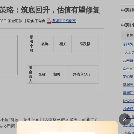
中期策略：筑底回升，估值有望修复
中药Ⅱ
查看PDF原文
月08日
国金证券
甘坛焕,王奔奔
中药Ⅱ
名称
领
涨
名称
相关
涨跌幅
东阿阿
个
股
天士
云南白
资
众生药
金
名称
相关
净流入(万)
昆药集
流
入
华润三
华润江
羚锐制
以岭药
同仁
小鱼”阶段，龙头公司门店调整已进入尾声，可通过并
济川药
头公司同店表现回暖，叠加降本增效，基本面有望持续改
马应