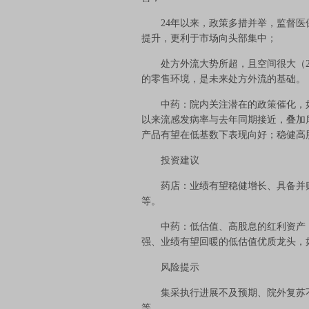
24年以来，政策多措并举，监督医
提升，更利于市场向头部集中；
处方外流大势所超，且空间很大（20
的零售环境，是未来处方外流的基础。
中药：院内关注潜在的政策催化，如有
以来流感发病率与去年同期接近，叠加
产品有望在低基数下表现向好；稳健高
投资建议
药店：业绩有望稳健增长、具备并购
等。
中药：低估值、高股息的红利资产，
强、业绩有望回暖的低估值优质龙头，
风险提示
集采执行进展不及预期、院外复苏不
等。