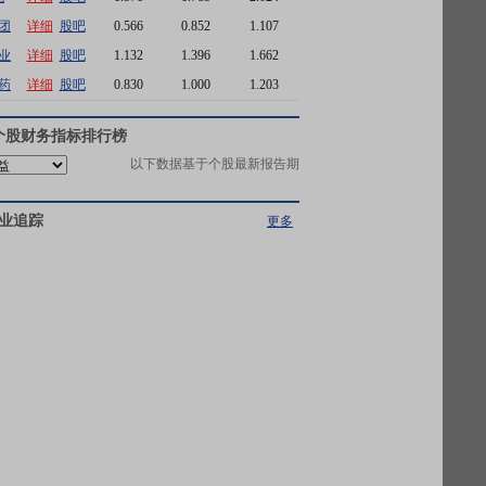
团
详细
股吧
0.566
0.852
1.107
业
详细
股吧
1.132
1.396
1.662
药
详细
股吧
0.830
1.000
1.203
个股财务指标排行榜
以下数据基于个股最新报告期
业追踪
更多