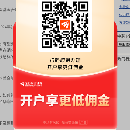
太极集
保基金合规使用，线上线下销售行为不断规范，合规成本
佐力药
方盛制
24年我国处方药市场，院外仅占21%），更健康、合规
中药Ⅱ
望更新的基药目录等；院外仍处调整期，考虑到2602
库存消化、部分产品效期陆续结束，流感相关OTC中成药
股息标的值得重视。
热门行
整合能力、低估值的药店龙头，如益丰药房、大参林
如羚锐制药、济川药业、东阿阿胶等；院外关注品牌力
如华润三九等；院内关注基药目录更新的潜在受益标的。
及预期、研发进展不及预期、并购整合不及预期的风险