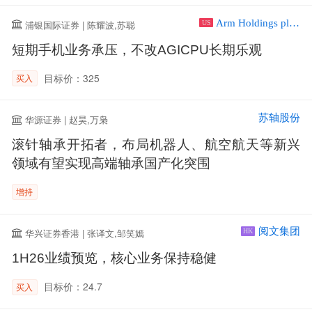
Arm Holdings plc ADR
浦银国际证券 | 陈耀波,苏聪
US
短期手机业务承压，不改AGICPU长期乐观
目标价：325
买入
苏轴股份
华源证券 | 赵昊,万枭
滚针轴承开拓者，布局机器人、航空航天等新兴
领域有望实现高端轴承国产化突围
增持
阅文集团
华兴证券香港 | 张译文,邹笑嫣
HK
1H26业绩预览，核心业务保持稳健
目标价：24.7
买入