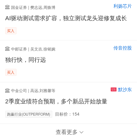
利扬芯片
国金证券 | 樊志远,周焕博
AI驱动测试需求扩容，独立测试龙头迎修复成长
买入
传音控股
中邮证券 | 吴文吉,徐铭婉
独行快，同行远
买入
默沙东
中金公司 | 高远,刘雅馨等
US
2季度业绩符合预期，多个新品开始放量
目标价：154
跑赢行业(OUTPERFORM)
查看更多