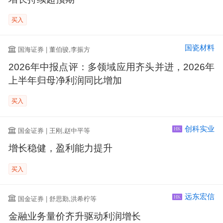
买入
国瓷材料
国海证券 | 董伯骏,李振方
2026年中报点评：多领域应用齐头并进，2026年
上半年归母净利润同比增加
买入
创科实业
国金证券 | 王刚,赵中平等
HK
增长稳健，盈利能力提升
买入
远东宏信
国金证券 | 舒思勤,洪希柠等
HK
金融业务量价齐升驱动利润增长