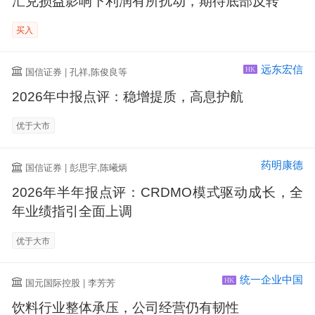
汇兑损益影响下利润有所扰动，期待底部反转
买入
远东宏信
国信证券 | 孔祥,陈俊良等
HK
2026年中报点评：稳增提质，高息护航
优于大市
药明康德
国信证券 | 彭思宇,陈曦炳
2026年半年报点评：CRDMO模式驱动成长，全
年业绩指引全面上调
优于大市
统一企业中国
国元国际控股 | 李芳芳
HK
饮料行业整体承压，公司经营仍有韧性