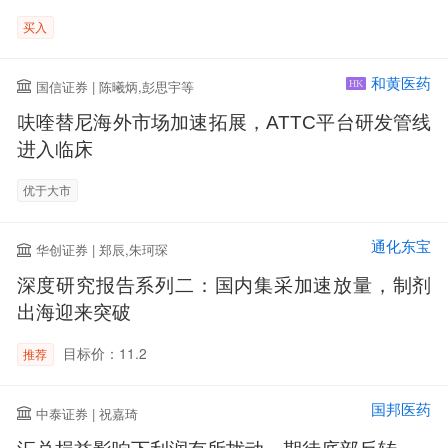
买入
和黄医药
国信证券 | 陈曦炳,彭思宇等
HK
呋喹替尼海外市场加速拓展，ATTC平台研发管线
进入临床
优于大市
通化东宝
华创证券 | 郑辰,朱珂琛
深度研究报告系列二：国内集采加速放量，制剂
出海迎来突破
目标价：11.2
推荐
国邦医药
中泰证券 | 祝嘉琦