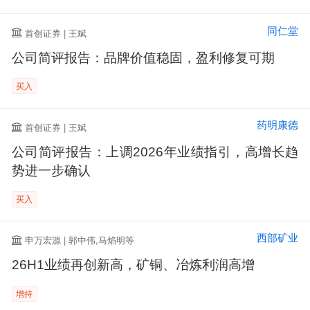
同仁堂
首创证券 | 王斌
公司简评报告：品牌价值稳固，盈利修复可期
买入
药明康德
首创证券 | 王斌
公司简评报告：上调2026年业绩指引，高增长趋
势进一步确认
买入
西部矿业
申万宏源 | 郭中伟,马焰明等
26H1业绩再创新高，矿铜、冶炼利润高增
增持