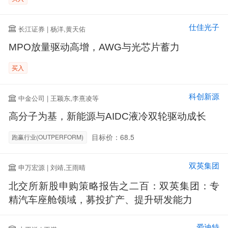
仕佳光子
长江证券 | 杨洋,黄天佑
MPO放量驱动高增，AWG与光芯片蓄力
买入
科创新源
中金公司 | 王颖东,李熹凌等
高分子为基，新能源与AIDC液冷双轮驱动成长
目标价：68.5
跑赢行业(OUTPERFORM)
双英集团
申万宏源 | 刘靖,王雨晴
北交所新股申购策略报告之二百：双英集团：专
精汽车座舱领域，募投扩产、提升研发能力
爱迪特