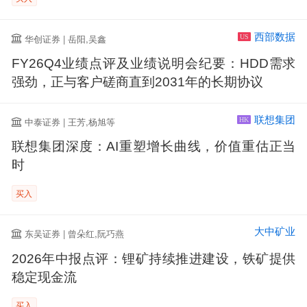
西部数据
华创证券 | 岳阳,吴鑫
US
FY26Q4业绩点评及业绩说明会纪要：HDD需求
强劲，正与客户磋商直到2031年的长期协议
联想集团
中泰证券 | 王芳,杨旭等
HK
联想集团深度：AI重塑增长曲线，价值重估正当
时
买入
大中矿业
东吴证券 | 曾朵红,阮巧燕
2026年中报点评：锂矿持续推进建设，铁矿提供
稳定现金流
买入