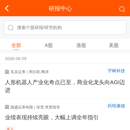
研报中心
全部
A股
港股
美股
2026-08-09
宇树科技
东吴证券 | 周尔双,陶泽
人形机器人产业化奇点已至，商业化龙头向AGI迈
进
药明康德
国盛证券有限 | 张雪,李慧瑶等
业绩表现持续亮眼，大幅上调全年指引
买入