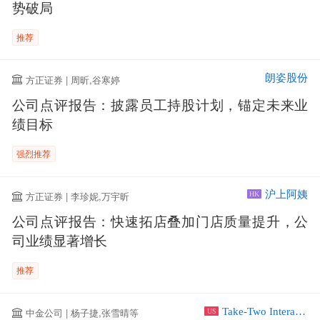
势破局
推荐
朗姿股份
方正证券 | 周昕,谷寒婷
公司点评报告：披露员工持股计划，锚定未来业
绩目标
强烈推荐
沪上阿姨
方正证券 | 李珍妮,万宇昕
HK
公司点评报告：快速拓店叠加门店质量提升，公
司业绩显著增长
推荐
Take-Two Interactive Software Inc
中金公司 | 杨子捷,张雪晴等
US