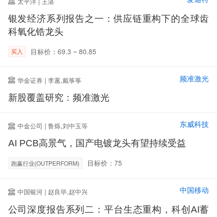
太平洋 | 王湛
银发经济系列报告之一：供应链重构下的全球齿
科氧化锆龙头
目标价：69.3 ~ 80.85
买入
频准激光
华金证券 | 李蕙,戴筝筝
新股覆盖研究：频准激光
东威科技
中金公司 | 鲁烁,刘中玉等
AI PCB高景气，国产电镀龙头有望持续受益
目标价：75
跑赢行业(OUTPERFORM)
中国移动
中国银河 | 赵良毕,赵中兴
公司深度报告系列二：平台生态重构，科创AI蓄