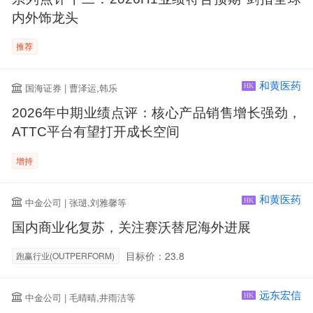
内外饰龙头
推荐
和黄医药
国海证券 | 曹泽运,韩乐
HK
2026年中期业绩点评：核心产品销售增长强劲，
ATTC平台有望打开成长空间
增持
和黄医药
中金公司 | 张琎,刘雅馨等
HK
国内商业化复苏，关注赛沃替尼海外进展
目标价：23.8
跑赢行业(OUTPERFORM)
远东宏信
中金公司 | 毛晴晴,井雨洁等
HK