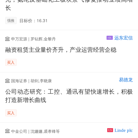
长
目标价：16.31
强推
远东宏信
申万宏源 | 罗钻辉,金黎丹
HK
融资租赁主业量价齐升，产业运营经营企稳
买入
易德龙
国海证券 | 胡剑,李晓康
公司动态研究：工控、通讯有望快速增长，积极
打造新增长曲线
买入
Linde plc
中金公司 | 沈姗姗,裘孝锋等
US