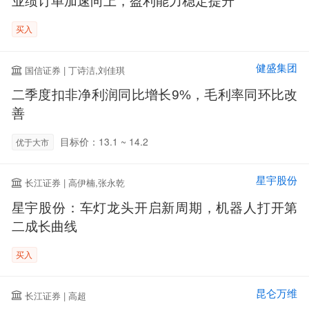
业绩订单加速向上，盈利能力稳定提升
买入
健盛集团
国信证券 | 丁诗洁,刘佳琪
二季度扣非净利润同比增长9%，毛利率同环比改
善
目标价：13.1 ~ 14.2
优于大市
星宇股份
长江证券 | 高伊楠,张永乾
星宇股份：车灯龙头开启新周期，机器人打开第
二成长曲线
买入
昆仑万维
长江证券 | 高超