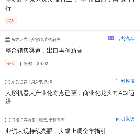
行
买入
吉利汽车
东方证券 | 姜雪晴,袁俊轩等
HK
整合销售渠道，出口再创新高
目标价：24.02
买入
宇树科技
东吴证券 | 周尔双,陶泽
人形机器人产业化奇点已至，商业化龙头向AGI迈
进
药明康德
国盛证券有限 | 张雪,李慧瑶等
业绩表现持续亮眼，大幅上调全年指引