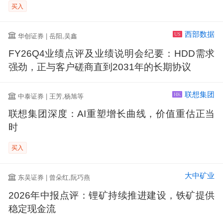
买入
西部数据
华创证券 | 岳阳,吴鑫
US
FY26Q4业绩点评及业绩说明会纪要：HDD需求
强劲，正与客户磋商直到2031年的长期协议
联想集团
中泰证券 | 王芳,杨旭等
HK
联想集团深度：AI重塑增长曲线，价值重估正当
时
买入
大中矿业
东吴证券 | 曾朵红,阮巧燕
2026年中报点评：锂矿持续推进建设，铁矿提供
稳定现金流