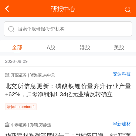
研报中心
全部
A股
港股
美股
2026-08-09
安达科技
开源证券 | 诸海滨,余中天
北交所信息更新：磷酸铁锂价量齐升行业产量
+62%，归母净利润1.34亿元业绩反转确立
增持(outperform)
华新建材
中泰证券 | 孙颖,万静远
华新建材系列深度报告二：“华”征四海，向“新”而