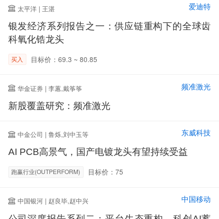
爱迪特
太平洋 | 王湛
银发经济系列报告之一：供应链重构下的全球齿
科氧化锆龙头
目标价：69.3 ~ 80.85
买入
频准激光
华金证券 | 李蕙,戴筝筝
新股覆盖研究：频准激光
东威科技
中金公司 | 鲁烁,刘中玉等
AI PCB高景气，国产电镀龙头有望持续受益
目标价：75
跑赢行业(OUTPERFORM)
中国移动
中国银河 | 赵良毕,赵中兴
公司深度报告系列二：平台生态重构，科创AI蓄