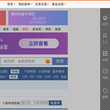
登录
我的菜单
证券交易
基金交易
动态
债券
视频
股吧
基金吧
博客
搜索
个人
自选
0
0
红送配
研报
个股研报
行业研报
盈利预测
排行
经济
CPI
PPI
PMI
GDP
LPR
房价
消息
搜索
个股研报搜索: