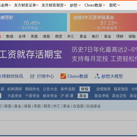
基金网
东方财富证券
东方财富期货
妙想
Choice数据
股吧
情
数据
全球
美股
港股
期货
外汇
黄金
银行
基金
理财
保险
全球财经快讯
行情中心
Choice数据
妙想大模型
交易
机构调研
期指持仓
公告大全
条件选股
财报
业绩报表
最新预告
分
大盘资金
个股资金
板块资金
沪 港 通
基金
基金净值
基金定投
基金
行
|
新股
|
基金
|
港股
|
美股
|
期货
|
外汇
|
黄金
|
自选股
|
自选基金