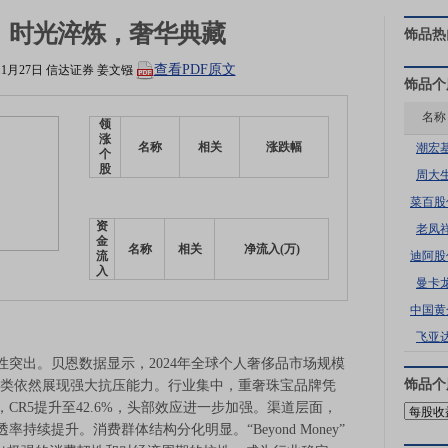
：时光淬炼，奢华典藏
饰品
热
查看PDF原文
11月27日
信达证券
姜文镪
饰品
个
名称
领
涨
名称
相关
涨跌幅
潮宏
个
股
周大
菜百股
资
老凤
金
名称
相关
净流入(万)
迪阿股
流
入
曼卡
中国黄
飞亚
出。贝恩数据显示，2024年全球个人奢侈品市场规模
饰品
个
宝品类依然展现强大抗压能力。行业集中，重奢珠宝品牌凭
CR5提升至42.6%，头部效应进一步加强。渠道层面，
续提升。消费群体结构分化明显。“Beyond Money”