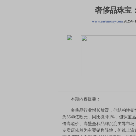
奢侈品珠宝
www.eastmoney.com
2025年
本期内容提要：
奢侈品行业增长放缓，但结构性韧性突
为3640亿欧元，同比微降1%，但珠
借高溢价、高壁垒和品牌沉淀主导市场，
专卖店依然为主要销售阵地，但线上渗透率持