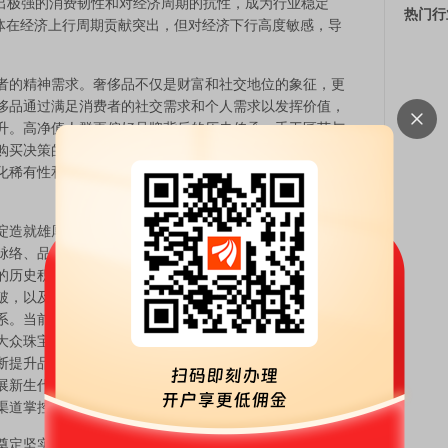
现出极强的消费韧性和对经济周期的抗性，成为行业稳定
热门行
nal”群体在经济上行周期贡献突出，但对经济下行高度敏感，导
的精神需求。奢侈品不仅是财富和社交地位的象征，更
侈品通过满足消费者的社交需求和个人需求以发挥价值，
升。高净值人群更偏好品牌背后的历史传承、手工匠艺与
购买决策的核心。与此同时，奢侈品牌通过严格的渠道管
化稀有性和独特性，在市场扩容与品牌稀缺性之间实现精
造就雄厚壁垒。通过对全球四大重奢珠宝品牌——蒂芙
脉络、品牌运营和财务特征的系统梳理，当前奢侈品珠宝
的历史积淀。上述品牌凭借与权贵群体的深度绑定、经典
破，以及对品牌独特性的极致维护，实现了百年品牌的长
系。当前，头部品牌在全球高净值人群中的影响力不断增
大众珠宝企业。与此同时，四大品牌均在通过明星效应、
断提升品牌稀缺性与文化价值，保证其在高端消费市场的
展新生代消费群体，提升客户粘性与复购率。财务层面，
渠道掌控力，估值显著高于区域性珠宝企业。
定坚实基础。当前中国具备孕育本土奢侈珠宝品牌的多