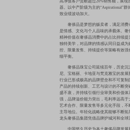
高净值客户贡献超过20%销售额，展
器。以中产阶级为主的“Aspiratio
致业绩波动加大。
奢侈品是梦想的贩卖者，满足消费者
是情感、文化与个人品味的承载体。奢
精神价值在奢侈品消费中的占比持续提
独特美学，对品牌的情感认同日益成为
控、限量发售、持续提价等策略有效强
细平衡。
奢侈品珠宝公司延续百年，历史沉淀
尼、宝格丽、卡地亚与梵克雅宝的发展
行业已形成极高的品牌壁垒和不可复制
产品的持续创新、工艺与设计的不断突
盛不衰，并持续引领行业审美和价值体
强，品牌溢价能力突出，毛利率远高于
艺术合作、限量发售等多元化手段，不
主导地位。年轻化战略使其能够不断拓
龙头奢侈品集团凭借品牌护城河和全球
中国悠久历史为本土奢侈品牌发展奠