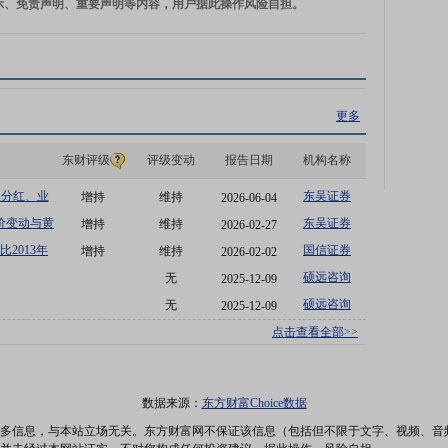
示、免责声明、重要声明等内容，用户据此操作风险自担。
更多
东财评级
评级变动
报告日期
机构名称
从分红、业
东吴证券
增持
维持
2026-06-04
资机会
价变动与黄
东吴证券
增持
维持
2026-02-27
2013年
国信证券
增持
维持
2026-02-02
硕远咨询
无
2025-12-09
硕远咨询
无
2025-12-09
点击查看全部>>
数据来源：
东方财富Choice数据
多信息，与本站立场无关。东方财富网不保证该信息（包括但不限于文字、视频、音