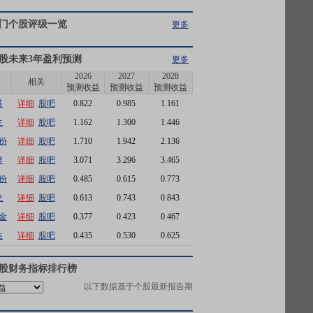
门个股评级一览
更多
股未来3年盈利预测
更多
2026
2027
2028
相关
预测收益
预测收益
预测收益
基
详细
股吧
0.822
0.985
1.161
生
详细
股吧
1.162
1.300
1.446
份
详细
股吧
1.710
1.942
2.136
祥
详细
股吧
3.071
3.296
3.465
份
详细
股吧
0.485
0.615
0.773
龙
详细
股吧
0.613
0.743
0.843
金
详细
股吧
0.377
0.423
0.467
达
详细
股吧
0.435
0.530
0.625
股财务指标排行榜
以下数据基于个股最新报告期