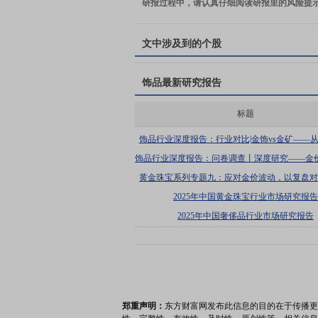
研报过程中，请认真仔细阅读研报里的风险提
文中涉及到的个股
饰品
最新研究报告
标题
饰品行业深度报告：行业对比|金饰vs金矿——
绩、历史股价复盘角度分析黄金珠宝行业投
饰品行业深度报告：问卷调查丨深度研究——金
金珠宝消费心态变化的关系探究
黄金珠宝系列专题九：应对金价波动，以复盘对比
“抢金潮”为参考
2025年中国黄金珠宝行业市场研究报告
2025年中国奢侈品行业市场研究报告
郑重声明：
东方财富网发布此信息的目的在于传播更