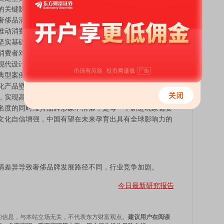
的关键阶段。中国经济总量持续增长，人均收入和高净值
侈品消费金额维持万亿规模，2020-2024年复合增长率
起推动消费理念升级，更加青睐品牌文化、产品设计和个性
坚实基础。文化自信与传统工艺复兴为品牌价值注入独特
消费者对国潮和传统文化认可度不断提升。以老铺黄金为
现代设计的结合，实现了品牌溢价与市场认可，上市后表
典型案例。未来行业发展重点关注四大方向：一是持续深
化产品壁垒；二是加快品牌建设和高端渠道渗透，提升品
，实现高质量客户管理；四是权衡可得性与稀缺性、独特
名度的同时维持品牌形象不滑落，是每一个新进玩家都要
文化自信增强，中国有望在未来孕育出具有全球影响力的
差异导致奢侈品牌发展路径不同，行业竞争加剧。
今日最新研究报告
的信息，与本站立场无关，不代表东方财富观点。
建议用户在阅读