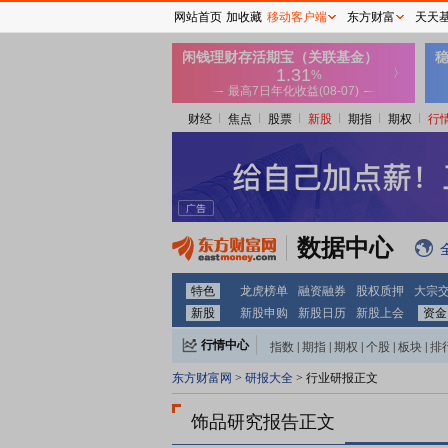
网站首页
加收藏
移动客户端
东方财富
天天
财经
焦点
股票
新股
期指
期权
行
数据中心
特色
龙虎榜单
融资融券
股权质押
大宗
新股
新股申购
新股日历
新股上会
资金
行情中心
指数
|
期指
|
期权
|
个股
|
板块
|
排
东方财富网
>
研报大全
> 行业研报正文
饰品研究报告正文