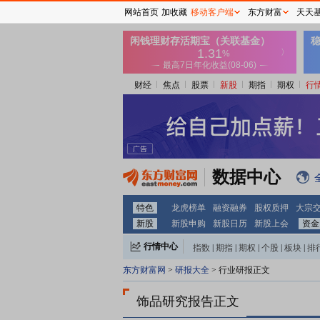
网站首页
加收藏
移动客户端
东方财富
天天
财经
焦点
股票
新股
期指
期权
行
数据中心
特色
龙虎榜单
融资融券
股权质押
大宗
新股
新股申购
新股日历
新股上会
资金
行情中心
指数
|
期指
|
期权
|
个股
|
板块
|
排
东方财富网
>
研报大全
> 行业研报正文
饰品研究报告正文