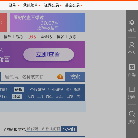
登录
我的菜单
证券交易
基金交易
动态
债券
视频
股吧
基金吧
博客
搜索
个人
自选
0
0
红送配
研报
个股研报
行业研报
盈利预测
排行
经济
CPI
PPI
PMI
GDP
LPR
房价
消息
搜索
个股研报搜索: