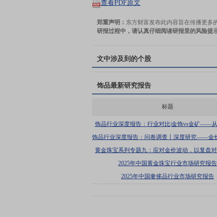
查看PDF原文
郑重声明：
东方财富发布此内容旨在传播更多
研报过程中，请认真仔细阅读研报里的风险提
文中涉及到的个股
饰品
最新研究报告
标题
饰品行业深度报告：行业对比|金饰vs金矿——
绩、历史股价复盘角度分析黄金珠宝行业投
饰品行业深度报告：问卷调查丨深度研究——金
金珠宝消费心态变化的关系探究
黄金珠宝系列专题九：应对金价波动，以复盘对比
“抢金潮”为参考
2025年中国黄金珠宝行业市场研究报告
2025年中国奢侈品行业市场研究报告