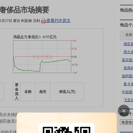
奢侈品市场摘要
饰品
热
查看PDF原文
11月27日
莱坊
利亚姆·贝利
饰品
个
名称
潮宏
周大
菜百股
老凤
迪阿股
曼卡
资
金
名称
相关
净流入(万)
中国黄
流
入
飞亚
饰品
个
尔夫锦标赛、顶级钓鱼场和世界闻名的帆船运动场景，
能匹敌其生活方式的广度
动的主体集中在几个关键枢纽。作为商业和政治中心的