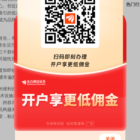
热门行
心。邻近的天堂岛融合了度假奢华和住宅隐逸，而港岛继
吸引的低调人群。在艾克尤马斯群岛，买家可以找到离网
成为品牌度假式生活的热门场所，从佛罗里达和纽约可以
先，有美国和加拿大的购买者，他们约占交易量的
并将生活方式作为投资。接下来是高净值家庭，其中许多人
三个群体来自欧洲和拉丁美洲，他们被直飞航班、全年阳
可能性所吸引
和即锁门离开便利性的房产。需求涵盖纳索斯的滨海新
者通常偏爱有租赁潜力的、管理良好的、提供服务的房产
便利设施。纳索斯拥有阿尔巴尼，这是一个豪华区域，
马术设施和深水码头。莱福德凯是成熟家庭的常驻地，设
。跨群岛，健康成为一个日益重要的优先事项——提供冷
机构越来越普遍（参见下一页）。新加入的如细胞实验
室，标志着医疗与奢侈相结合的服务出现，旨在面向长期
今日最新研究报告