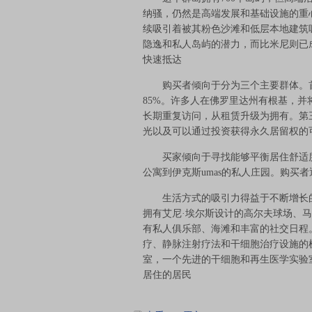
纳骚，仍然是高端发展和基础设施的重
续吸引着被其粉色沙滩和低层本地建筑
隐逸和私人岛屿的潜力，而比米尼则已
快速抵达
购买者倾向于分为三个主要群体。首
85%。许多人在佛罗里达州有根基，
长期重复访问，从租赁升级为拥有。第
光以及可以通过投资获得永久居留权的
买家倾向于寻找能够平衡居住舒适度
公寓到伊克斯umas的私人庄园。购买
生活方式的吸引力得益于不断增长的
拥有艾尼·埃尔斯设计的高尔夫球场、
有私人俱乐部、海滩和丰富的社交日程
疗、静脉注射疗法和干细胞治疗设施的
室，一个先进的干细胞和再生医学实验
居住的居民