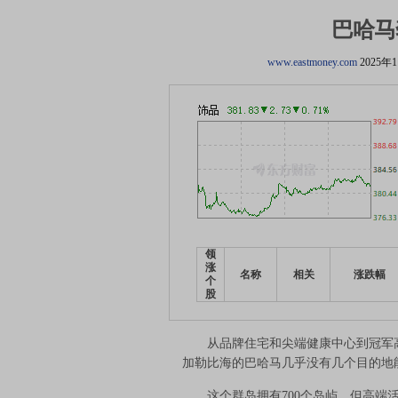
巴哈马
www.eastmoney.com
2025年
领
涨
名称
相关
涨跌幅
个
股
从品牌住宅和尖端健康中心到冠军高
加勒比海的巴哈马几乎没有几个目的地
这个群岛拥有700个岛屿，但高端活