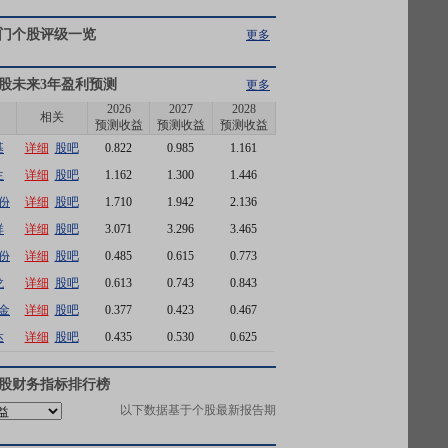
门个股评级一览
更多
股未来3年盈利预测
更多
2026
2027
2028
相关
预测收益
预测收益
预测收益
基
详细
股吧
0.822
0.985
1.161
生
详细
股吧
1.162
1.300
1.446
份
详细
股吧
1.710
1.942
2.136
祥
详细
股吧
3.071
3.296
3.465
份
详细
股吧
0.485
0.615
0.773
龙
详细
股吧
0.613
0.743
0.843
金
详细
股吧
0.377
0.423
0.467
达
详细
股吧
0.435
0.530
0.625
股财务指标排行榜
以下数据基于个股最新报告期