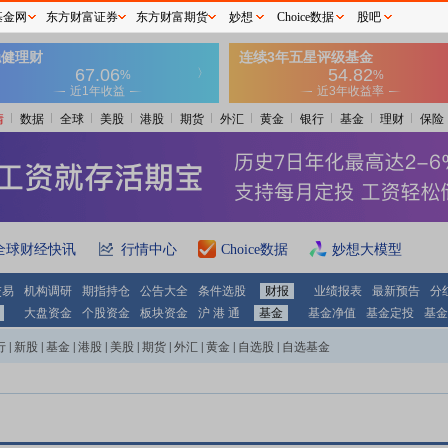
基金网
东方财富证券
东方财富期货
妙想
Choice数据
股吧
情
数据
全球
美股
港股
期货
外汇
黄金
银行
基金
理财
保险
全球财经快讯
行情中心
Choice数据
妙想大模型
交易
机构调研
期指持仓
公告大全
条件选股
财报
业绩报表
最新预告
分
大盘资金
个股资金
板块资金
沪 港 通
基金
基金净值
基金定投
基金
行
|
新股
|
基金
|
港股
|
美股
|
期货
|
外汇
|
黄金
|
自选股
|
自选基金