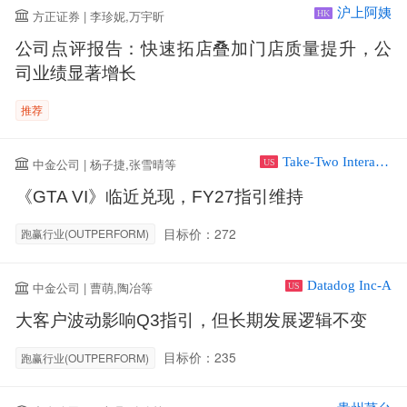
沪上阿姨
方正证券 | 李珍妮,万宇昕
HK
公司点评报告：快速拓店叠加门店质量提升，公
司业绩显著增长
推荐
Take-Two Interactive Software Inc
中金公司 | 杨子捷,张雪晴等
US
《GTA VI》临近兑现，FY27指引维持
目标价：272
跑赢行业(OUTPERFORM)
Datadog Inc-A
中金公司 | 曹萌,陶冶等
US
大客户波动影响Q3指引，但长期发展逻辑不变
目标价：235
跑赢行业(OUTPERFORM)