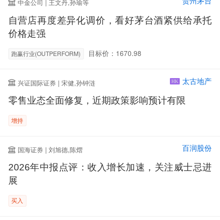
贵州茅台
中金公司 | 王文丹,孙瑜等
自营店再度差异化调价，看好茅台酒紧供给承托
价格走强
目标价：1670.98
跑赢行业(OUTPERFORM)
太古地产
兴证国际证券 | 宋健,孙钟涟
HK
零售业态全面修复，近期政策影响预计有限
增持
百润股份
国海证券 | 刘旭德,陈熠
2026年中报点评：收入增长加速，关注威士忌进
展
买入