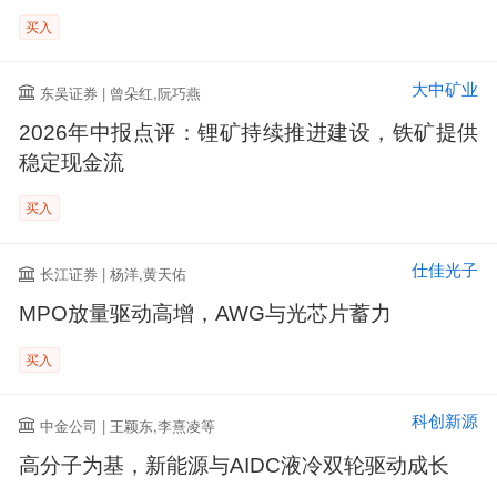
买入
大中矿业
东吴证券 | 曾朵红,阮巧燕
2026年中报点评：锂矿持续推进建设，铁矿提供
稳定现金流
买入
仕佳光子
长江证券 | 杨洋,黄天佑
MPO放量驱动高增，AWG与光芯片蓄力
买入
科创新源
中金公司 | 王颖东,李熹凌等
高分子为基，新能源与AIDC液冷双轮驱动成长