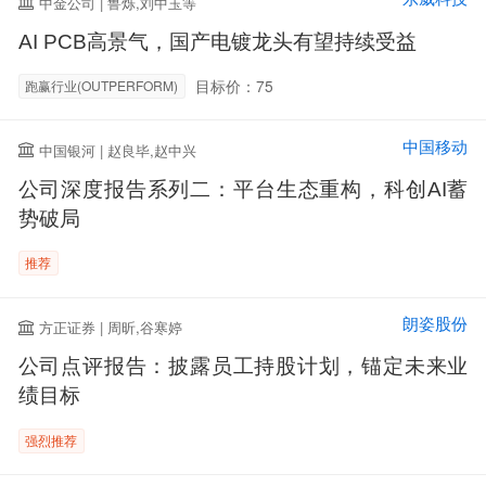
中金公司 | 鲁烁,刘中玉等
AI PCB高景气，国产电镀龙头有望持续受益
目标价：75
跑赢行业(OUTPERFORM)
中国移动
中国银河 | 赵良毕,赵中兴
公司深度报告系列二：平台生态重构，科创AI蓄
势破局
推荐
朗姿股份
方正证券 | 周昕,谷寒婷
公司点评报告：披露员工持股计划，锚定未来业
绩目标
强烈推荐