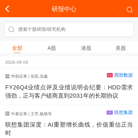
研报中心
全部
A股
港股
美股
2026-08-09
西部数据
华创证券 | 岳阳,吴鑫
US
FY26Q4业绩点评及业绩说明会纪要：HDD需求
强劲，正与客户磋商直到2031年的长期协议
联想集团
中泰证券 | 王芳,杨旭等
HK
联想集团深度：AI重塑增长曲线，价值重估正当
时