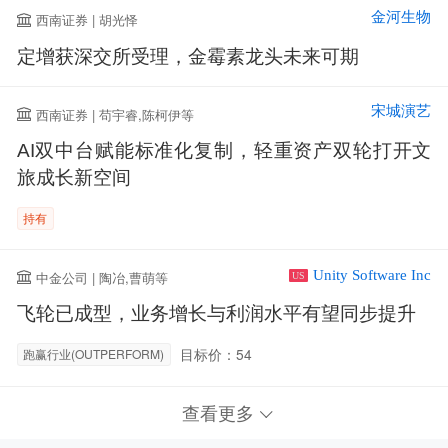
金河生物
西南证券 | 胡光怿
定增获深交所受理，金霉素龙头未来可期
宋城演艺
西南证券 | 苟宇睿,陈柯伊等
AI双中台赋能标准化复制，轻重资产双轮打开文
旅成长新空间
持有
Unity Software Inc
中金公司 | 陶冶,曹萌等
US
飞轮已成型，业务增长与利润水平有望同步提升
目标价：54
跑赢行业(OUTPERFORM)
查看更多