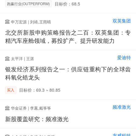
目标价：68.5
跑赢行业(OUTPERFORM)
双英集团
申万宏源 | 刘靖,王雨晴
北交所新股申购策略报告之二百：双英集团：专
精汽车座舱领域，募投扩产、提升研发能力
爱迪特
太平洋 | 王湛
银发经济系列报告之一：供应链重构下的全球齿
科氧化锆龙头
目标价：69.3 ~ 80.85
买入
频准激光
华金证券 | 李蕙,戴筝筝
新股覆盖研究：频准激光
东威科技