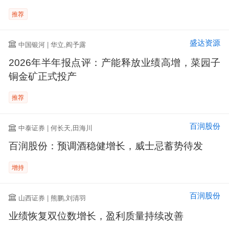
推荐
盛达资源
中国银河 | 华立,阎予露
2026年半年报点评：产能释放业绩高增，菜园子
铜金矿正式投产
推荐
百润股份
中泰证券 | 何长天,田海川
百润股份：预调酒稳健增长，威士忌蓄势待发
增持
百润股份
山西证券 | 熊鹏,刘清羽
业绩恢复双位数增长，盈利质量持续改善