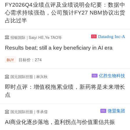
FY2026Q4业绩点评及业绩说明会纪要：数据中
心需求持续强劲，公司预计FY27 NBM协议出货
占比过半
Datadog Inc-A
招银国际 | Saiyi HE,Ye TAO等
US
Results beat; still a key beneficiary in AI era
目标价：274
BUY
亿胜生物科技
国元国际控股 | 林兴秋
HK
即时点评：增值税拖累业绩，新药将是未来增长
点
微盟集团
国元国际控股 | 李承儒
HK
AI商业化逐步落地，盈利拐点与价值重估共振