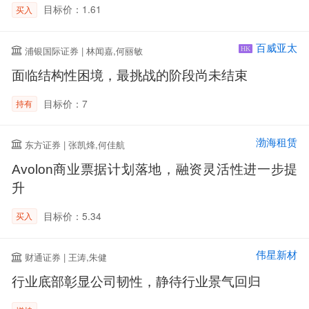
目标价：1.61
买入
百威亚太
浦银国际证券 | 林闻嘉,何丽敏
HK
面临结构性困境，最挑战的阶段尚未结束
目标价：7
持有
渤海租赁
东方证券 | 张凯烽,何佳航
Avolon商业票据计划落地，融资灵活性进一步提
升
目标价：5.34
买入
伟星新材
财通证券 | 王涛,朱健
行业底部彰显公司韧性，静待行业景气回归