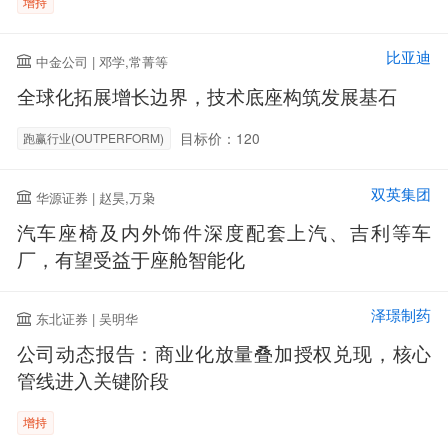
增持
比亚迪
中金公司 | 邓学,常菁等
全球化拓展增长边界，技术底座构筑发展基石
目标价：120
跑赢行业(OUTPERFORM)
双英集团
华源证券 | 赵昊,万枭
汽车座椅及内外饰件深度配套上汽、吉利等车
厂，有望受益于座舱智能化
泽璟制药
东北证券 | 吴明华
公司动态报告：商业化放量叠加授权兑现，核心
管线进入关键阶段
增持