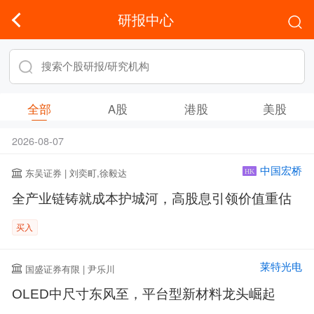
研报中心
全部
A股
港股
美股
2026-08-07
中国宏桥
东吴证券 | 刘奕町,徐毅达
HK
全产业链铸就成本护城河，高股息引领价值重估
买入
莱特光电
国盛证券有限 | 尹乐川
OLED中尺寸东风至，平台型新材料龙头崛起