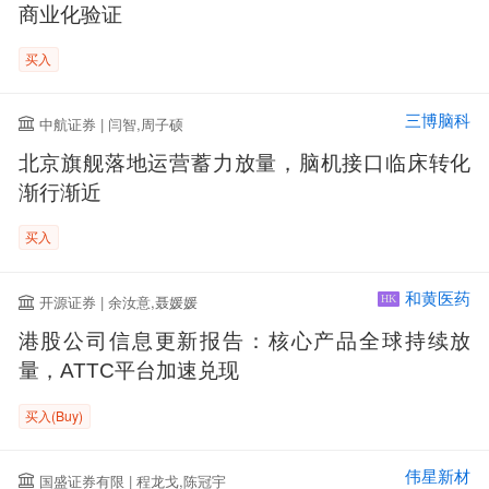
商业化验证
买入
三博脑科
中航证券 | 闫智,周子硕
北京旗舰落地运营蓄力放量，脑机接口临床转化
渐行渐近
买入
和黄医药
开源证券 | 余汝意,聂媛媛
HK
港股公司信息更新报告：核心产品全球持续放
量，ATTC平台加速兑现
买入(Buy)
伟星新材
国盛证券有限 | 程龙戈,陈冠宇