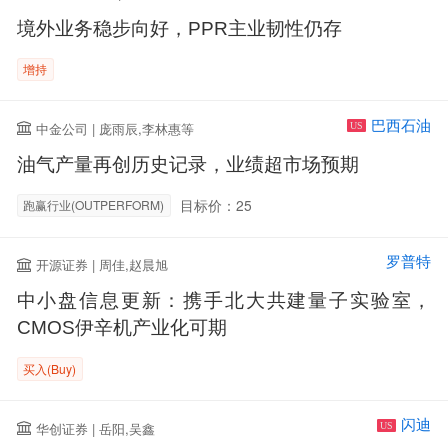
境外业务稳步向好，PPR主业韧性仍存
增持
巴西石油
中金公司 | 庞雨辰,李林惠等
US
油气产量再创历史记录，业绩超市场预期
目标价：25
跑赢行业(OUTPERFORM)
罗普特
开源证券 | 周佳,赵晨旭
中小盘信息更新：携手北大共建量子实验室，
CMOS伊辛机产业化可期
买入(Buy)
闪迪
华创证券 | 岳阳,吴鑫
US