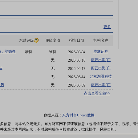
更多
东财评级
评级变动
报告日期
机构名称
钱，能赚多
华鑫证券
增持
维持
2026-08-04
资回报
蔚云出海(广
无
2026-06-18
州)企业咨询
告
蔚云出海(广
无
2026-06-17
州)企业咨询
北京淘幂科技
无
2026-06-14
报告
蔚云出海(广
无
2026-06-09
州)企业咨询
点击查看全部>>
数据来源：
东方财富Choice数据
多信息，与本站立场无关。东方财富网不保证该信息（包括但不限于文字、视频、音
并未经过本网站证实，不对您构成任何投资建议，据此操作，风险自担。