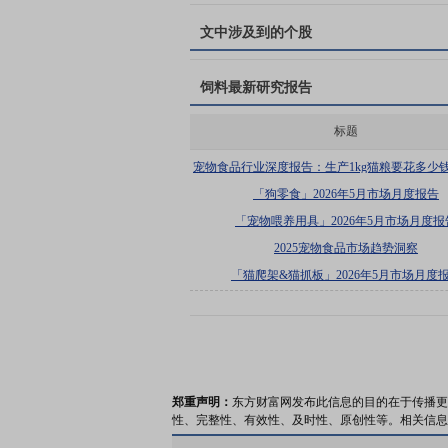
文中涉及到的个股
饲料
最新研究报告
标题
宠物食品行业深度报告：生产1kg猫粮要花多少
少钱-从成本、费用测算企业盈利能力与投
「狗零食」2026年5月市场月度报告
「宠物喂养用具」2026年5月市场月度报
2025宠物食品市场趋势洞察
「猫爬架&猫抓板」2026年5月市场月度
郑重声明：
东方财富网发布此信息的目的在于传播更
性、完整性、有效性、及时性、原创性等。相关信息