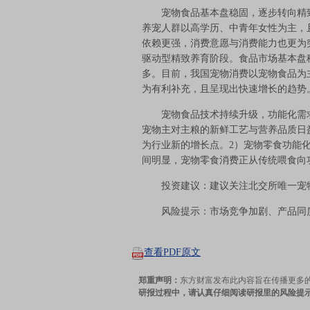
宠物食品基本盘稳固，逐步转向精致
养宠人群以高学历、中青年女性为主，
依赖更强，消费意愿与消费能力也更为
驱动型精致养育阶段。食品市场基本盘
多。目前，我国宠物消费以宠物食品为
为有利补充，且呈现出快速增长的趋势
宠物食品技术持续升级，功能化需求
宠物主对主粮的新鲜工艺与营养品质日
为行业新的增长点。2）宠物零食功能
间明显，宠物零食消费正从传统喂食向
投资建议：建议关注北交所唯一宠物
风险提示：市场竞争加剧、产品同
查看PDF原文
郑重声明：
东方财富发布此内容旨在传播更多
研报过程中，请认真仔细阅读研报里的风险提