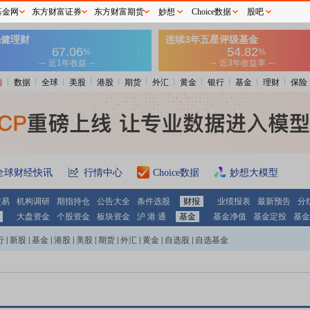
基金网
东方财富证券
东方财富期货
妙想
Choice数据
股吧
情
数据
全球
美股
港股
期货
外汇
黄金
银行
基金
理财
保险
全球财经快讯
行情中心
Choice数据
妙想大模型
交易
机构调研
期指持仓
公告大全
条件选股
财报
业绩报表
最新预告
分
大盘资金
个股资金
板块资金
沪 港 通
基金
基金净值
基金定投
基金
行
|
新股
|
基金
|
港股
|
美股
|
期货
|
外汇
|
黄金
|
自选股
|
自选基金