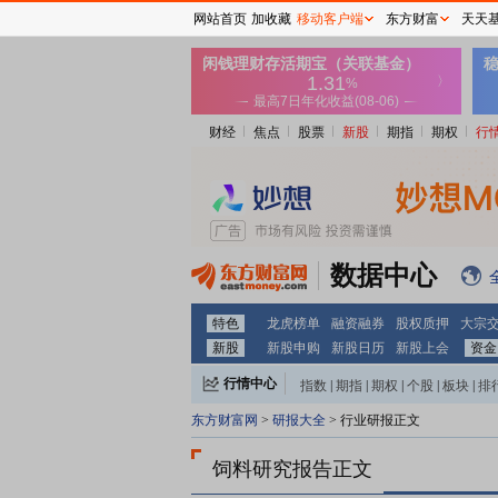
网站首页
加收藏
移动客户端
东方财富
天天
财经
焦点
股票
新股
期指
期权
行
数据中心
特色
龙虎榜单
融资融券
股权质押
大宗
新股
新股申购
新股日历
新股上会
资金
行情中心
指数
|
期指
|
期权
|
个股
|
板块
|
排
东方财富网
>
研报大全
> 行业研报正文
饲料研究报告正文