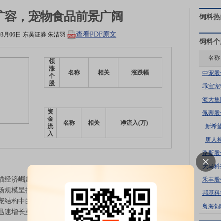
扩容，宠物食品前景广阔
饲料
热
查看PDF原文
03月06日
东吴证券
朱洁羽
饲料
个
名称
领
涨
名称
相关
涨跌幅
中宠股
个
股
乖宝宠
海大集
资
佩蒂股
金
名称
相关
净流入(万)
新希
流
入
唐人
路斯股
天马科
济崛起。根据《2026年中国宠物行业白皮书》的数
禾丰股
业市场规模呈持续增长态势。同时，受都市生活节奏与情感需
邦基科
结构中的占比正持续提升，自2020年以来，猫咪的饲养
粤海饲
迅速增长至2025年的7289万只。