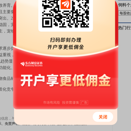
饲料
个
养育。1）宠物主人群：高线城市高知女性为主。当前
且主要集中在一线及新一线城市，这一群体对宠物的情感
突出。2）宠物食品：食品需求占比近半，逐步转向价值
稳固，宠物食品用品占比达到46%，同时保健品等需求增
热门行
主，宠物用品、医疗、服务为辅的多元化宠物市场生态作
。
逐步提升。1）烘焙粮、冻干、处方粮等保持高增长。
益重视，健康管理趋向精细化和预防化，功能粮赛道正成
化趋势显著。互动型零食仍是主流，但功能型零食增长空
功能化、互动化转型。
食品标的：路斯股份
质化竞争等风险。
今日最新研究报告
的信息，与本站立场无关，不代表东方财富观点。
建议用户在阅读
示、免责声明、重要声明等内容，用户据此操作风险自担。