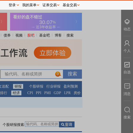
登录
我的菜单
证券交易
基金交易
动态
债券
视频
股吧
基金吧
博客
搜索
个人
自选
0
0
红送配
研报
个股研报
行业研报
盈利预测
排行
经济
CPI
PPI
PMI
GDP
LPR
房价
消息
搜索
个股研报搜索: