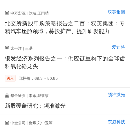
双英集团
申万宏源 | 刘靖,王雨晴
北交所新股申购策略报告之二百：双英集团：专
精汽车座舱领域，募投扩产、提升研发能力
爱迪特
太平洋 | 王湛
银发经济系列报告之一：供应链重构下的全球齿
科氧化锆龙头
目标价：69.3 ~ 80.85
买入
频准激光
华金证券 | 李蕙,戴筝筝
新股覆盖研究：频准激光
东威科技
中金公司 | 鲁烁,刘中玉等