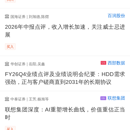
百润股份
国海证券 | 刘旭德,陈熠
2026年中报点评，收入增长加速，关注威士忌进
展
买入
西部数据
华创证券 | 岳阳,吴鑫
US
FY26Q4业绩点评及业绩说明会纪要：HDD需求
强劲，正与客户磋商直到2031年的长期协议
联想集团
中泰证券 | 王芳,杨旭等
HK
联想集团深度：AI重塑增长曲线，价值重估正当
时
买入