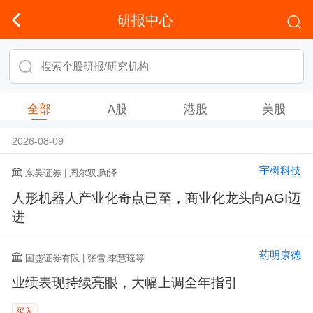
研报中心
全部
A股
港股
美股
2026-08-09
宇树科技
东吴证券 | 周尔双,陶泽
人形机器人产业化奇点已至，商业化龙头向AGI迈
进
药明康德
国盛证券有限 | 张雪,李慧瑶等
业绩表现持续亮眼，大幅上调全年指引
买入