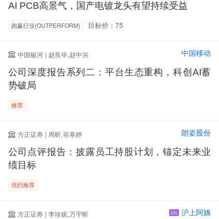
AI PCB高景气，国产电镀龙头有望持续受益
目标价：75
跑赢行业(OUTPERFORM)
中国移动
中国银河 | 赵良毕,赵中兴
公司深度报告系列二：平台生态重构，科创AI蓄
势破局
推荐
朗姿股份
方正证券 | 周昕,谷寒婷
公司点评报告：披露员工持股计划，锚定未来业
绩目标
强烈推荐
沪上阿姨
方正证券 | 李珍妮,万宇昕
HK