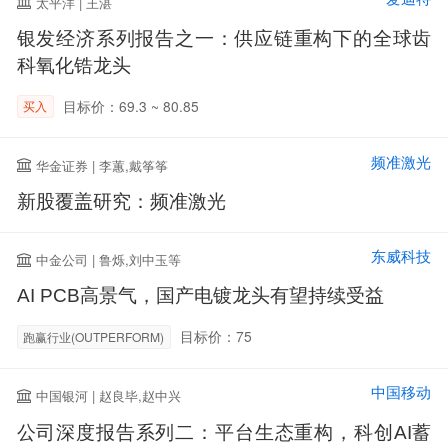
太平洋 | 王湛
银发经济系列报告之一：供应链重构下的全球齿
科氧化锆龙头
目标价：69.3 ~ 80.85
买入
频准激光
华金证券 | 李蕙,戴筝筝
新股覆盖研究：频准激光
东威科技
中金公司 | 鲁烁,刘中玉等
AI PCB高景气，国产电镀龙头有望持续受益
目标价：75
跑赢行业(OUTPERFORM)
中国移动
中国银河 | 赵良毕,赵中兴
公司深度报告系列二：平台生态重构，科创AI蓄