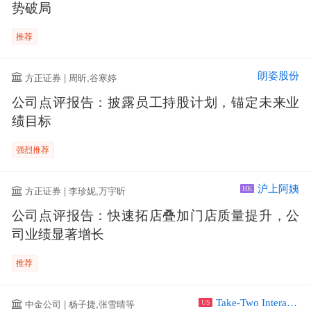
势破局
推荐
朗姿股份
方正证券 | 周昕,谷寒婷
公司点评报告：披露员工持股计划，锚定未来业
绩目标
强烈推荐
沪上阿姨
方正证券 | 李珍妮,万宇昕
HK
公司点评报告：快速拓店叠加门店质量提升，公
司业绩显著增长
推荐
Take-Two Interactive Software Inc
中金公司 | 杨子捷,张雪晴等
US