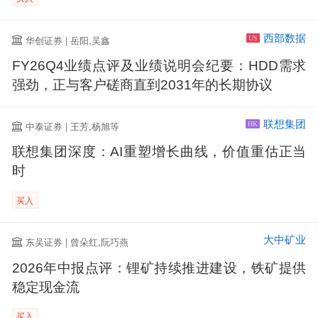
西部数据
华创证券 | 岳阳,吴鑫
US
FY26Q4业绩点评及业绩说明会纪要：HDD需求
强劲，正与客户磋商直到2031年的长期协议
联想集团
中泰证券 | 王芳,杨旭等
HK
联想集团深度：AI重塑增长曲线，价值重估正当
时
买入
大中矿业
东吴证券 | 曾朵红,阮巧燕
2026年中报点评：锂矿持续推进建设，铁矿提供
稳定现金流
买入