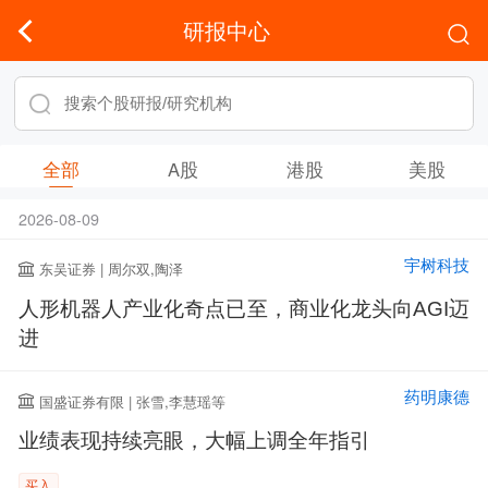
研报中心
全部
A股
港股
美股
2026-08-09
宇树科技
东吴证券 | 周尔双,陶泽
人形机器人产业化奇点已至，商业化龙头向AGI迈
进
药明康德
国盛证券有限 | 张雪,李慧瑶等
业绩表现持续亮眼，大幅上调全年指引
买入