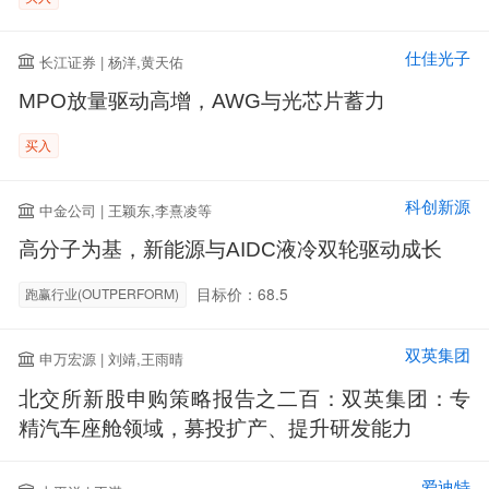
仕佳光子
长江证券 | 杨洋,黄天佑
MPO放量驱动高增，AWG与光芯片蓄力
买入
科创新源
中金公司 | 王颖东,李熹凌等
高分子为基，新能源与AIDC液冷双轮驱动成长
目标价：68.5
跑赢行业(OUTPERFORM)
双英集团
申万宏源 | 刘靖,王雨晴
北交所新股申购策略报告之二百：双英集团：专
精汽车座舱领域，募投扩产、提升研发能力
爱迪特